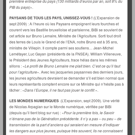
première entreprise du pays (130 milliards d’euros par an, soit 8% du
PIB du pays)
».
PAYSANS DE TOUS LES PAYS, UNISSEZ-VOUS !
(L’Expansion de
sept 2009) : A l’heure où les Paysans empoignent leurs fourches et
courent vers les Bastille bruxelloise et parisienne, BiBi se souvient de
cet article sur Bruno Lemaire, Ministre de l’Agriculture. Sorti tout droit
des terres de Louis le Grand et de l’ENA, notre Bruno est à 35 ans,
ministre de Villepin. Il compte parmi ses soutiens… Jean-Michel
Lemétayer, Luc Gayan (présidents de la FNSEA). William Villeneuve,
le Président des Jeunes Agriculteurs, trace hélas dans les mêmes
sillons : «
Le profil de Bruno Lemaire me
plaît bien. C’est ce qu’il faut
pour l’agriculture
». Avec les jacqueries paysannes des derniers jours,
les jeunes agriculteurs devraient se demander s’il est bien normal que
leurs représentants comptent encore sur ce Ministre qui n’hésite pas à
lâcher : «
Dans l’Europe, il ne faut pas jouer le conflit
».
LES MONDES NUMERIQUES
(L’Expansion, sept 2009). Une vérité
de Nicolas Arpagian sur le Monde numérique, vérifiée par BiBi
(depuis qu’il tient blog sur rue) : «
Pour la première fois, le Savoir
n’émane pas de la Génération précédente. Il n’y a pas – ou peu – de
transmission de la part d’anciens qui seraient en mesure d’indiquer
les dangers aux plus jeunes, puisque très souvent, ils ne connaissent