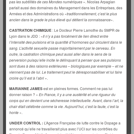
pas les subtilités de ces Mondes numériques
». Nicolas Arpagian
parlait aussi des domaines du Management dans les Entreprises, des
Armées et des Administrations où «
traditionnellement, c’est le plus
ancien dans le grade le plus élevé qui détient la connaissance
».
CASTRATION CHIMIQUE
: Le Docteur Pierre Lamothe du SMPR de
Lyon dans le JDD : «
Il n’y a pas forcément de lien direct entre
l’intensité des pulsions et la quantité d’hormones qui circulent dans le
sang. L’activité sexuelle passe majoritairement par le cerveau. En
outre, la castration chimique peut aussi aller dans le sens de la
perversion puisqu’elle incite le délinquant à penser que ses pulsions
sont dues à des raisons extérieures – biologiques par exemple – et ne
viennent pas de lui. Le traitement peut le déresponsabiliser et lui faire
croire qu’il est à l’abri
».
MARIANNE JAMES
est en pleines formes. Comment ne pas lui
donner raison ? «
En France, il y a une austérité et une rigueur du
corps qui en devient une sécheresse intellectuelle. Avant, dans l’art, la
chair était célébrée comme la vie. Aujourd’hui, c’est la faute, c’est la
honte
».
UNDER CONTROL :
L’Agence Française de lutte contre le Dopage a
annoncé qu’elle ne travaillerait plus avec l’UCI sur les contrôles du