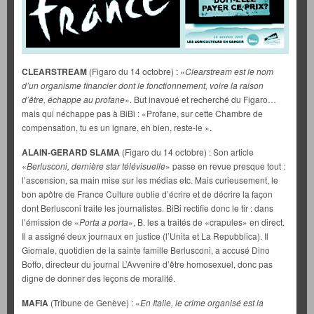
CLEARSTREAM
(Figaro du 14 octobre) : «
Clearstream est le nom
d’un organisme financier dont le fonctionnement, voire la raison
d’être, échappe au profane
». But inavoué et recherché du Figaro…
mais qui néchappe pas à BiBi : «Profane, sur cette Chambre de
compensation, tu es un ignare, eh bien, reste-le ».
ALAIN-GERARD SLAMA
(Figaro du 14 octobre) : Son article
«
Berlusconi, dernière star télévisuelle
» passe en revue presque tout :
l’ascension, sa main mise sur les médias etc. Mais curieusement, le
bon apôtre de France Culture oublie d’écrire et de décrire la façon
dont Berlusconi traite les journalistes. BiBi rectifie donc le tir : dans
l’émission de «
Porta a porta
», B. les a traités de «crapules» en direct.
Il a assigné deux journaux en justice (l’Unita et La Repubblica). Il
Giornale, quotidien de la sainte famille Berlusconi, a accusé Dino
Boffo, directeur du journal L’Avvenire d’être homosexuel, donc pas
digne de donner des leçons de moralité.
MAFIA
(Tribune de Genève) : «
En Italie, le crime organisé est la