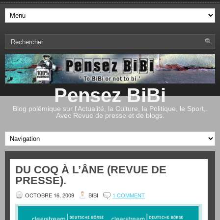
Pensez BiBi
Blog polémique sur l'Actualité, la Culture, la Politique, le Sport,.
Avec Revue de presse et de blogs.
DU COQ À L’ÂNE (REVUE DE
PRESSE).
OCTOBRE 16, 2009
BIBI
1 COMMENT