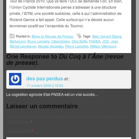
Tour de France 2010. Que va faire l’UCI, se demande t-on. Eh bien,
l’Union Cycliste Internationale pense s’adresser à une structure
privée, l’IDTM, une société suédoise, celle à qui l’administration de
Roland-Garros a fait appel. Celle surtout qui n’a décelé aucun
tennisman positif sur l’ensemble du Tournoi.
Posted in:
Blogs et Revues de Presse.
Tags:
Alain Gerard Slama
,
Berlusconi
,
Bruno Lemaire
,
Clearstream
,
Dino Boffo
,
FNSEA
,
JDD
,
Jean
Michel Lemétayer
,
Nicolas Arpagian
,
Pierre Lamothe
,
William Villeneuve
One Response to
Du Coq à l’Âne (revue
de presse).
des pas perdus
dit :
17 octobre 2009 à 16:53
La cogestion agricole Etat-FNSEA est un vrai succès…
Laisser un commentaire
Votre adresse e-mail ne sera pas publiée.
Les champs obligatoires sont
indiqués avec
*
Commentaire
*