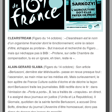
CLEARSTREAM
(Figaro du 14 octobre) : «
Clearstream est le nom
d’un organisme financier dont le fonctionnement, voire la raison
d’être, échappe au profane
». But inavoué et recherché du Figaro…
mais qui néchappe pas à BiBi : «Profane, sur cette Chambre de
compensation, tu es un ignare, eh bien, reste-le ».
ALAIN-GERARD SLAMA
(Figaro du 14 octobre) : Son article
«
Berlusconi, dernière star télévisuelle
» passe en revue presque tout :
l’ascension, sa main mise sur les médias etc. Mais curieusement, le
bon apôtre de France Culture oublie d’écrire et de décrire la façon
dont Berlusconi traite les journalistes. BiBi rectifie donc le tir : dans
l’émission de «
Porta a porta
», B. les a traités de «crapules» en direct.
Il a assigné deux journaux en justice (l’Unita et La Repubblica). Il
Giornale, quotidien de la sainte famille Berlusconi, a accusé Dino
Boffo, directeur du journal L’Avvenire d’être homosexuel, donc pas
digne de donner des leçons de moralité.