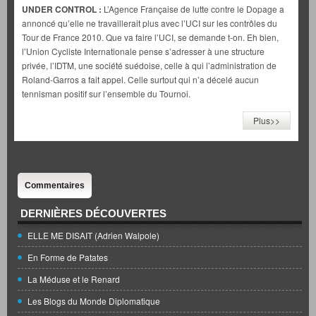
UNDER CONTROL :
L’Agence Française de lutte contre le Dopage a
annoncé qu’elle ne travaillerait plus avec l’UCI sur les contrôles du
Tour de France 2010. Que va faire l’UCI, se demande t-on. Eh bien,
l’Union Cycliste Internationale pense s’adresser à une structure
privée, l’IDTM, une société suédoise, celle à qui l’administration de
Roland-Garros a fait appel. Celle surtout qui n’a décelé aucun
tennisman positif sur l’ensemble du Tournoi.
Plus>>
Commentaires
DERNIÈRES DÉCOUVERTES
ELLE ME DISAIT (Adrien Walpole)
En Forme de Patates
La Méduse et le Renard
Les Blogs du Monde Diplomatique