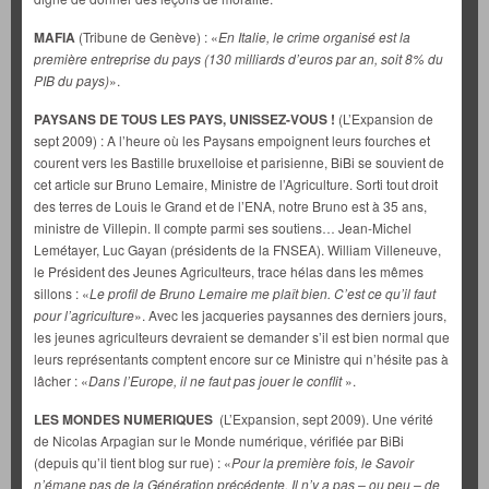
MAFIA
(Tribune de Genève) : «
En Italie, le crime organisé est la
première entreprise du pays (130 milliards d’euros par an, soit 8% du
PIB du pays)
».
PAYSANS DE TOUS LES PAYS, UNISSEZ-VOUS !
(L’Expansion de
sept 2009) : A l’heure où les Paysans empoignent leurs fourches et
courent vers les Bastille bruxelloise et parisienne, BiBi se souvient de
cet article sur Bruno Lemaire, Ministre de l’Agriculture. Sorti tout droit
des terres de Louis le Grand et de l’ENA, notre Bruno est à 35 ans,
ministre de Villepin. Il compte parmi ses soutiens… Jean-Michel
Lemétayer, Luc Gayan (présidents de la FNSEA). William Villeneuve,
le Président des Jeunes Agriculteurs, trace hélas dans les mêmes
sillons : «
Le profil de Bruno Lemaire me
plaît bien. C’est ce qu’il faut
pour l’agriculture
». Avec les jacqueries paysannes des derniers jours,
les jeunes agriculteurs devraient se demander s’il est bien normal que
leurs représentants comptent encore sur ce Ministre qui n’hésite pas à
lâcher : «
Dans l’Europe, il ne faut pas jouer le conflit
».
LES MONDES NUMERIQUES
(L’Expansion, sept 2009). Une vérité
de Nicolas Arpagian sur le Monde numérique, vérifiée par BiBi
(depuis qu’il tient blog sur rue) : «
Pour la première fois, le Savoir
n’émane pas de la Génération précédente. Il n’y a pas – ou peu – de