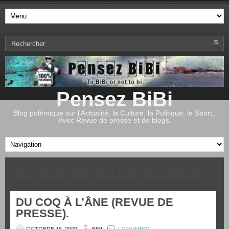
Pensez BiBi
Blog polémique sur l'Actualité, la Culture, la Politique, le Sport,.
Avec Revue de presse et de blogs.
TAG ARCHIVES:
WILLIAM VILLENEUVE
DU COQ À L’ÂNE (REVUE DE
PRESSE).
OCTOBRE 16, 2009
BIBI
1 COMMENT