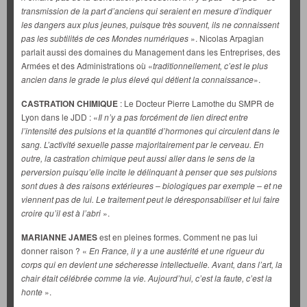
transmission de la part d’anciens qui seraient en mesure d’indiquer
les dangers aux plus jeunes, puisque très souvent, ils ne connaissent
pas les subtilités de ces Mondes numériques
». Nicolas Arpagian
parlait aussi des domaines du Management dans les Entreprises, des
Armées et des Administrations où «
traditionnellement, c’est le plus
ancien dans le grade le plus élevé qui détient la connaissance
».
CASTRATION CHIMIQUE
: Le Docteur Pierre Lamothe du SMPR de
Lyon dans le JDD : «
Il n’y a pas forcément de lien direct entre
l’intensité des pulsions et la quantité d’hormones qui circulent dans le
sang. L’activité sexuelle passe majoritairement par le cerveau. En
outre, la castration chimique peut aussi aller dans le sens de la
perversion puisqu’elle incite le délinquant à penser que ses pulsions
sont dues à des raisons extérieures – biologiques par exemple – et ne
viennent pas de lui. Le traitement peut le déresponsabiliser et lui faire
croire qu’il est à l’abri
».
MARIANNE JAMES
est en pleines formes. Comment ne pas lui
donner raison ? «
En France, il y a une austérité et une rigueur du
corps qui en devient une sécheresse intellectuelle. Avant, dans l’art, la
chair était célébrée comme la vie. Aujourd’hui, c’est la faute, c’est la
honte
».