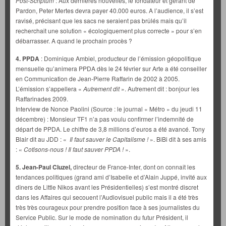
Post-Scriptum
: Aux dernières nouvelles, le fondateur et gérant de
Pardon, Peter Mertes devra payer 40.000 euros. A l’audience, il s’est
ravisé, précisant que les sacs ne seraient pas brûlés mais qu’il
recherchait une solution « écologiquement plus correcte » pour s’en
débarrasser. A quand le prochain procès ?
4.
PPDA
: Dominique Ambiel, producteur de l’émission géopolitique
mensuelle qu’animera PPDA dès le 24 février sur Arte a été conseiller
en Communication de Jean-Pierre Raffarin de 2002 à 2005.
L’émission s’appellera «
Autrement dit
». Autrement dit : bonjour les
Raffarinades 2009.
Interview de Nonce Paolini (Source : le journal « Métro » du jeudi 11
décembre) : Monsieur TF1 n’a pas voulu confirmer l’indemnité de
départ de PPDA. Le chiffre de 3,8 millions d’euros a été avancé. Tony
Blair dit au JDD : «
Il faut sauver le Capitalisme !
». BiBi dit à ses amis
: «
Cotisons-nous ! Il faut sauver PPDA !
».
5.
Jean-Paul Cluzel,
directeur de France-Inter, dont on connaît les
tendances politiques (grand ami d’Isabelle et d’Alain Juppé, invité aux
dîners de Little Nikos avant les Présidentielles) s’est montré discret
dans les Affaires qui secouent l’Audiovisuel public mais il a été très
très très courageux pour prendre position face à ses journalistes du
Service Public. Sur le mode de nomination du futur Président, il