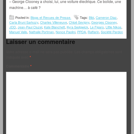
– George Clooney a choisi, lui, une voiture électrique. Ce bolide, une
machine… à café ?
Posted in:
Blogs et Revues de Presse.
Tags:
Bibi
,
Cameron Diaz
,
Carla Bruni Sarkozy
,
Charles Villeneuve
,
Chloë Sevigny
,
Georges Clooney
,
JDD
,
Jean-Paul Cluzel
,
Kate Blanchett
,
Kyra Sedgwick
,
Le Figaro
,
Little Nikos
,
Manuel Valls
,
Nathalie Portman
,
Nonce Paolini
,
PPDA
,
Raffarin
,
Société Pardon
Laisser un commentaire
Votre adresse e-mail ne sera pas publiée.
Les champs obligatoires sont
indiqués avec
*
Commentaire
*