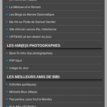
La Méduse et le Renard
Les Blogs du Monde Diplomatique
Ma Vie au Poste de Samuel Gontier
Site d'Annie Lacroix-Riz, historienne
URTIKAN (et son dessin du jour)
LES AMI(E)S PHOTOGRAPHES
Back-To-Intro (top photographies)
P0P Neuf
Usage du Jour
LES MEILLEURS AMIS DE BIBI
Extimités (politiques)
Michelle Brun (Waza)
Pas perdus ( pour tout le Monde)
Rue Affre (TG Bertin)