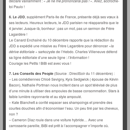
déclare vaillamment : «
Je ne me prononcerai pas !
». Allez, accroche-
toi Paulo !
6.
Le JDD
, supplément Paris-Ile de France, présente déjà ses vœux à
ses lecteurs. Heureux lecteurs, le JDD parisien ne réapparaîtra que le
4 janvier. Jusque-là, bonheur : pas un mot, pas un sermon de Frère
Lagardère !
Le Canard Enchaîné du 10 décembre rapporte que la rédaction du
JDD a expédié une missive au Frère Lagardère pour dénoncer «
la
dérive
éditoriale
» sarkozyste de l’Hebdo. Charles Villeneuve défend
sa ligne éditoriale d’une seule ligne :
l’Information
!
Courage les Petits ! BiBi est avec vous !
7.
Les Conseils des People
(Source : DirectSoir du 11 décembre) :
– Les comédiennes Chloë Sevigny, Kyra Sedgwick ( épouse de Kévin
Bacon), Nathalie Portman nous incitent dans un spot télévisé de plus
d’une minute à utiliser des ampoules de basse consommation. Stars à
faible lumière rayonnante et au style ampoulé.
– Kate Blanchett a confié espacer ses shampoings et prendre des
courtes douches afin d’économiser l’eau. Un peu tiré par les cheveux,
non ?
– Cameron Diaz roule dans une voiture hybride… Avec une
carrosserie pareille, BiBi est prêt à l’accompagner n’importe où.