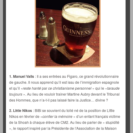
1. Manuel Valls
: Il a ses entrées au Figaro, ce grand révolutionnaire
de gauche. Il nous apprend qu’il est issu de l’immigration espagnole
et qu’il «
reste hanté
par
ce christianisme personnel
» qui le «
taraude
toujours
». Au lieu de vouloir traîner Martine Aubry devant le Tribunal
des Hommes, que n’a-t-il pas laissé faire la Justice… divine ?
2. Little Nikos
: BiBi se souvient du tollé né de la position de Little
Nikos en février de «
confier la mémoire
» d’un enfant français victime
de la Shoah à chaque élève de CM2. Au lieu de parler de « stupidité
», le rapport inspiré par la Présidente de l’Association de la Maison