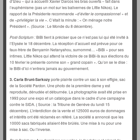
d’Izieu – qui a accueilli Xavier Darcos les bras ouverts – fait dans
l’euphémisme (pas un mot sur les balivernes de Little Nikos). Le
rapport de la Présidente recommande «
d’éviter le compassionnel
» et
de «
privilégier la vie
». C’était la minute : « On ménage notre
Président ». (Source : Le Monde du 8 décembre).
Post-Scriptum :
BiBi tient à préciser que ce n’est pas lui qui été invité à
l’Elysée le 18 décembre. La réception d’accueil est prévue pour ce
faux-frère de Benyamin Netanyahou, surnommé… »BiBi » pour ses
intimes. Little Nikos qui attend la victoire de ce BiBi-là aux élections du
10 février le présente comme son « grand copain ». Qu’on se le dise :
le BiBi-d’ici n’entrera jamais au gouvernement.
3. Carla Bruni-Sarkozy
porte plainte contre un sac à son effigie, sac
de la Société Pardon. Une photo de la première dame y est
reproduite, dénudée et détournée. La photographie avait été prise en
1993 pour une expo et un catalogue dans le cadre d’une campagne
contre le SIDA. ( Source : la Tribune de Genève du lundi 15
décembre). L’interdiction de la vente et 125000 euros de dommages
et intérêts ont été réclamés en référé. La société a annoncé que les
10000 sacs fabriqués allaient être brûlés. Une mise à nu pour une
mise à sac. Ou l’inverse.