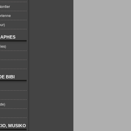
ontier
orienne
ur)
RAPHES
ies)
E BIBI
nde)
IO, MUSIKO