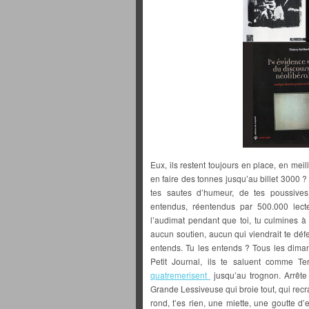
Eux, ils restent toujours en place, en mei
en faire des tonnes jusqu’au billet 3000 ? 
tes sautes d’humeur, de tes poussives 
entendus, réentendus par 500.000 lect
l’audimat pendant que toi, tu culmines à
aucun soutien, aucun qui viendrait te défen
entends. Tu les entends ? Tous les diman
Petit Journal, ils te saluent comme Terr
quatremerisent
jusqu’au trognon. Arrête
Grande Lessiveuse qui broie tout, qui recr
rond, t’es rien, une miette, une goutte d