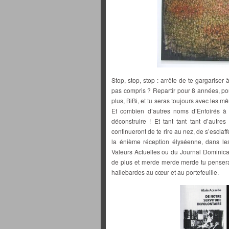
Stop, stop, stop : arrête de te gargariser à
pas compris ? Repartir pour 8 années, pou
plus, BiBi, et tu seras toujours avec les
Et combien d’autres noms d’Enfoirés à
déconstruire ! Et tant tant tant d’autres
continueront de te rire au nez, de s’escla
la énième réception élyséenne, dans le
Valeurs Actuelles ou du Journal Dominical. E
de plus et merde merde merde tu penseras
hallebardes au cœur et au portefeuille.