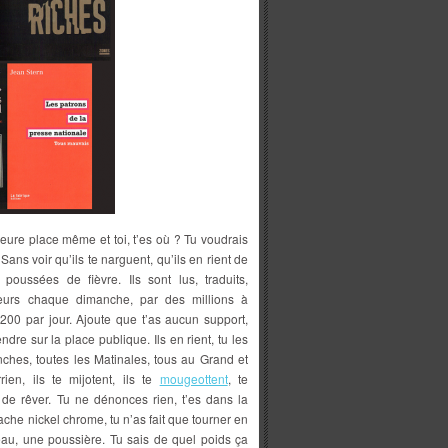
lleure place même et toi, t’es où ? Tu voudrais
Sans voir qu’ils te narguent, qu’ils en rient de
poussées de fièvre. Ils sont lus, traduits,
eurs chaque dimanche, par des millions à
 200 par jour. Ajoute que t’as aucun support,
dre sur la place publique. Ils en rient, tu les
ches, toutes les Matinales, tous au Grand et
ien, ils te mijotent, ils te
mougeottent
, te
 de rêver. Tu ne dénonces rien, t’es dans la
ache nickel chrome, tu n’as fait que tourner en
’eau, une poussière. Tu sais de quel poids ça