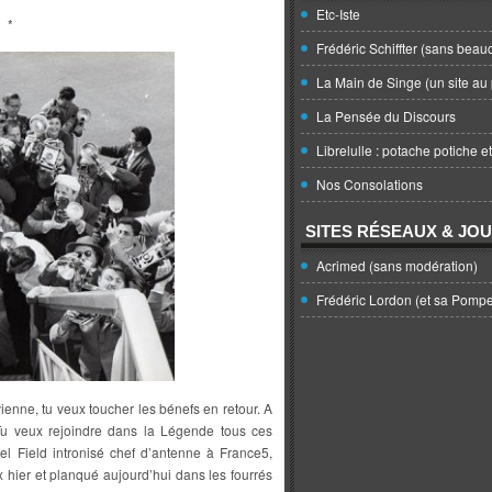
Etc-Iste
*
Frédéric Schiffter (sans beau
La Main de Singe (un site au 
La Pensée du Discours
Librelulle : potache potiche e
Nos Consolations
SITES RÉSEAUX & JO
Acrimed (sans modération)
Frédéric Lordon (et sa Pomp
vienne, tu veux toucher les bénefs en retour. A
 Tu veux rejoindre dans la Légende tous ces
l Field intronisé chef d’antenne à France5,
ux hier et planqué aujourd’hui dans les fourrés