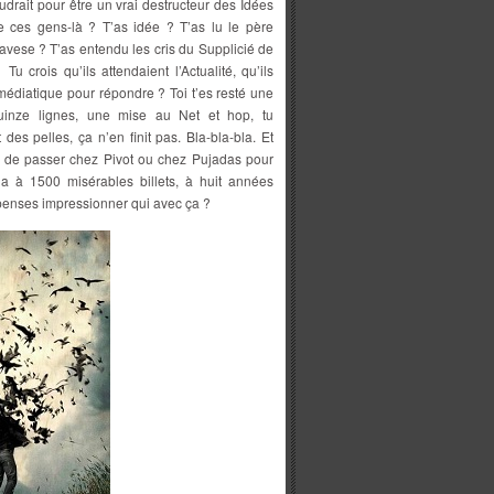
audrait pour être un vrai destructeur des Idées
 ces gens-là ? T’as idée ? T’as lu le père
Pavese ? T’as entendu les cris du Supplicié de
 crois qu’ils attendaient l’Actualité, qu’ils
 médiatique pour répondre ? Toi t’es resté une
inze lignes, une mise au Net et hop, tu
des pelles, ça n’en finit pas. Bla-bla-bla. Et
ux, de passer chez Pivot ou chez Pujadas pour
la à 1500 misérables billets, à huit années
 penses impressionner qui avec ça ?