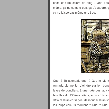
pèse une poussière de blog ? Une pous
même, ça ne compte pas, ça s’évapore, ça 
ça ne laisse pas même une trace.
Quoi ? Tu attendais quoi ? Que le Mond
Armada vienne te rejoindre sur ton banc
levée de boucliers, à une ruée des faux e
faucilles du XXIème siècle, et tu crois 
défaire leurs corsages, dessouder leurs s
les loups et leurs moutons ? Quoi ? Quoi 