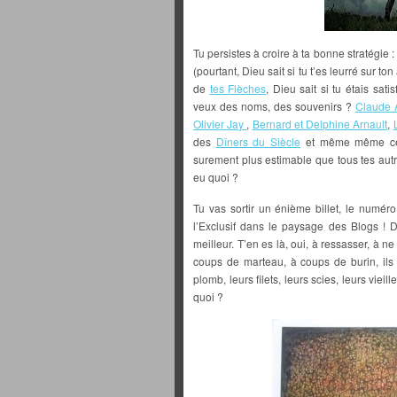
Tu persistes à croire à ta bonne stratégie :
(pourtant, Dieu sait si tu t’es leurré sur t
de
tes Flèches
, Dieu sait si tu étais sati
veux des noms, des souvenirs ?
Claude 
Olivier Jay
,
Bernard et Delphine Arnault
,
des
Dîners du Siècle
et même même ce
surement plus estimable que tous tes autre
eu quoi ?
Tu vas sortir un énième billet, le numé
l’Exclusif dans le paysage des Blogs !
meilleur. T’en es là, oui, à ressasser, à n
coups de marteau, à coups de burin, ils t
plomb, leurs filets, leurs scies, leurs vieilles
quoi ?