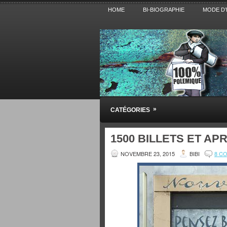
HOME
BI-BIOGRAPHIE
MODE D’
Pensez BiBi
»
CATÉGORIES
Blog polémique sur l'Actualité, la Cultur
1500 BILLETS ET AP
NOVEMBRE 23, 2015
BIBI
8 C