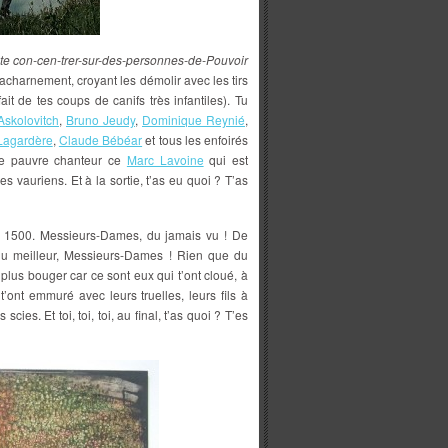
te con-cen-trer-sur-des-personnes-de-Pouvoir
on acharnement, croyant les démolir avec les tirs
sfait de tes coups de canifs très infantiles). Tu
Askolovitch
,
Bruno Jeudy
,
Dominique Reynié
,
Lagardère
,
Claude Bébéar
et tous les enfoirés
 pauvre chanteur ce
Marc Lavoine
qui est
s vauriens. Et à la sortie, t’as eu quoi ? T’as
ro 1500. Messieurs-Dames, du jamais vu ! De
 Du meilleur, Messieurs-Dames ! Rien que du
e plus bouger car ce sont eux qui t’ont cloué, à
’ont emmuré avec leurs truelles, leurs fils à
 scies. Et toi, toi, toi, au final, t’as quoi ? T’es