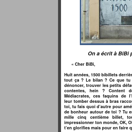
On a écrit à BiBi 
« Cher BiBi,
Huit années, 1500 bibillets derriè
tout ça ? Le bilan ? Ce que tu a
dénoncer, trouver les petits défa
contentes, hein ? Content d
Médiacrates, ces faquins de l’
leur tomber dessus à bras raccou
toi, tu fais quoi d’autre pour am
de bonheur autour de toi ? Tu enf
mille cinq centième billet, to
impressionner ton monde, OK, OK,
t’en glorifies mais pour en faire