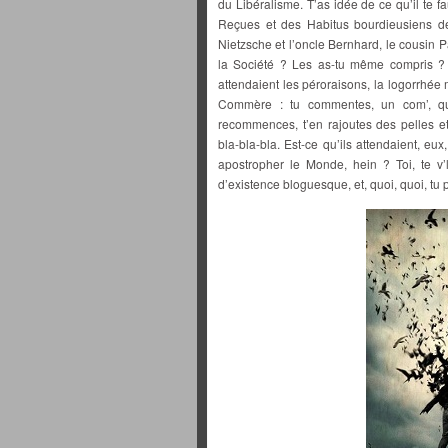
du Libéralisme. T’as idée de ce qu’il te f
Reçues et des Habitus bourdieusiens de
Nietzsche et l’oncle Bernhard, le cousin 
la Société ? Les as-tu même compris ? Tu
attendaient les péroraisons, la logorrhée
Commère : tu commentes, un com’, qu
recommences, t’en rajoutes des pelles et 
bla-bla-bla. Est-ce qu’ils attendaient, e
apostropher le Monde, hein ? Toi, te v’
d’existence bloguesque, et, quoi, quoi, tu