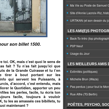
Ma Vie au Poste de Samuel G
Site d'Annie Lacroix-Riz, hist
URTIKAN (et son dessin du jo
LES AMI(E)S PHOTOG
Back-To-Intro (top photograph
pour son billet 1500.
P0P Neuf
Usage du Jour
re toi. OK, mais c’est quoi le sens de
LES MEILLEURS AMIS D
s fait ? Tu n’as fait jusqu’ici que
uts de la Grande Cuirasse et tu t’en
Extimités (politiques)
e tirer à bout portant sur les
Info qui servent les Puissants, à
Michelle Brun (Waza)
rcis, d’accord, c’est entendu, mais
Pas perdus ( pour tout le Mo
éliorer le Quotidien, apporter un peu
iles tes perles, facile, tu écris ton
Rue Affre (TG Bertin)
ujours facile, toujours à vouloir
 tu les as amassés ces bibillets, tu
POÈTES, PSYCHO, SOC
 quoi maintenant ?