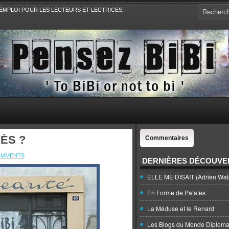
EMPLOI POUR LES LECTEURS ET LECTRICES.
e, la Politique, le Sport,. Avec Revue de presse et de blogs.
RÈS ?
Commentaires
OMMENTS
DERNIÈRES DÉCOUVE
ELLE ME DISAIT (Adrien Wal
En Forme de Patates
La Méduse et le Renard
Les Blogs du Monde Diploma