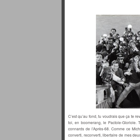
C’est qu’au fond, tu voudrais que ça te re
toi, en boomerang, le Pactole-Gloriole.
connards de l’Après-68. Comme ce Miche
converti, reconverti, libertaire de mes de