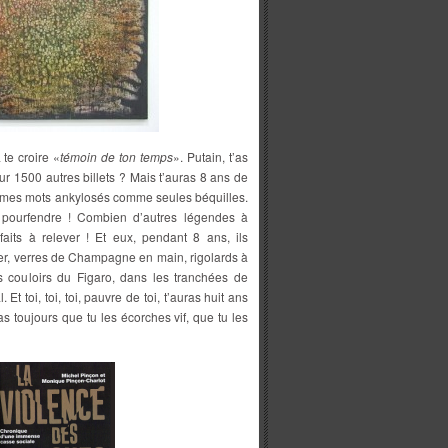
 te croire «
témoin de ton temps
». Putain, t’as
r 1500 autres billets ? Mais t’auras 8 ans de
 mêmes mots ankylosés comme seules béquilles.
 pourfendre ! Combien d’autres légendes à
 faits à relever ! Et eux, pendant 8 ans, ils
ffer, verres de Champagne en main, rigolards à
s couloirs du Figaro, dans les tranchées de
t toi, toi, toi, pauvre de toi, t’auras huit ans
 toujours que tu les écorches vif, que tu les