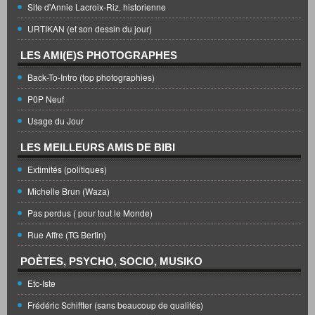
Site d'Annie Lacroix-Riz, historienne
URTIKAN (et son dessin du jour)
LES AMI(E)S PHOTOGRAPHES
Back-To-Intro (top photographies)
P0P Neuf
Usage du Jour
LES MEILLEURS AMIS DE BIBI
Extimités (politiques)
Michelle Brun (Waza)
Pas perdus ( pour tout le Monde)
Rue Affre (TG Bertin)
POÈTES, PSYCHO, SOCIO, MUSIKO
Etc-Iste
Frédéric Schiffter (sans beaucoup de qualités)