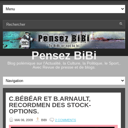
Pensez BiBi
Blog polémique sur l'Actualité, la Culture, la Politique, le Sport,.
Avec Revue de presse et de blogs.
C.BÉBÉAR ET B.ARNAULT,
RECORDMEN DES STOCK-
OPTIONS.
MAI 06, 2009
BIBI
2 COMMENTS