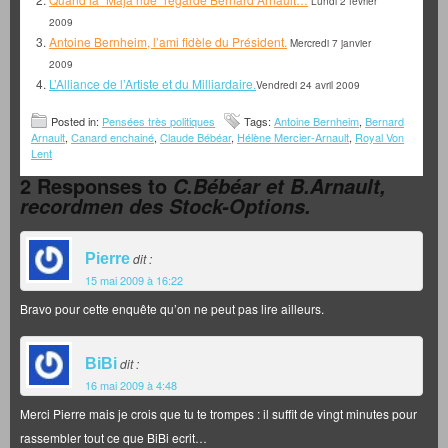
Lundi 2 février
2009
Antoine Bernheim, l’ami fidèle du Président.
Mercredi 7 janvier
2009
L’Alliance de l’Artiste et du Milliardaire.
Vendredi 24 avril 2009
Posted in:
Pensées très politiques
Tags:
Antoine Bernheim
,
Bernard
Arnault
,
Canard enchainé
,
Claude Bébéar
,
Hélène Mercier-Arnault
,
Royal Von
Lent
2 Responses to
C.Bébéar et B.Arnault,
recordmen des Stock-Options.
Pierre
dit :
15 mai 2009 à 16:22
Bravo pour cette enquête qu’on ne peut pas lire ailleurs.
BiBi
dit :
16 mai 2009 à 4:48
Merci Pierre mais je crois que tu te trompes : il suffit de vingt minutes pour
rassembler tout ce que BiBi ecrit…