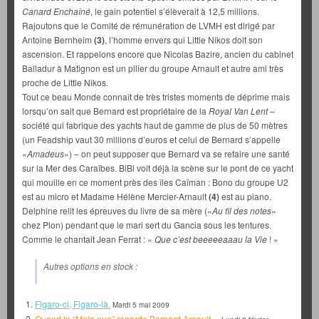
Canard Enchaîné
, le gain potentiel s’élèverait à 12,5 millions.
Rajoutons que le Comité de rémunération de LVMH est dirigé par
Antoine Bernheim
(3)
, l’homme envers qui Little Nikos doit son
ascension. Et rappelons encore que Nicolas Bazire, ancien du cabinet
Balladur à Matignon est un pilier du groupe Arnault et autre ami très
proche de Little Nikos.
Tout ce beau Monde connaît de très tristes moments de déprime mais
lorsqu’on sait que Bernard est propriétaire de la
Royal Van Lent
–
société qui fabrique des yachts haut de gamme de plus de 50 mètres
(un Feadship vaut 30 millions d’euros et celui de Bernard s’appelle
«
Amadeus
») – on peut supposer que Bernard va se refaire une santé
sur la Mer des Caraïbes. BiBi voit déjà la scène sur le pont de ce yacht
qui mouille en ce moment près des îles Caïman : Bono du groupe U2
est au micro et Madame Hélène Mercier-Arnault
(4)
est au piano.
Delphine relit les épreuves du livre de sa mère («
Au fil des notes
»
chez Plon) pendant que le mari sert du Gancia sous les tentures.
Comme le chantait Jean Ferrat : «
Que c’est beeeeeaaau la Vie
! »
Autres options en stock :
Figaro-ci, Figaro-là.
Mardi 5 mai 2009
Quand la “Maja nue” regarde Bernard Arnault…