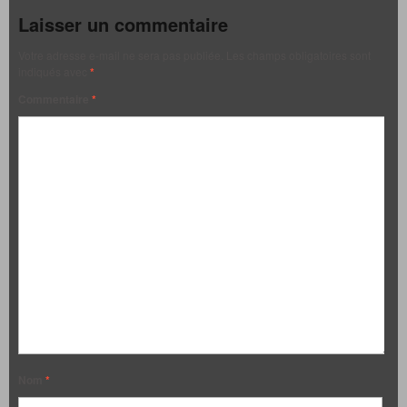
Laisser un commentaire
Votre adresse e-mail ne sera pas publiée.
Les champs obligatoires sont
indiqués avec
*
Commentaire
*
Nom
*