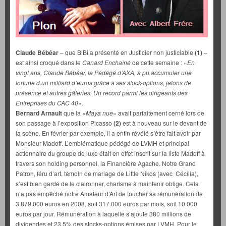
Claude Bébéar
– que BiBi a présenté en Justicier non justiciable
(1)
–
est ainsi croqué dans le
Canard Enchaîné
de cette semaine : «
En
vingt ans, Claude Bébéar, le Pédégé d’AXA, a pu accumuler une
fortune d.un milliard d’euros grâce à ses stock-options, jetons de
présence et autres gâteries. Un record parmi les dirigeants des
Entreprises du CAC 40
».
Bernard
Arnault
que la «
Maya nue
» avait parfaitement cerné lors de
son passage à l’exposition Picasso
(2)
est à nouveau sur le devant de
la scène. En février par exemple, il a enfin révélé s’être fait avoir par
Monsieur Madoff. L’emblématique pédégé de LVMH et principal
actionnaire du groupe de luxe était en effet inscrit sur la liste Madoff à
travers son holding personnel, la Financière Agache. Notre Grand
Patron, féru d’art, témoin de mariage de Little Nikos (avec Cécilia),
s’est bien gardé de le claironner, charisme à maintenir oblige. Cela
n’a pas empêché notre Amateur d’Art de toucher sa rémunération de
3.879.000 euros en 2008, soit 317.000 euros par mois, soit 10.000
euros par jour. Rémunération à laquelle s’ajoute 380 millions de
dividendes et 23,5% des stocks-options émises par LVMH. Pour le