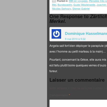
Posted in:
BiBi en voyages
,
Pensées très po
Bibi
,
Bundeswehr
,
Guido Westerwelle
,
Joachim
Nicolas Sarkozy
,
Sigmar Gabriel
One Response to
Zärtlic
Merkel.
Dominique Hasselman
9 mai 2010 à 9:22
Angela sait fort bien déployer le parapluie (d
avec l’homme au petit marteau à la main)…
Pourtant, concernant la Grèce, elle aura mis 
eût fallu plutôt boire quelques verres d’ouz
fureur.
Laisser un commentaire
Votre adresse e-mail ne sera pas publiée.
Le
Commentaire
*