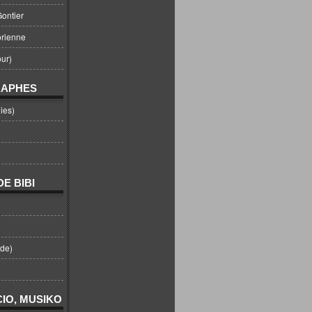
ontier
orienne
ur)
RAPHES
ies)
E BIBI
nde)
IO, MUSIKO