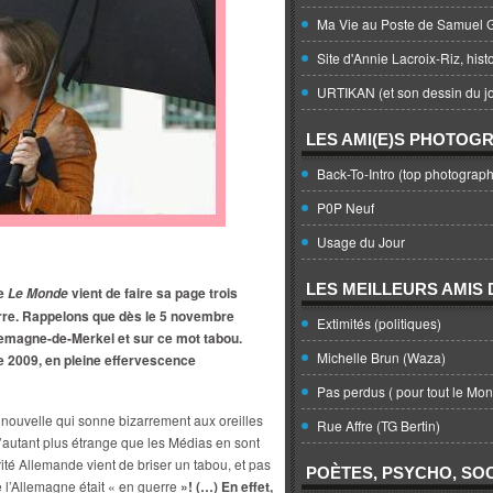
Ma Vie au Poste de Samuel G
Site d'Annie Lacroix-Riz, hist
URTIKAN (et son dessin du jo
LES AMI(E)S PHOTOG
Back-To-Intro (top photograph
P0P Neuf
Usage du Jour
LES MEILLEURS AMIS D
ue
vient de faire sa page trois
Le Monde
erre. Rappelons que dès le 5 novembre
Extimités (politiques)
’Allemagne-de-Merkel et sur ce mot tabou.
Michelle Brun (Waza)
e 2009, en pleine effervescence
Pas perdus ( pour tout le Mo
 nouvelle qui sonne bizarrement aux oreilles
Rue Affre (TG Bertin)
’autant plus étrange que les Médias en sont
ité Allemande vient de briser un tabou, et pas
POÈTES, PSYCHO, SOC
 l’Allemagne était « en guerre
»! (…) En effet,