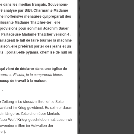
ée dans les médias français. Souvenons-
09 analysé par BiBi. Charmante Madame
ne inoffensive ménagère qui préparait des
drissante Madame Thatcher-ter : elle
e provisions pour son mari Joachim Sauer
d. Partageuse Madame Thatcher version 4 :
ageait le fait de faire tourner la machine
maison, elle préférait porter des jeans et un
its : portait-elle pyjama, chemise de nuit ou
qui vient de déclarer dans une église de
uerre ». Et cela, je le comprends bien
».
coup de travail à la maison.
*
ie Zeitung «
Le Monde
» ihre dritte Seite
schland im Krieg gewidmet. Es sei hier daran
in längeres Zettelchen über Merkels
abu-Wort ‘
Krieg
‘ geschrieben hat. Lesen wir
November mitten im Aufwallen der
er).