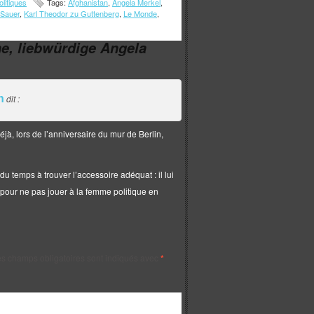
litiques
Tags:
Afghanistan
,
Angela Merkel
,
 Sauer
,
Karl Theodor zu Guttenberg
,
Le Monde
,
he, liebwürdige Angela
n
dit :
éjà, lors de l’anniversaire du mur de Berlin,
du temps à trouver l’accessoire adéquat : il lui
o pour ne pas jouer à la femme politique en
s champs obligatoires sont indiqués avec
*