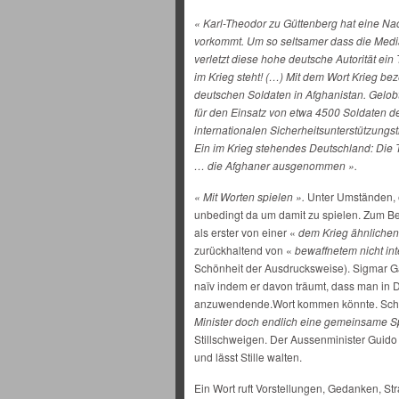
« Karl-Theodor zu Güttenberg hat eine Nac
vorkommt. Um so seltsamer dass die Media
verletzt diese hohe deutsche Autorität ei
im Krieg steht! (…) Mit dem Wort Krieg be
deutschen Soldaten in Afghanistan. Gelobt
für den Einsatz von etwa 4500 Soldaten 
internationalen Sicherheitsunterstützungst
Ein im Krieg stehendes Deutschland: Die T
… die Afghaner ausgenommen ».
« Mit Worten spielen ».
Unter Umständen, e
unbedingt da um damit zu spielen. Zum Be
als erster von einer «
dem Krieg ähnliche
zurückhaltend von «
bewaffnetem nicht int
Schönheit der Ausdrucksweise). Sigmar Gab
naïv indem er davon träumt, dass man in
anzuwendende.Wort kommen könnte. Schwa
Minister doch endlich eine gemeinsame 
Stillschweigen. Der Aussenminister Guido
und lässt Stille walten.
Ein Wort ruft Vorstellungen, Gedanken, Stra