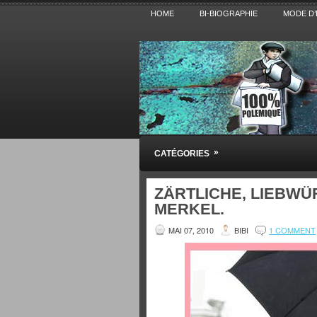
HOME
BI-BIOGRAPHIE
MODE D’
Pensez BiBi
»
CATÉGORIES
Blog polémique sur l'Actualité, la Cultur
ZÄRTLICHE, LIEBWÜ
MERKEL.
MAI 07, 2010
BIBI
1 COMMENT