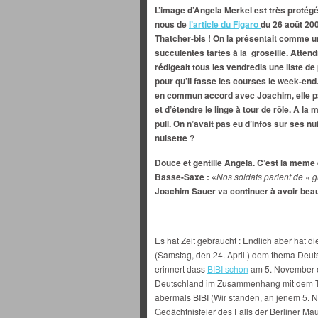
L’image d’Angela Merkel est très protég
nous de
l’article du Figaro
du 26 août 20
Thatcher-bis ! On la présentait comme u
succulentes tartes à la groseille. Atten
rédigeait tous les vendredis une liste d
pour qu’il fasse les courses le week-en
en commun accord avec Joachim, elle part
et d’étendre le linge à tour de rôle. A la 
pull. On n’avait pas eu d’infos sur ses nu
nuisette ?
Douce et gentille Angela. C’est la même 
Basse-Saxe : «
Nos soldats parlent de « g
Joachim Sauer va continuer à avoir beau
Es hat Zeit gebraucht : Endlich aber hat d
(Samstag, den 24. April ) dem thema Deut
erinnert dass
BIBI schon
am 5. November e
Deutschland im Zusammenhang mit dem T
abermals BIBI (Wir standen, an jenem 5. 
Gedächtnisfeier des Falls der Berliner Mau