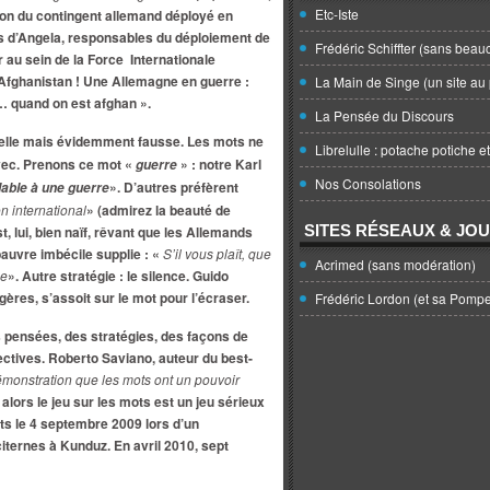
Etc-Iste
ssion du contingent allemand déployé en
s d’Angela, responsables du déploiement de
Frédéric Schiffter (sans beau
au sein de la Force Internationale
 Afghanistan ! Une Allemagne en guerre :
La Main de Singe (un site au 
… quand on est afghan ».
La Pensée du Discours
belle mais évidemment fausse. Les mots ne
Librelulle : potache potiche e
avec. Prenons ce mot «
» : notre Karl
guerre
Nos Consolations
». D’autres préfèrent
able à une guerre
n international
» (admirez la beauté de
SITES RÉSEAUX & JO
t, lui, bien naïf, rêvant que les Allemands
auvre imbécile supplie : «
S’il vous plaît, que
Acrimed (sans modération)
ne
». Autre stratégie : le silence. Guido
ères, s’assoit sur le mot pour l’écraser.
Frédéric Lordon (et sa Pomp
 pensées, des stratégies, des façons de
lectives. Roberto Saviano, auteur du best-
émonstration que les mots ont un pouvoir
 alors le jeu sur les mots est un jeu sérieux
rts le 4 septembre 2009 lors d’un
ernes à Kunduz. En avril 2010, sept