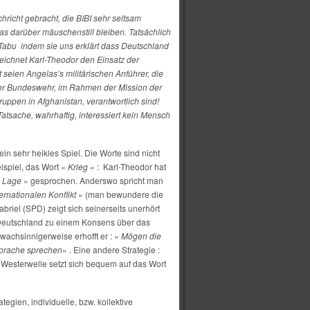
hricht gebracht, die BIBI sehr seltsam
s darüber mäuschenstill bleiben. Tatsächlich
n Tabu indem sie uns erklärt dass Deutschland
zeichnet Karl-Theodor den Einsatz der
 seien Angelas’s militärischen Anführer, die
der Bundeswehr, im Rahmen der Mission der
ruppen in Afghanistan, verantwortlich sind!
atsache, wahrhaftig, interessiert kein Mensch
in sehr heikles Spiel. Die Worte sind nicht
ispiel, das Wort «
Krieg »
: Karl-Theodor hat
n Lage
» gesprochen. Anderswo spricht man
ernationalen Konflikt
» (man bewundere die
riel (SPD) zeigt sich seinerseits unerhört
 Deutschland zu einem Konsens über das
chsinnigerweise erhofft er : «
Mögen die
Sprache sprechen
« . Eine andere Strategie :
 Westerwelle setzt sich bequem auf das Wort
tegien, individuelle, bzw. kollektive