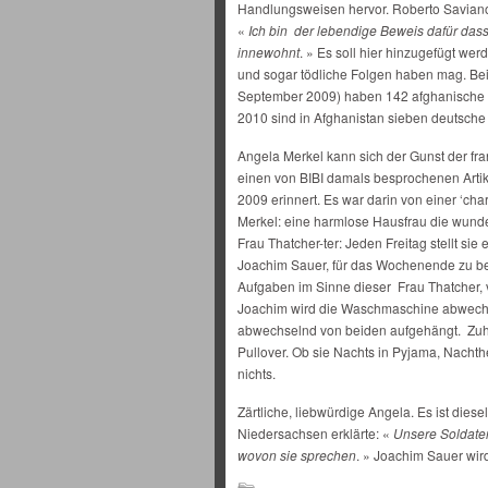
Handlungsweisen hervor. Roberto Saviano,
«
Ich bin der lebendige Beweis dafür da
innewohnt
. » Es soll hier hinzugefügt wer
und sogar tödliche Folgen haben mag. Bei
September 2009) haben 142 afghanische Zi
2010 sind in Afghanistan sieben deutsc
Angela Merkel kann sich der Gunst der fra
einen von BIBI damals besprochenen Artik
2009 erinnert. Es war darin von einer ‘ch
Merkel: eine harmlose Hausfrau die wun
Frau Thatcher-ter: Jeden Freitag stellt sie 
Joachim Sauer, für das Wochenende zu bes
Aufgaben im Sinne dieser Frau Thatcher, v
Joachim wird die Waschmaschine abwechs
abwechselnd von beiden aufgehängt. Zuha
Pullover. Ob sie Nachts in Pyjama, Nach
nichts.
Zärtliche, liebwürdige Angela. Es ist diesel
Niedersachsen erklärte: «
Unsere Soldaten
wovon sie sprechen
. » Joachim Sauer wird