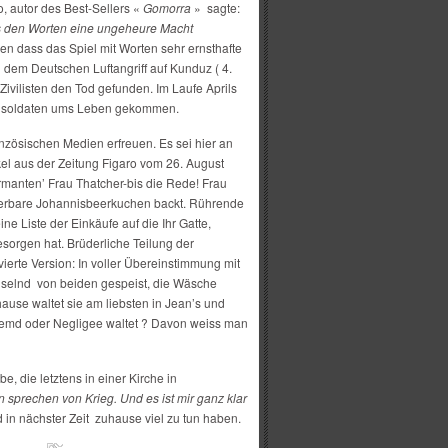
 autor des Best-Sellers «
Gomorra
» sagte:
ss den Worten eine ungeheure Macht
den dass das Spiel mit Worten sehr ernsthafte
 dem Deutschen Luftangriff auf Kunduz ( 4.
vilisten den Tod gefunden. Im Laufe Aprils
he soldaten ums Leben gekommen.
nzösischen Medien erfreuen. Es sei hier an
el aus der Zeitung Figaro vom 26. August
armanten’ Frau Thatcher-bis die Rede! Frau
derbare Johannisbeerkuchen backt. Rührende
eine Liste der Einkäufe auf die Ihr Gatte,
orgen hat. Brüderliche Teilung der
ierte Version: In voller Übereinstimmung mit
elnd von beiden gespeist, die Wäsche
use waltet sie am liebsten in Jean’s und
themd oder Negligee waltet ? Davon weiss man
be, die letztens in einer Kirche in
 sprechen von Krieg. Und es ist mir ganz klar
 in nächster Zeit zuhause viel zu tun haben.