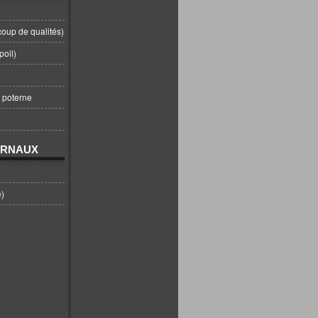
coup de qualités)
poil)
t poterne
URNAUX
e)