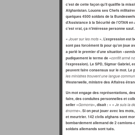
c’est de cette façon qu’il qualifie la mi
Afghanistan. Louons ses Chefs militaire
quelques 4500 soldats de la Bundeswehr 
d’Assistance à la Sécurité de l’OTAN en
c’est vrai, ça n’intéresse personne sauf
«
Jouer sur les mots
». L’expression est 
sont pas forcément là pour qu’on joue 
a parlé le premier d’une situation «
sembl
pudiquement le terme de «
conflit armé no
l’expression). Le SPD, Sigmar Gabriel, es
peuvent faire consensus sur le mot. Le p
les ministres trouvent une langue commu
Westerwelle, ministre des Affaires étrang
Un mot engage des représentations, des
faire, des conduites personnelles et col
seller «
Gomorra
», disait : « «
Je suis la d
énorme
». Si on peut jouer avec les mots,
et meurtrier. 142 civils afghans sont mo
bombardement allemand de 2 camions-cit
soldats allemands sont tués.