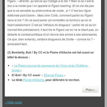
Figaro : «
M’enfin, qu’est-ce qui t’oblige à le lire ? Rien si ce n’est le
truc a la mode que l on appelle le Figaro bashing. Et ne me dis pas
que tu es sensible au phénomène de mode , si ? C’est leur ligne
éditoriale point barre»
. Mais cher Corto, comment parler du Figaro
sans le lire ? On ne peut parler (et combattre ce torchon) qu’en le
lisant assidument. C’est ça l’éthique du blogueur : parler de ce qu’on
connait très précisément. Il faut lire le Figaro car en ne le lisant pas, on
déserte le combat politique et on donne des armes à ses adversaires.
Ce que, bien entendu, certains blogueurs de Droite – comme toi ? –
aimeraient tant.
(2) Bembelly, Bah ! By CC et la Plume d’Aliocha ont fait aussi un
billet là-dessus :
«
Le Figaro journal de campagne de l’Ump et de l’Extrême-
Droite.
»
Et Bah ! By CC aussi
«
Etrange Figaro
»
La tiède
Plume d’Aliocha
, pour défendre le torchon.
Plus>>
«
Older posts