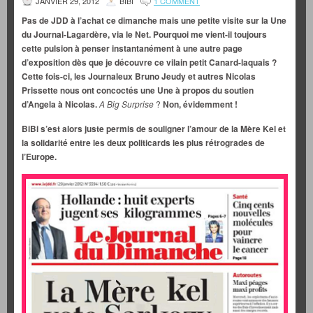
JANVIER 29, 2012
BIBI
1 COMMENT
Pas de JDD à l’achat ce dimanche mais une petite visite sur la Une
du Journal-Lagardère, via le Net. Pourquoi me vient-il toujours
cette pulsion à penser
instantanément à
une autre page
d’exposition dès que je découvre ce vilain petit Canard-laquais ?
Cette fois-ci, les Journaleux Bruno Jeudy et autres Nicolas
Prissette
nous ont concoctés une Une à propos du soutien
d’Angela à Nicolas.
A Big Surprise
?
Non, évidemment !
BiBi s’est alors juste permis de souligner l’amour de la Mère Kel et
la solidarité entre les deux politicards les plus rétrogrades de
l’Europe.