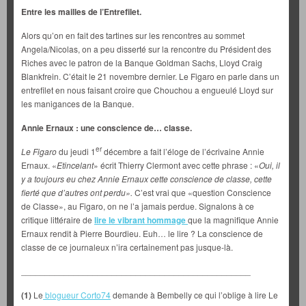
Entre les mailles de l’Entrefilet.
Alors qu’on en fait des tartines sur les rencontres au sommet
Angela/Nicolas, on a peu disserté sur la rencontre du Président des
Riches avec le patron de la Banque Goldman Sachs, Lloyd Craig
Blankfrein. C’était le 21 novembre dernier. Le Figaro en parle dans un
entrefilet en nous faisant croire que Chouchou a engueulé Lloyd sur
les manigances de la Banque.
Annie Ernaux : une conscience de… classe.
er
Le Figaro
du jeudi 1
décembre a fait l’éloge de l’écrivaine Annie
Ernaux. «
Etincelant
» écrit Thierry Clermont avec cette phrase : «
Oui, il
y a toujours eu chez Annie Ernaux cette conscience de classe, cette
fierté que d’autres ont perdu».
C’est vrai que «question Conscience
de Classe», au Figaro, on ne l’a jamais perdue. Signalons à ce
critique littéraire de
lire le vibrant hommage
que la magnifique Annie
Ernaux rendit à Pierre Bourdieu. Euh… le lire ? La conscience de
classe de ce journaleux n’ira certainement pas jusque-là.
________________________________________________
(1)
Le
blogueur Corto74
demande à Bembelly ce qui l’oblige à lire Le