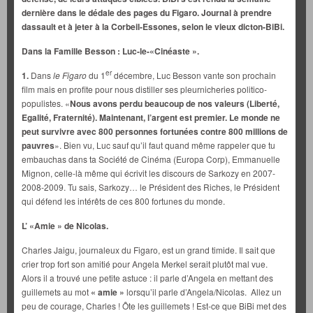
dernière dans le dédale des pages du Figaro. Journal à prendre
dassault et à jeter à la Corbeil-Essones, selon le vieux dicton-BiBi.
Dans la Famille Besson : Luc-le-«Cinéaste ».
er
1.
Dans
le Figaro
du 1
décembre, Luc Besson vante son prochain
film mais en profite pour nous distiller ses pleurnicheries politico-
populistes. «
Nous avons perdu beaucoup de nos valeurs (Liberté,
Egalité, Fraternité). Maintenant, l’argent est premier. Le monde ne
peut survivre avec 800 personnes fortunées contre 800 millions de
pauvres
». Bien vu, Luc sauf qu’il faut quand même rappeler que tu
embauchas dans ta Société de Cinéma (Europa Corp), Emmanuelle
Mignon, celle-là même qui écrivit les discours de Sarkozy en 2007-
2008-2009. Tu sais, Sarkozy… le Président des Riches, le Président
qui défend les intérêts de ces 800 fortunes du monde.
L’ «Amie » de Nicolas.
Charles Jaigu, journaleux du Figaro, est un grand timide. Il sait que
crier trop fort son amitié pour Angela Merkel serait plutôt mal vue.
Alors il a trouvé une petite astuce : il parle d’Angela en mettant des
guillemets au mot
«
amie »
lorsqu’il parle d’Angela/Nicolas. Allez un
peu de courage, Charles ! Ôte les guillemets ! Est-ce que BiBi met des