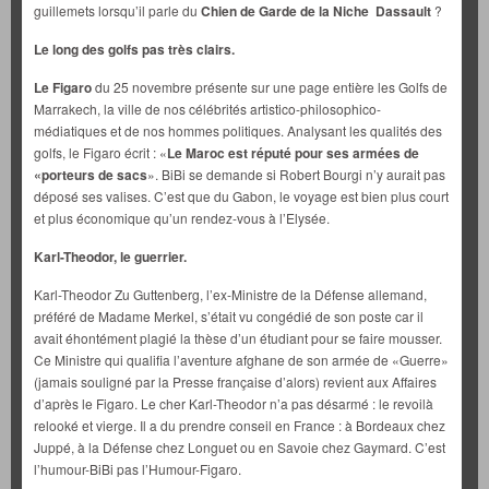
guillemets lorsqu’il parle du
Chien de Garde
de la Niche Dassault
?
Le long des golfs pas très clairs.
Le Figaro
du 25 novembre présente sur une page entière les Golfs de
Marrakech, la ville de nos célébrités artistico-philosophico-
médiatiques et de nos hommes politiques. Analysant les qualités des
golfs, le Figaro écrit : «
Le Maroc est réputé pour ses armées de
«porteurs de sacs
». BiBi se demande si Robert Bourgi n’y aurait pas
déposé ses valises. C’est que du Gabon, le voyage est bien plus court
et plus économique qu’un rendez-vous à l’Elysée.
Karl-Theodor, le guerrier.
Karl-Theodor Zu Guttenberg, l’ex-Ministre de la Défense allemand,
préféré de Madame Merkel, s’était vu congédié de son poste car il
avait éhontément plagié la thèse d’un étudiant pour se faire mousser.
Ce Ministre qui qualifia l’aventure afghane de son armée de «Guerre»
(jamais souligné par la Presse française d’alors) revient aux Affaires
d’après le Figaro. Le cher Karl-Theodor n’a pas désarmé : le revoilà
relooké et vierge. Il a du prendre conseil en France : à Bordeaux chez
Juppé, à la Défense chez Longuet ou en Savoie chez Gaymard. C’est
l’humour-BiBi pas l’Humour-Figaro.