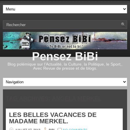
Pensez BiBi
Blog polémique sur l'Actualité, la Culture, la Politique, le Sport,.
Avec Revue de presse et de blogs.
TAG ARCHIVES:
ANGELA MERKEL
LES BELLES VACANCES DE
MADAME MERKEL.
JUILLET 07, 2013
BIBI
NO COMMENTS