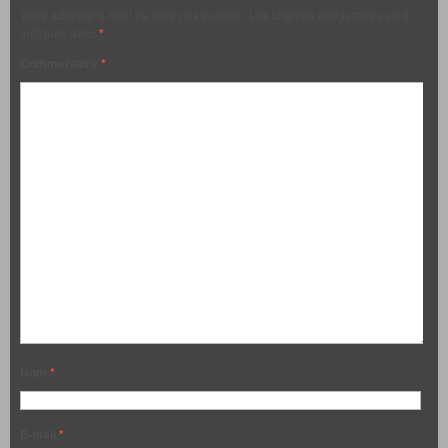
Votre adresse e-mail ne sera pas publiée.
Les champs obligatoires sont
indiqués avec
*
Commentaire
*
Nom
*
E-mail
*