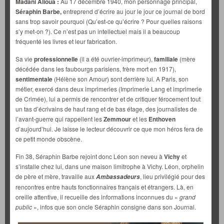
Madani Alioua :
Au 17 décembre 1940, mon personnage principal,
Séraphin Barbe,
entreprend d’écrire au jour le jour ce journal de bord
sans trop savoir pourquoi (Qu’est-ce qu’écrire ? Pour quelles raisons
s’y met-on ?). Ce n’est pas un intellectuel mais il a beaucoup
fréquenté les livres et leur fabrication.
Sa vie
professionnelle
(il a été ouvrier-imprimeur),
familiale
(mère
décédée dans les faubourgs parisiens, frère mort en 1917),
sentimentale
(Hélène son Amour) sont derrière lui. A Paris, son
métier, exercé dans deux imprimeries (Imprimerie Lang et imprimerie
de Crimée), lui a permis de rencontrer et de critiquer férocement tout
un tas d’écrivains de haut rang et de bas étage, des journalistes de
l’avant-guerre qui rappellent les
Zemmour
et les
Enthoven
d’aujourd’hui. Je laisse le lecteur découvrir ce que mon héros fera de
ce petit monde obscène.
Fin 38, Séraphin Barbe rejoint donc Léon son neveu à
Vichy
et
s’installe chez lui, dans une maison limitrophe à Vichy. Léon, orphelin
de père et mère, travaille aux
, lieu privilégié pour des
Ambassadeurs
rencontres entre hauts fonctionnaires français et étrangers. Là, en
oreille attentive, il recueille des informations inconnues du «
grand
public
», infos que son oncle Séraphin consigne dans son Journal.