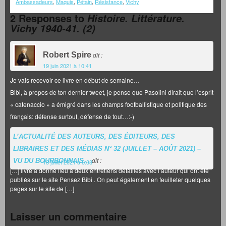
Ambassadeurs
,
Maquis
,
Pétain
,
Résistance
,
Vichy
2 Responses to
Histoire. Littérature.
Vichy 1940-41. (2)
Robert Spire
dit :
19 juin 2021 à 10:41
Je vais recevoir ce livre en début de semaine…
Bibi, à propos de ton dernier tweet, je pense que Pasolini dirait que l’esprit
« catenaccio » a émigré dans les champs footballistique et politique des
français: défense surtout, défense de tout…:-)
L’ACTUALITÉ DES AUTEURS, DES ÉDITEURS, DES
LIBRAIRES ET DES MÉDIAS N° 32 (JUILLET – AOÛT 2021) –
dit :
VU DU BOURBONNAIS…
13 juillet 2021 à 8:38
[…] livre a donné lieu à deux entretiens détaillés avec l’auteur qui ont été
publiés sur le site Pensez Bibi . On peut également en feuilleter quelques
pages sur le site de […]
Laisser un commentaire