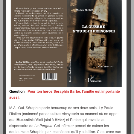
Question :
Pour ton héros Séraphin Barbe, l’amitié est importante
aussi.
M.A : Oui. Séraphin parle beaucoup de ses deux amis. Il y Paulo
l’Italien (malmené par des ultras vichyssois au moment où on apprit
que
Mussolini
s’était joint à
Hitler
) et Rimbe qui travaille au
dispensaire de
La Pergola
. Cet infirmier permet de calmer les
douleurs de Séraphin par les médocs qu’il y subtilise. C’est avec eux