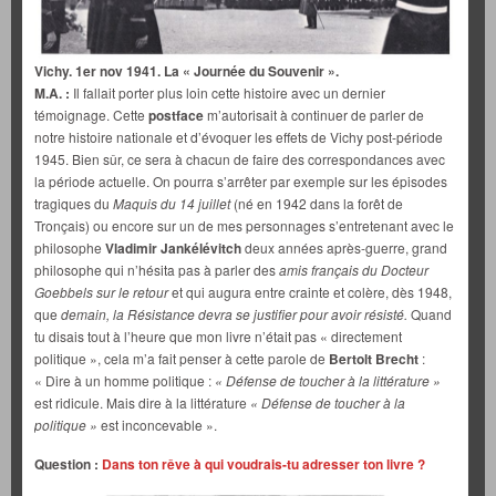
Vichy. 1er nov 1941. La « Journée du Souvenir ».
M.A. :
Il fallait porter plus loin cette histoire avec un dernier
témoignage. Cette
postface
m’autorisait à continuer de parler de
notre histoire nationale et d’évoquer les effets de Vichy post-période
1945. Bien sûr, ce sera à chacun de faire des correspondances avec
la période actuelle. On pourra s’arrêter par exemple sur les épisodes
tragiques du
Maquis du 14 juillet
(né en 1942 dans la forêt de
Tronçais) ou encore sur un de mes personnages s’entretenant avec le
philosophe
Vladimir Jankélévitch
deux années après-guerre, grand
philosophe qui n’hésita pas à parler des
amis français du Docteur
Goebbels sur le retour
et qui augura entre crainte et colère, dès 1948,
que
demain, la Résistance devra se justifier pour avoir résisté.
Quand
tu disais tout à l’heure que mon livre n’était pas « directement
politique », cela m’a fait penser à cette parole de
Bertolt Brecht
:
« Dire à un homme politique :
« Défense de toucher à la littérature »
est ridicule.
Mais dire à la littérature
« Défense de toucher à la
politique »
est inconcevable ».
Question :
Dans ton rêve à qui voudrais-tu adresser ton livre ?