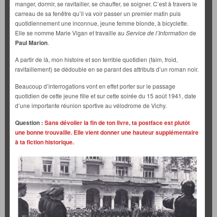
manger, dormir, se ravitailler, se chauffer, se soigner. C’est à travers le
carreau de sa fenêtre qu’il va voir passer un premier matin puis
quotidiennement une inconnue, jeune femme blonde, à bicyclette.
Elle se nomme Marie Vigan et travaille au
Service de l’Information
de
Paul Marion
.
A partir de là, mon histoire et son terrible quotidien (faim, froid,
ravitaillement) se dédouble en se parant des attributs d’un roman noir.
Beaucoup d’interrogations vont en effet porter sur le passage
quotidien de cette jeune fille et sur cette soirée du 15 août 1941, date
d’une importante réunion sportive au vélodrome de Vichy.
Question :
Sans dévoiler la fin de ton livre, ta postface est plutôt
une bonne trouvaille. Elle vient donner une hauteur supplémentaire
à ta fiction historique.