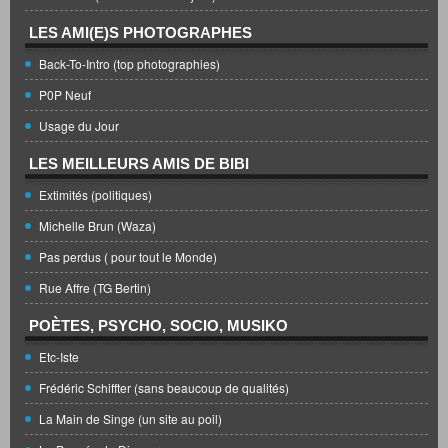
LES AMI(E)S PHOTOGRAPHES
Back-To-Intro (top photographies)
P0P Neuf
Usage du Jour
LES MEILLEURS AMIS DE BIBI
Extimités (politiques)
Michelle Brun (Waza)
Pas perdus ( pour tout le Monde)
Rue Affre (TG Bertin)
POÈTES, PSYCHO, SOCIO, MUSIKO
Etc-Iste
Frédéric Schiffter (sans beaucoup de qualités)
La Main de Singe (un site au poil)