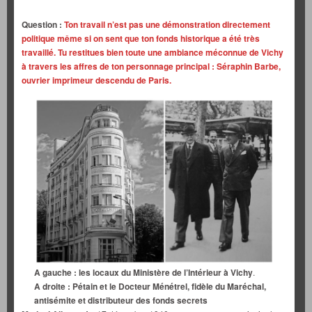
Question :
Ton travail n’est pas une démonstration directement
politique même si on sent que ton fonds historique a été très
travaillé. Tu restitues bien toute une ambiance méconnue de Vichy
à travers les affres de ton personnage principal : Séraphin Barbe,
ouvrier imprimeur descendu de Paris.
A gauche : les locaux du Ministère de l’Intérieur à Vichy
.
A droite : Pétain et le Docteur Ménétrel, fidèle du Maréchal,
antisémite et distributeur des fonds secrets