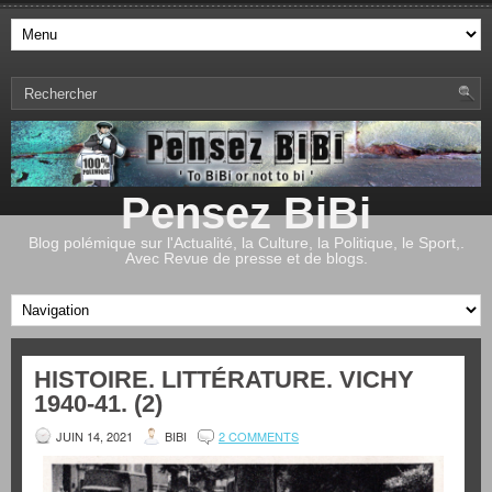
Pensez BiBi
Blog polémique sur l'Actualité, la Culture, la Politique, le Sport,.
Avec Revue de presse et de blogs.
HISTOIRE. LITTÉRATURE. VICHY
1940-41. (2)
JUIN 14, 2021
BIBI
2 COMMENTS