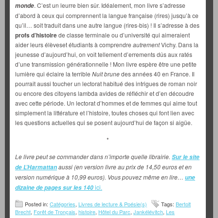
. C’est un leurre bien sûr. Idéalement, mon livre s’adresse
monde
d’abord à ceux qui comprennent la langue française (rires) jusqu’à ce
qu’il… soit traduit dans une autre langue (rires-bis) ! Il s’adresse à des
profs d’histoire
de classe terminale ou d’université qui aimeraient
aider leurs élèveset étudiants à comprendre
autrement
Vichy. Dans la
jeunesse d’aujourd’hui, on voit tellement d’errements dûs aux ratés
d’une transmission générationnelle ! Mon livre espère être une petite
lumière qui éclaire la terrible
Nuit brune
des années 40 en France. Il
pourrait aussi toucher un lectorat habitué des intrigues de roman noir
ou encore des citoyens lambda avides de réfléchir et d’en découdre
avec cette période. Un lectorat d’hommes et de femmes qui aime tout
simplement la littérature et l’histoire, toutes choses qui font lien avec
les questions actuelles qui se posent aujourd’hui de façon si aigüe.
*
Le livre peut se commander dans n’importe quelle librairie.
Sur le site
aussi (en version livre au prix de 14,50 euros et en
de L’Harmattan
version numérique à 10,99 euros). Vous pouvez même en lire…
une
ici.
dizaine de pages sur les 140
Posted in:
Catégories
,
Livres de lecture & Poésie(s)
Tags:
Bertolt
Brecht
,
Forêt de Tronçais
,
histoire
,
Hôtel du Parc
,
Jankélévitch
,
Les