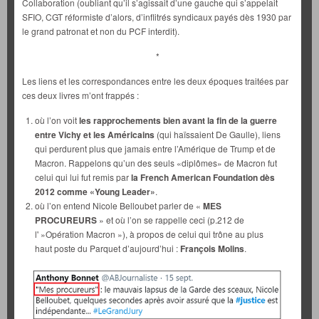
Collaboration (oubliant qu’il s’agissait d’une gauche qui s’appelait
SFIO, CGT réformiste d’alors, d’inflitrés syndicaux payés dès 1930 par
le grand patronat et non du PCF interdit).
*
Les liens et les correspondances entre les deux époques traitées par
ces deux livres m’ont frappés :
où l’on voit
les rapprochements bien avant la fin de la guerre
entre Vichy et les Américains
(qui haïssaient De Gaulle), liens
qui perdurent plus que jamais entre l’Amérique de Trump et de
Macron. Rappelons qu’un des seuls «diplômes» de Macron fut
celui qui lui fut remis par
la French American Foundation dès
2012 comme «Young Leader»
.
où l’on entend Nicole Belloubet parler de «
MES
PROCUREURS
» et où l’on se rappelle ceci (p.212 de
l' »Opération Macron »), à propos de celui qui trône au plus
haut poste du Parquet d’aujourd’hui :
François Molins
.