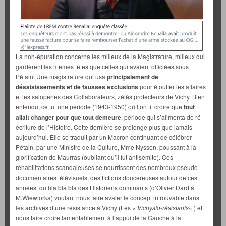
La non-épuration concerna les milieux de la Magistrature, milieux qui
gardèrent les mêmes têtes que celles qui avaient officiées sous
Pétain. Une magistrature qui usa
principalement de
désaisissements et de fausses exclusions
pour étouffer les affaires
et les saloperies des Collaborateurs, zélés protecteurs de Vichy. Bien
entendu, ce fut une période (1943-1950) où l’on fit croire que
tout
allait changer pour que tout demeure
, période qui s’alimenta de ré-
écriture de l’Histoire. Cette dernière se prolonge plus que jamais
aujourd’hui. Elle se traduit par un Macron continuant de célébrer
Pétain, par une Ministre de la Culture, Mme Nyssen, poussant à la
glorification de Maurras (oubliant qu’il fut antisémite). Ces
réhabilitations scandaleuses se nourrissent des nombreux pseudo-
documentaires télévisuels, des fictions doucereuses autour de ces
années, du bla bla bla des Historiens dominants (d’Olivier Dard à
M.Wiewiorka) voulant nous faire avaler le concept introuvable dans
les archives d’une résistance à Vichy (Les «
Vichysto-résistants
« ) et
nous faire croire lamentablement à l’appui de la Gauche à la