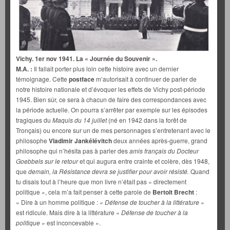
Vichy. 1er nov 1941. La « Journée du Souvenir ».
M.A. :
Il fallait porter plus loin cette histoire avec un dernier
témoignage. Cette
postface
m’autorisait à continuer de parler de
notre histoire nationale et d’évoquer les effets de Vichy post-période
1945. Bien sûr, ce sera à chacun de faire des correspondances avec
la période actuelle. On pourra s’arrêter par exemple sur les épisodes
tragiques du
Maquis du 14 juillet
(né en 1942 dans la forêt de
Tronçais) ou encore sur un de mes personnages s’entretenant avec le
philosophe
Vladimir Jankélévitch
deux années après-guerre, grand
philosophe qui n’hésita pas à parler des
amis français du Docteur
Goebbels sur le retour
et qui augura entre crainte et colère, dès 1948,
que
demain, la Résistance devra se justifier pour avoir résisté.
Quand
tu disais tout à l’heure que mon livre n’était pas « directement
politique », cela m’a fait penser à cette parole de
Bertolt Brecht
:
« Dire à un homme politique :
« Défense de toucher à la littérature »
est ridicule.
Mais dire à la littérature
« Défense de toucher à la
politique »
est inconcevable ».