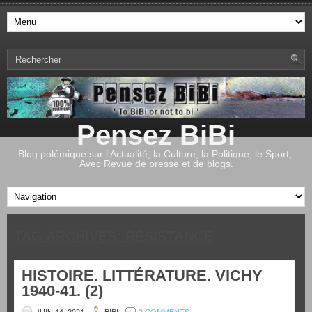
Pensez BiBi
Blog polémique sur l'Actualité, la Culture, la Politique, le Sport,.
Avec Revue de presse et de blogs.
TAG ARCHIVES:
RÉSISTANCE
HISTOIRE. LITTÉRATURE. VICHY
1940-41. (2)
JUIN 14, 2021
BIBI
2 COMMENTS