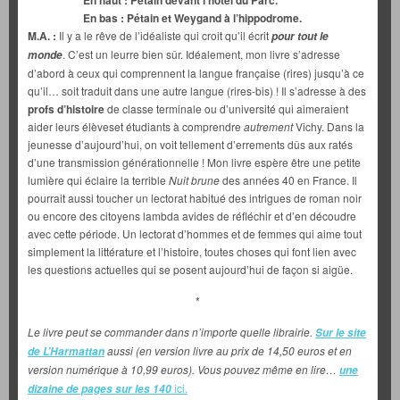
En haut : Pétain devant l’hôtel du Parc.
En bas : Pétain et Weygand à l’hippodrome.
M.A. :
Il y a le rêve de l’idéaliste qui croit qu’il écrit
pour tout le
. C’est un leurre bien sûr. Idéalement, mon livre s’adresse
monde
d’abord à ceux qui comprennent la langue française (rires) jusqu’à ce
qu’il… soit traduit dans une autre langue (rires-bis) ! Il s’adresse à des
profs d’histoire
de classe terminale ou d’université qui aimeraient
aider leurs élèveset étudiants à comprendre
autrement
Vichy. Dans la
jeunesse d’aujourd’hui, on voit tellement d’errements dûs aux ratés
d’une transmission générationnelle ! Mon livre espère être une petite
lumière qui éclaire la terrible
Nuit brune
des années 40 en France. Il
pourrait aussi toucher un lectorat habitué des intrigues de roman noir
ou encore des citoyens lambda avides de réfléchir et d’en découdre
avec cette période. Un lectorat d’hommes et de femmes qui aime tout
simplement la littérature et l’histoire, toutes choses qui font lien avec
les questions actuelles qui se posent aujourd’hui de façon si aigüe.
*
Le livre peut se commander dans n’importe quelle librairie.
Sur le site
aussi (en version livre au prix de 14,50 euros et en
de L’Harmattan
version numérique à 10,99 euros). Vous pouvez même en lire…
une
ici.
dizaine de pages sur les 140