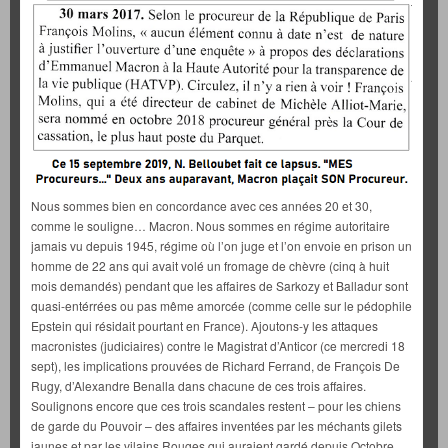
Nous sommes bien en concordance avec ces années 20 et 30,
comme le souligne… Macron. Nous sommes en régime autoritaire
jamais vu depuis 1945, régime où l’on juge et l’on envoie en prison un
homme de 22 ans qui avait volé un fromage de chèvre (cinq à huit
mois demandés) pendant que les affaires de Sarkozy et Balladur sont
quasi-entérrées ou pas même amorcée (comme celle sur le pédophile
Epstein qui résidait pourtant en France). Ajoutons-y les attaques
macronistes (judiciaires) contre le Magistrat d’Anticor (ce mercredi 18
sept), les implications prouvées de Richard Ferrand, de François De
Rugy, d’Alexandre Benalla dans chacune de ces trois affaires.
Soulignons encore que ces trois scandales restent – pour les chiens
de garde du Pouvoir – des affaires inventées par les méchants gilets
jaunes et par les vilains Rouges qui auraient gardé depuis Octobre