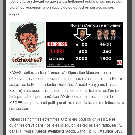
(voire effarés) devant ce que j’ai partiellement oublié et qui me revient
alors heureusement aux rappels de ce qui est en surface de ces
pages.
PAGES : celles particulièrement d’«
Opération Macron
» ou je
découvre de vieux noms connus (importance cruciale de Jean-Pierre
Jouyet, de la Kommandantur Drahi-Niel-Arnault-Bouygues-Dassault-
Bolloré) mais aussi des noms de ces hommes et femmes de l’ombre
indispensables pour péréniser l’Ordre économique voulu par le
MEDEF, son personnel politique et les «associations» très influentes à
son service.
Citons ces hommes et femmes. Citons-les pour qu’on les situe et
qu’on les grave dans nos têtes lorsqu’on les croisera en radio, en TV,
dans la Presse :
Serge Weinberg
(Accor, Sanofi, p.18),
Maurice Lévy