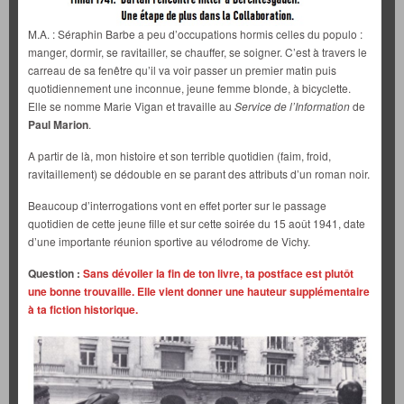
M.A. : Séraphin Barbe a peu d’occupations hormis celles du populo :
manger, dormir, se ravitailler, se chauffer, se soigner. C’est à travers le
carreau de sa fenêtre qu’il va voir passer un premier matin puis
quotidiennement une inconnue, jeune femme blonde, à bicyclette.
Elle se nomme Marie Vigan et travaille au
Service de l’Information
de
Paul Marion
.
A partir de là, mon histoire et son terrible quotidien (faim, froid,
ravitaillement) se dédouble en se parant des attributs d’un roman noir.
Beaucoup d’interrogations vont en effet porter sur le passage
quotidien de cette jeune fille et sur cette soirée du 15 août 1941, date
d’une importante réunion sportive au vélodrome de Vichy.
Question :
Sans dévoiler la fin de ton livre, ta postface est plutôt
une bonne trouvaille. Elle vient donner une hauteur supplémentaire
à ta fiction historique.