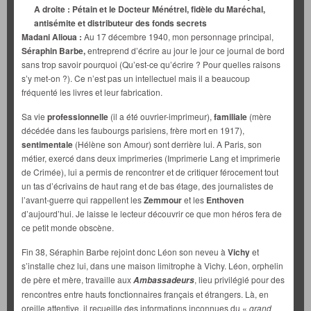
A droite : Pétain et le Docteur Ménétrel, fidèle du Maréchal,
antisémite et distributeur des fonds secrets
Madani Alioua :
Au 17 décembre 1940, mon personnage principal,
Séraphin Barbe,
entreprend d’écrire au jour le jour ce journal de bord
sans trop savoir pourquoi (Qu’est-ce qu’écrire ? Pour quelles raisons
s’y met-on ?). Ce n’est pas un intellectuel mais il a beaucoup
fréquenté les livres et leur fabrication.
Sa vie
professionnelle
(il a été ouvrier-imprimeur),
familiale
(mère
décédée dans les faubourgs parisiens, frère mort en 1917),
sentimentale
(Hélène son Amour) sont derrière lui. A Paris, son
métier, exercé dans deux imprimeries (Imprimerie Lang et imprimerie
de Crimée), lui a permis de rencontrer et de critiquer férocement tout
un tas d’écrivains de haut rang et de bas étage, des journalistes de
l’avant-guerre qui rappellent les
Zemmour
et les
Enthoven
d’aujourd’hui. Je laisse le lecteur découvrir ce que mon héros fera de
ce petit monde obscène.
Fin 38, Séraphin Barbe rejoint donc Léon son neveu à
Vichy
et
s’installe chez lui, dans une maison limitrophe à Vichy. Léon, orphelin
de père et mère, travaille aux
, lieu privilégié pour des
Ambassadeurs
rencontres entre hauts fonctionnaires français et étrangers. Là, en
oreille attentive, il recueille des informations inconnues du «
grand