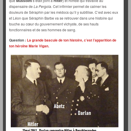
que
Mussolini
s’était joint à
Hitler
) et Rimbe qui travaille au
dispensaire de
La Pergola
. Cet infirmier permet de calmer les
douleurs de Séraphin par les médocs qu’il y subtilise. C’est avec eux
et Léon que Séraphin Barbe va se retrouver dans une histoire qui
touche au cœur du gouvernement vichyste, de ses hauts
fonctionnaires et de ses hommes de sang.
Question :
La grande bascule de ton histoire, c’est l’apparition de
ton héroïne Marie Vigan.