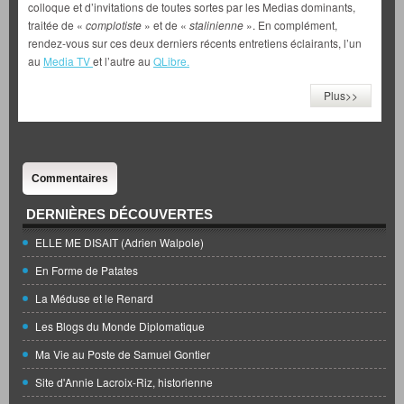
colloque et d’invitations de toutes sortes par les Medias dominants,
traitée de «
complotiste
» et de «
stalinienne
». En complément,
rendez-vous sur ces deux derniers récents entretiens éclairants, l’un
au
Media TV
et l’autre au
QLibre.
Plus>>
Commentaires
DERNIÈRES DÉCOUVERTES
ELLE ME DISAIT (Adrien Walpole)
En Forme de Patates
La Méduse et le Renard
Les Blogs du Monde Diplomatique
Ma Vie au Poste de Samuel Gontier
Site d'Annie Lacroix-Riz, historienne