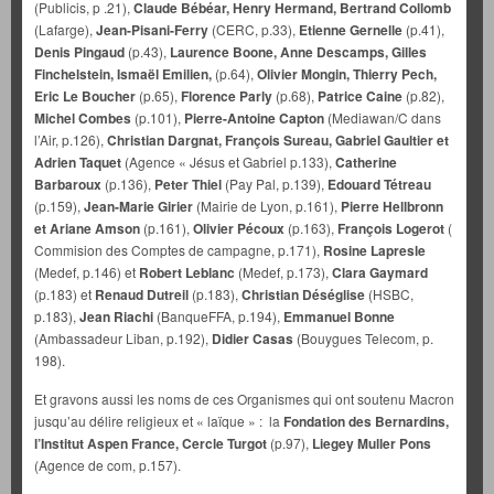
(Publicis, p .21),
Claude Bébéar, Henry Hermand, Bertrand Collomb
(Lafarge),
Jean-Pisani-Ferry
(CERC, p.33),
Etienne Gernelle
(p.41),
Denis Pingaud
(p.43),
Laurence Boone, Anne Descamps, Gilles
Finchelstein, Ismaël Emilien,
(p.64),
Olivier Mongin, Thierry Pech,
Eric Le Boucher
(p.65),
Florence Parly
(p.68),
Patrice Caine
(p.82),
Michel Combes
(p.101),
Pierre-Antoine Capton
(Mediawan/C dans
l’Air, p.126),
Christian Dargnat, François Sureau, Gabriel Gaultier et
Adrien Taquet
(Agence « Jésus et Gabriel p.133),
Catherine
Barbaroux
(p.136),
Peter Thiel
(Pay Pal, p.139),
Edouard Tétreau
(p.159),
Jean-Marie Girier
(Mairie de Lyon, p.161),
Pierre Hellbronn
et Ariane Amson
(p.161),
Olivier Pécoux
(p.163),
François Logerot
(
Commision des Comptes de campagne, p.171),
Rosine Lapresle
(Medef, p.146) et
Robert Leblanc
(Medef, p.173),
Clara Gaymard
(p.183) et
Renaud Dutreil
(p.183),
Christian Déséglise
(HSBC,
p.183),
Jean Riachi
(BanqueFFA, p.194),
Emmanuel Bonne
(Ambassadeur Liban, p.192),
Didier Casas
(Bouygues Telecom, p.
198).
Et gravons aussi les noms de ces Organismes qui ont soutenu Macron
jusqu’au délire religieux et « laïque » : la
Fondation des Bernardins,
l’Institut Aspen France, Cercle Turgot
(p.97),
Liegey Muller Pons
(Agence de com, p.157).