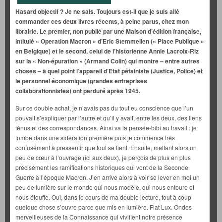
Hasard objectif ? Je ne sais. Toujours est-il que je suis allé
commander ces deux livres récents, à peine parus, chez mon
librairie. Le premier, non publié par une Maison d’édition française,
intitulé « Operation Macron » d’Eric Stemmellen (« Place Publique »
en Belgique) et le second, celui de l’historienne Annie Lacroix-Riz
sur la « Non-épuration » (Armand Colin) qui montre – entre autres
choses – à quel point l’appareil d’Etat pétainiste (Justice, Police) et
le personnel économique (grandes entreprises
collaborationnistes) ont perduré après 1945.
Sur ce double achat, je n’avais pas du tout eu conscience que l’un
pouvait s’expliquer par l’autre et qu’il y avait, entre les deux, des liens
ténus et des correspondances. Ainsi va la pensée-bibi au travail : je
tombe dans une sidération première puis je commence très
confusément à pressentir que tout se tient. Ensuite, mettant alors un
peu de cœur à l’ouvrage (ici aux deux), je perçois de plus en plus
précisément les ramifications historiques qui vont de la Seconde
Guerre à l’époque Macron. J’en arrive alors à voir se lever en moi un
peu de lumière sur le monde qui nous modèle, qui nous entoure et
nous étouffe. Oui, dans le cours de ma double lecture, tout à coup
quelque chose s’ouvre parce que mis en lumière. Fiat Lux. Ondes
merveilleuses de la Connaissance qui vivifient notre présence