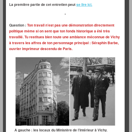
La première partie de cet entretien peut
se lire ici.
*
Question :
Ton travail n’est pas une démonstration directement
politique même si on sent que ton fonds historique a été très
travaillé. Tu restitues bien toute une ambiance méconnue de Vichy
à travers les affres de ton personnage principal : Séraphin Barbe,
ouvrier imprimeur descendu de Paris.
A gauche : les locaux du Ministère de l’Intérieur à Vichy
.