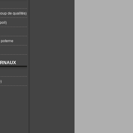
coup de qualités)
poil)
t poterne
URNAUX
e)