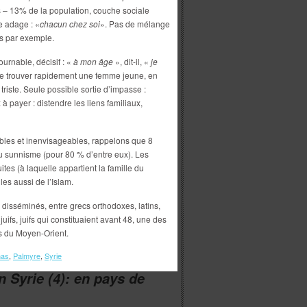
ns – 13% de la population, couche sociale
e adage : «
chacun chez soi
». Pas de mélange
es par exemple.
urnable, décisif : «
à mon âge
», dit-il, «
je
t de trouver rapidement une femme jeune, en
a triste. Seule possible sortie d’impasse :
 payer : distendre les liens familiaux,
les et inenvisageables, rappelons que 8
du sunnisme (pour 80 % d’entre eux). Les
ites (à laquelle appartient la famille du
les aussi de l’Islam.
 disséminés, entre grecs orthodoxes, latins,
ifs, juifs qui constituaient avant 48, une des
s du Moyen-Orient.
as
,
Palmyre
,
Syrie
 Syrie (4): en pays de