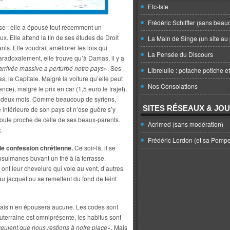
Etc-Iste
Frédéric Schiffter (sans beau
e : elle a épousé tout récemment un
x. Elle attend la fin de ses études de Droit
La Main de Singe (un site au 
nts. Elle voudrait améliorer les lois qui
La Pensée du Discours
Paradoxalement, elle trouve qu’à Damas, il y a
arrivée massive a perturbé notre pays
». Ses
Librelulle : potache potiche e
, la Capitale. Malgré la voiture qu’elle peut
Nos Consolations
nce), malgré le prix en car (1,5 euro le trajet),
 les deux mois. Comme beaucoup de syriens,
SITES RÉSEAUX & JO
e intérieure de son pays et n’ose guère s’y
toute proche de celle de ses beaux-parents.
Acrimed (sans modération)
.
Frédéric Lordon (et sa Pomp
 de confession chrétienne.
Ce soir-là, il se
sulmanes buvant un thé à la terrasse.
 ont leur chevelure qui vole au vent, d’autres
u jacquet ou se remettent du fond de teint
is n’en épousera aucune. Les codes sont
outerraine est omniprésente, les habitus sont
veulent que nous restions à notre place
». Mais