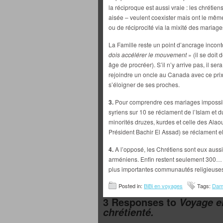
la réciproque est aussi vraie : les chrétie
aisée – veulent coexister mais ont le mêm
ou de réciprocité via la mixité des mariag
La Famille reste un point d’ancrage inconto
dois accélérer le mouvement
» (il se doi
âge de procréer). S’il n’y arrive pas, il ser
rejoindre un oncle au Canada avec ce prix à
s’éloigner de ses proches.
3.
Pour comprendre ces mariages impossib
syriens sur 10 se réclament de l’Islam et 
minorités druzes, kurdes et celle des Alaou
Président Bachir El Assad) se réclament el
4.
A l’opposé, les Chrétiens sont eux aussi
arméniens. Enfin restent seulement 300… ju
plus importantes communautés religieuse
Posted in:
BiBi en voyages
Tags:
Dam
3 Responses to
Voyage en
chrétienté.