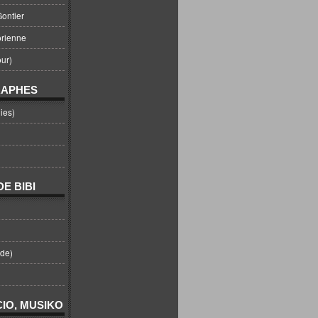
ontier
orienne
ur)
RAPHES
ies)
E BIBI
nde)
IO, MUSIKO