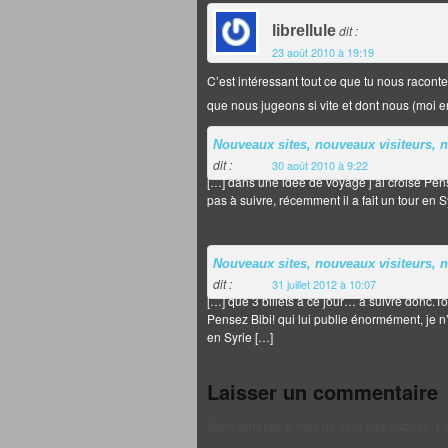
librellule
dit :
23 août 2010 à 19:19
C’est intéressant tout ce que tu nous racont
que nous jugeons si vite et dont nous (moi en
Nouveaux sites, nouveaux visiteurs,
dit :
30 août 2010 à 9:22
[…] dans une idée de voyage j’ai croisé Pens
pas à suivre, récemment il a fait un tour en S
Nouveaux sites, nouveaux visiteurs,
dit :
31 juillet 2012 à 10:07
[…] que 3 billets à ce jour… à suivre donc.T
Pensez Bibi! qui lui publie énormément, je n’
en Syrie […]
Laisser un commentaire
Votre adresse e-mail ne sera pas publiée.
Le