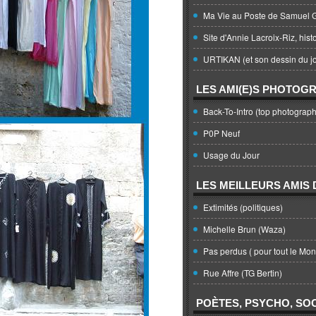
Ma Vie au Poste de Samuel G
Site d'Annie Lacroix-Riz, hist
URTIKAN (et son dessin du jo
LES AMI(E)S PHOTOG
Back-To-Intro (top photograph
P0P Neuf
Usage du Jour
LES MEILLEURS AMIS D
Extimités (politiques)
Michelle Brun (Waza)
Pas perdus ( pour tout le Mo
Rue Affre (TG Bertin)
POÈTES, PSYCHO, SOC