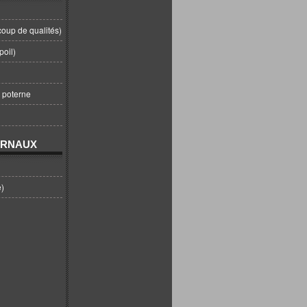
coup de qualités)
poil)
t poterne
URNAUX
e)