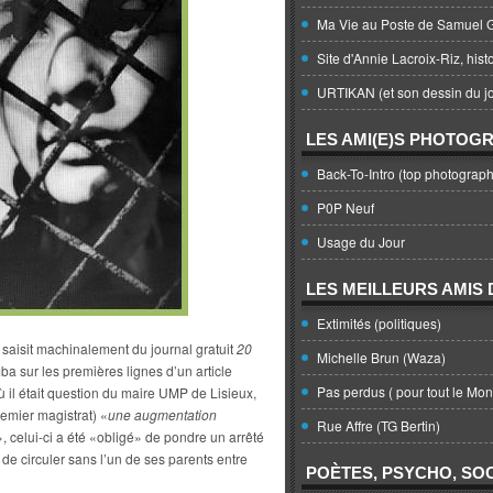
Ma Vie au Poste de Samuel G
Site d'Annie Lacroix-Riz, hist
URTIKAN (et son dessin du jo
LES AMI(E)S PHOTOG
Back-To-Intro (top photograph
P0P Neuf
Usage du Jour
LES MEILLEURS AMIS D
Extimités (politiques)
 saisit machinalement du journal gratuit
20
Michelle Brun (Waza)
mba sur les premières lignes d’un article
Pas perdus ( pour tout le Mo
il était question du maire UMP de Lisieux,
premier magistrat) «
une augmentation
Rue Affre (TG Bertin)
», celui-ci a été «obligé» de pondre un arrêté
 de circuler sans l’un de ses parents entre
POÈTES, PSYCHO, SOC