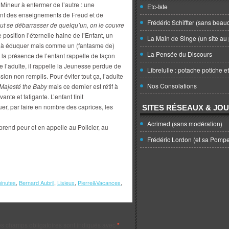
 Mineur à enfermer de l’autre : une
Etc-Iste
ant des enseignements de Freud et de
Frédéric Schiffter (sans beau
t se débarrasser de quelqu’un, on le couvre
e position l’éternelle haine de l’Enfant, un
La Main de Singe (un site au 
 à éduquer mais comme un (fantasme de)
La Pensée du Discours
e la présence de l’enfant rappelle de façon
de l’adulte, il rappelle la Jeunesse perdue de
Librelulle : potache potiche e
ion non remplis. Pour éviter tout ça, l’adulte
Nos Consolations
Majesté the Baby
mais ce dernier est rétif à
te et fatigante. L’enfant finit
er, par faire en nombre des caprices, les
SITES RÉSEAUX & JO
Acrimed (sans modération)
 prend peur et en appelle au Policier, au
Frédéric Lordon (et sa Pomp
inutes
,
Bernard Aubril
,
Lisieux
,
Pierre&Vacances
,
s champs obligatoires sont indiqués avec
*