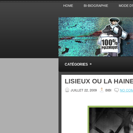
HOME
BI-BIOGRAPHIE
MODE D’
Pensez BiBi
»
CATÉGORIES
Blog polémique sur l'Actualité, la Cultur
LISIEUX OU LA HAINE
JUILLET 22, 2009
BIBI
NO CO