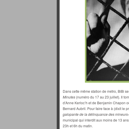
Dans cette même station de métro, BiBi se
Minutes
(numéro du 17 au 23 juillet). Il to
d’Anne Kerloc’h et de Benjamin Chapon où 
Bernard Aubril. Pour faire face à (dixit le 
galopante de la délinquance des
mineurs
municipal qui interdit aux moins de 13 ans
23h et 6h du matin.