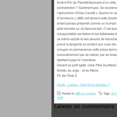
Enfant-Roi de
Pierre&Vacances
d’un côté,
contradiction ? Sûrement pas. Se souven
l’aphorisme d’Elias Canetti («
Quand on veu
d’honneurs
»), BiBi voit devant cette doubl
enfant jamais présenté comme un humain
petit monstre ou (d)’épouvantail. C’est qu
insupportable les failles et les faiblesses 
ce même adulte et ses devoirs de transmiss
prend la tangente en portant aux nues
Sa 
occuper en permanence cette place éprouvan
inexorablement par se cabrer, par se braqu
répétant jusqu’à l’overdose.
Devant ce petit agité, notre Père fouettard
Soldat, au Juge…et au Maire.
Fin de l’Acte 2.
(Suite :
Lisieux : Que fait le diocèse
?)
Posted in:
BiBi en voyages
Tags:
20 m
UMP
Laisser un commentaire
Votre adresse e-mail ne sera pas publiée.
Le