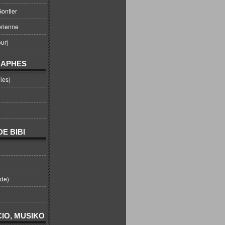
ontier
orienne
ur)
RAPHES
ies)
E BIBI
nde)
IO, MUSIKO