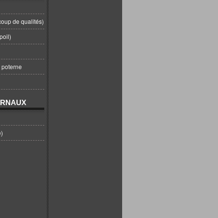
coup de qualités)
poil)
t poterne
URNAUX
e)