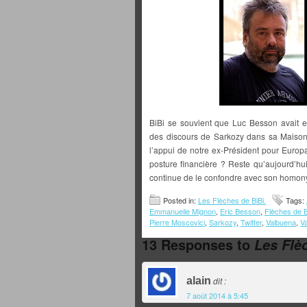
BiBi se souvient que Luc Besson avait 
des discours de Sarkozy dans sa Maison
l’appui de notre ex-Président pour Euro
posture financière ? Reste qu’aujourd’hu
continue de le confondre avec son homony
Posted in:
Les Flèches de BiBi.
Tags:
Emmanuelle Mignon
,
Eric Besson
,
Flèches de B
Pierre Moscovici
,
Sarkozy
,
Twitter
,
Valbuena
,
Va
13 Responses to
Les Flèc
alain
dit :
7 août 2014 à 5:45