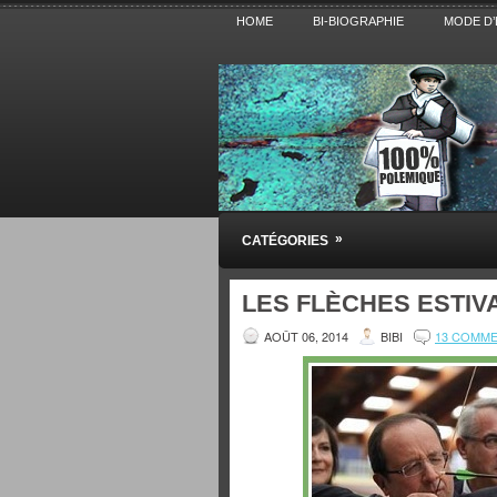
HOME
BI-BIOGRAPHIE
MODE D’
Pensez BiBi
»
CATÉGORIES
Blog polémique sur l'Actualité, la Cultur
LES FLÈCHES ESTIVA
AOÛT 06, 2014
BIBI
13 COMM