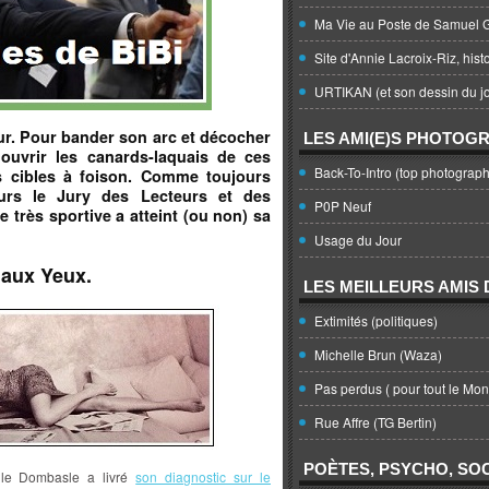
Ma Vie au Poste de Samuel G
Site d'Annie Lacroix-Riz, hist
URTIKAN (et son dessin du jo
ur. Pour bander son arc et décocher
LES AMI(E)S PHOTOG
d’ouvrir les canards-laquais de ces
Back-To-Intro (top photograph
s cibles à foison. Comme toujours
ours le Jury des Lecteurs et des
P0P Neuf
e très sportive a atteint (ou non) sa
Usage du Jour
aux Yeux.
LES MEILLEURS AMIS D
Extimités (politiques)
Michelle Brun (Waza)
Pas perdus ( pour tout le Mo
Rue Affre (TG Bertin)
POÈTES, PSYCHO, SOC
lle Dombasle a livré
son diagnostic sur le