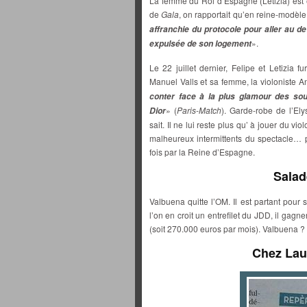
La femme du Roi d’Espagne (Letizia) est
de
Gala
, on rapportait qu’en reine-modèle 
affranchie du protocole pour aller au d
».
expulsée de son logement
Le 22 juillet dernier, Felipe et Letizia 
Manuel Valls et sa femme, la violoniste A
conter face à la plus glamour des so
» (
Paris-Match
). Garde-robe de l’El
Dior
sait. Il ne lui reste plus qu’ à jouer du v
malheureux intermittents du spectacle… 
fois par la Reine d’Espagne.
Salad
Valbuena quitte l’OM. Il est partant pou
l’on en croit un entrefilet du JDD, il gagn
(soit 270.000 euros par mois). Valbuena ?
Chez Laur