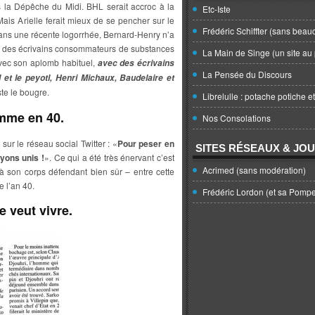
la Dépêche du Midi. BHL serait accroc à la
Etc-Iste
is Arielle ferait mieux de se pencher sur le
Frédéric Schiffter (sans beau
dans une récente logorrhée, Bernard-Henry n’a
s des écrivains consommateurs de substances
La Main de Singe (un site au 
avec son aplomb habituel,
avec des écrivains
La Pensée du Discours
t le peyotl, Henri Michaux, Baudelaire et
te le bougre.
Librelulle : potache potiche e
mme en 40.
Nos Consolations
sur le réseau social Twitter : «
Pour peser en
SITES RÉSEAUX & JO
yons unis !
». Ce qui a été très énervant c’est
Acrimed (sans modération)
 à son corps défendant bien sûr – entre cette
 l’an 40.
Frédéric Lordon (et sa Pomp
 veut vivre.