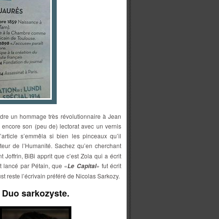
dre un hommage très révolutionnaire à Jean
r encore son (peu de) lectorat avec un vernis
l’article s’emmêla si bien les pinceaux qu’il
teur de l’Humanité. Sachez qu’en cherchant
offrin, BiBi apprit que c’est Zola qui a écrit
ut lancé par Pétain, que «
» fut écrit
Le Capital
t reste l’écrivain préféré de Nicolas Sarkozy.
le Duo sarkozyste.