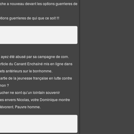
uche a nouveau devant les options guerrieres de
ions guerrieres de qui que ce soit !!!
us ayez été abusé par sa campagne de com.
l’article du Canard Enchaîné mis en ligne dans
lets antérieurs sur le bonhomme.
rtie de la jeunesse française en lutte contre
 non ?
oucher ne sont qu’un lointain souvenir
ses envers Nicolas, votre Dominique montre
le dévorent. Pauvre homme.