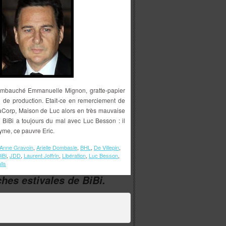
embauché Emmanuelle Mignon, gratte-papier
 de production. Etait-ce en remerciement de
paCorp, Maison de Luc alors en très mauvaise
i BiBi a toujours du mal avec Luc Besson : il
me, ce pauvre Eric.
Anne Gravoin
,
Arielle Dombasle
,
BHL
,
De Villepin
,
iBi
,
JDD
,
Laurent Joffrin
,
Libération
,
Luc Besson
,
lls
hes estivales de BiBi.