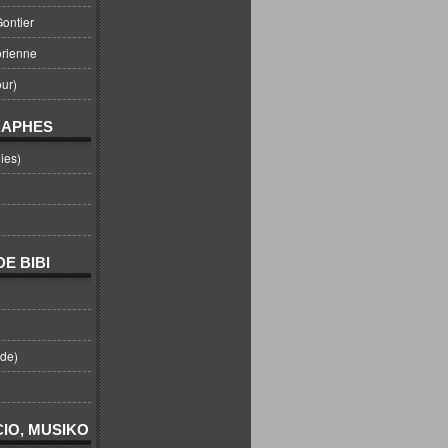
ontier
orienne
ur)
RAPHES
ies)
E BIBI
nde)
IO, MUSIKO