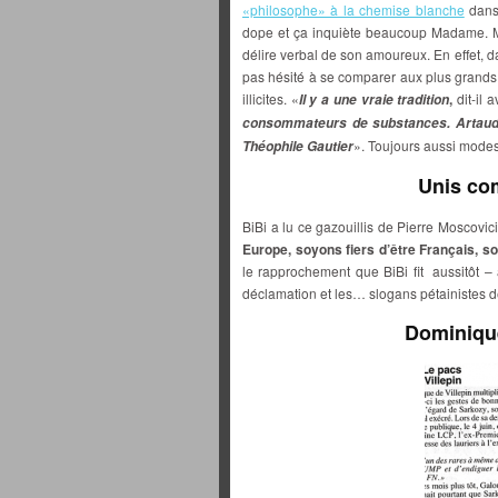
«philosophe» à la chemise blanche
dans 
dope et ça inquiète beaucoup Madame. Ma
délire verbal de son amoureux. En effet, 
pas hésité à se comparer aux plus grand
illicites. «
,
dit-il 
Il y a une vraie tradition
consommateurs de substances. Artaud e
». Toujours aussi modes
Théophile Gautier
Unis co
BiBi a lu ce gazouillis de Pierre Moscovici 
Europe, soyons fiers d’être Français, so
le rapprochement que BiBi fit aussitôt –
déclamation et les… slogans pétainistes de
Dominique