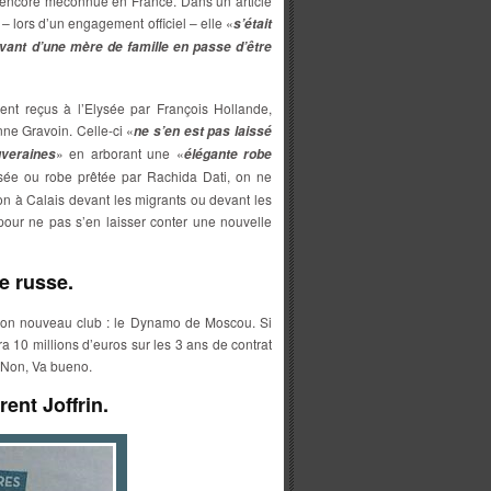
 encore méconnue en France. Dans un article
– lors d’un engagement officiel – elle «
s’était
evant d’une mère de famille en passe d’être
furent reçus à l’Elysée par François Hollande,
nne Gravoin. Celle-ci «
ne s’en est pas laissé
» en arborant une «
uveraines
élégante robe
ysée ou robe prêtée par Rachida Dati, on ne
iolon à Calais devant les migrants ou devant les
pour ne pas s’en laisser conter une nouvelle
e russe.
r son nouveau club : le Dynamo de Moscou. Si
era 10 millions d’euros sur les 3 ans de contrat
 Non, Va bueno.
ent Joffrin.