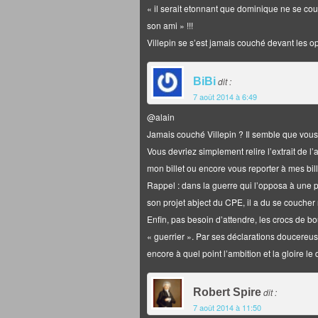
« il serait etonnant que dominique ne se co
son ami » !!!
Villepin se s’est jamais couché devant les opt
BiBi
dit :
7 août 2014 à 6:49
@alain
Jamais couché Villepin ? Il semble que vo
Vous devriez simplement relire l’extrait de 
mon billet ou encore vous reporter à mes bil
Rappel : dans la guerre qui l’opposa à une pa
son projet abject du CPE, il a du se coucher
Enfin, pas besoin d’attendre, les crocs de b
« guerrier ». Par ses déclarations doucereu
encore à quel point l’ambition et la gloire 
Robert Spire
dit :
7 août 2014 à 11:50