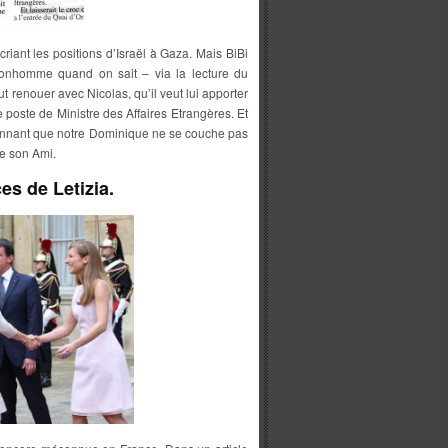
criant les positions d’Israël à Gaza. Mais BiBi
nhomme quand on sait – via la lecture du
renouer avec Nicolas, qu’il veut lui apporter
 poste de Ministre des Affaires Etrangères. Et
rès étonnant que notre Dominique ne se couche pas
e son Ami.
ces de Letizia.