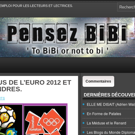
EMPLOI POUR LES LECTEURS ET LECTRICES.
e, la Politique, le Sport,. Avec Revue de presse et de blogs.
S DE L’EURO 2012 ET
Commentaires
NDRES.
DERNIÈRES DÉCOUVE
NTS
ELLE ME DISAIT (Adrien Wal
En Forme de Patates
La Méduse et le Renard
Les Blogs du Monde Diploma