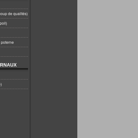
coup de qualités)
poil)
t poterne
URNAUX
e)