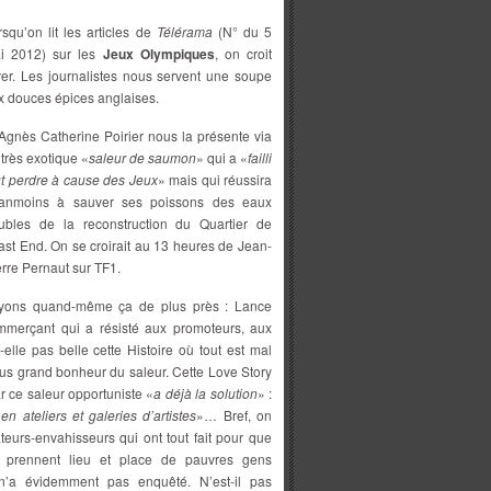
rsqu’on lit les articles de
Télérama
(N° du 5
i 2012) sur les
Jeux Olympiques
, on croit
ver. Les journalistes nous servent une soupe
x douces épices anglaises.
gnès Catherine Poirier nous la présente via
 très exotique «
saleur de saumon
» qui a «
failli
ut perdre à cause des Jeux
» mais qui réussira
anmoins à sauver ses poissons des eaux
oubles de la reconstruction du Quartier de
East End. On se croirait au 13 heures de Jean-
erre Pernaut sur TF1.
yons quand-même ça de plus près : Lance
ommerçant qui a résisté aux promoteurs, aux
elle pas belle cette Histoire où tout est mal
lus grand bonheur du saleur. Cette Love Story
 ce saleur opportuniste «
a déjà la solution
» :
n ateliers et galeries d’artistes
»… Bref, on
teurs-envahisseurs qui ont tout fait pour que
s) prennent lieu et place de pauvres gens
 n’a évidemment pas enquêté. N’est-il pas