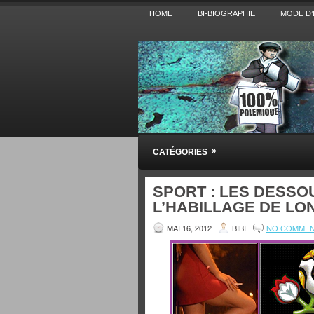
HOME
BI-BIOGRAPHIE
MODE D’
Pensez BiBi
»
CATÉGORIES
Blog polémique sur l'Actualité, la Cultur
SPORT : LES DESSOU
L’HABILLAGE DE LO
MAI 16, 2012
BIBI
NO COMME