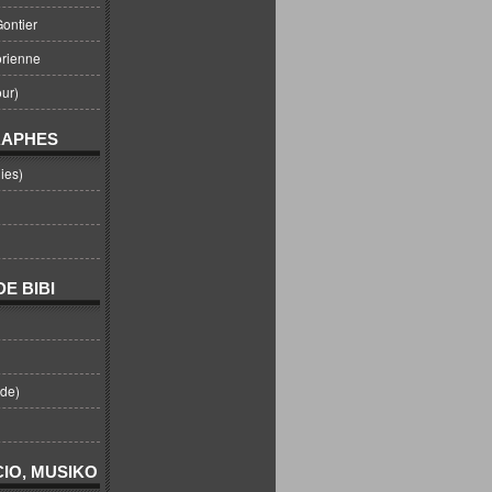
ontier
orienne
ur)
RAPHES
ies)
E BIBI
nde)
IO, MUSIKO