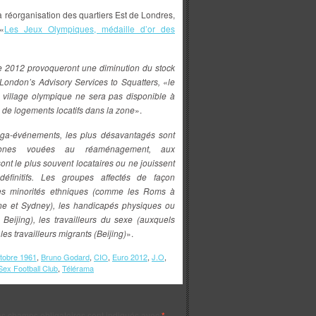
 réorganisation des quartiers Est de Londres,
«
Les Jeux Olympiques, médaille d’or des
e 2012 provoqueront une diminution du stock
London’s Advisory Services to Squatters, «le
u village olympique ne sera pas disponible à
 de logements locatifs dans la zone
».
éga-événements, les plus désavantagés sont
zones vouées au réaménagement, aux
 sont le plus souvent locataires ou ne jouissent
définitifs. Les groupes affectés de façon
 les minorités ethniques (comme les Roms à
ne et Sydney), les handicapés physiques ou
Beijing), les travailleurs du sexe (auxquels
 les travailleurs migrants (Beijing)
».
tobre 1961
,
Bruno Godard
,
CIO
,
Euro 2012
,
J.O
,
Sex Football Club
,
Télérama
s champs obligatoires sont indiqués avec
*