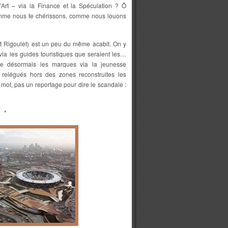
’Art – via la Finance et la Spéculation ? Ô
 comme nous te chérissons, comme nous louons
t Rigoulet) est un peu du même acabit. On y
 via les guides touristiques que seraient les…
bre désormais les marques via la jeunesse
 relégués hors des zones reconstruites les
 mot, pas un reportage pour dire le scandale :
*