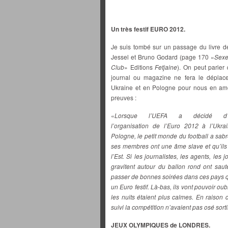
Un très festif EURO 2012.
Je suis tombé sur un passage du livre 
Jessel et Bruno Godard (page 170 «
Sexe
Club
» Editions
Fetjaine
). On peut parier
journal ou magazine ne fera le déplac
Ukraine et en Pologne pour nous en am
preuves :
«
Lorsque l’UEFA a décidé d’a
l’organisation de l’Euro 2012 à l’Ukra
Pologne, le petit monde du football a sa
ses membres ont une âme slave et qu’ils
l’Est. Si les journalistes, les agents, les
gravitent autour du ballon rond ont saut
passer de bonnes soirées dans ces pays qu
un Euro festif. Là-bas, ils vont pouvoir 
les nuits étaient plus calmes. En raison d
suivi la compétition n’avaient pas osé sort
JEUX OLYMPIQUES de LONDRES.