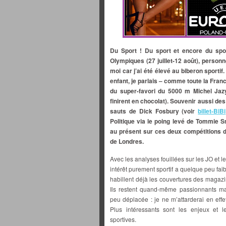
Du Sport ! Du sport et encore du spo
Olympiques (27 juillet-12 août), person
moi car j’ai été élevé au biberon sport
enfant, je parlais – comme toute la Fran
du super-favori du 5000 m Michel Jazy
finirent en chocolat). Souvenir aussi de
sauts de Dick Fosbury (voir
billet-BiBi
Politique via le poing levé de Tommie Sm
au présent sur ces deux compétitions d
de Londres.
Avec les analyses fouillées sur les JO et l
intérêt purement sportif a quelque peu faib
habillent déjà les couvertures des magazi
Ils restent quand-même passionnants ma
peu déplacée : je ne m’attarderai en effet
Plus intéressants sont les enjeux et l
sportives.