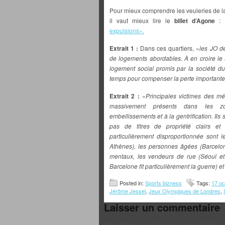
Pour mieux comprendre les veuleries de la
il vaut mieux lire le
billet d’Agone
: 
expulsions».
Extrait 1 :
Dans ces quartiers, «
les JO d
de logements abordables. À en croire le 
logement social promis par la société d
temps pour compenser la perte importante
Extrait 2 :
«
Principales victimes des m
massivement présents dans les 
embellissements et à la gentrification. Ils
pas de titres de propriété clairs et 
particulièrement disproportionnée sont
Athènes), les personnes âgées (Barcelo
mentaux, les vendeurs de rue (Séoul et 
Barcelone fit particulièrement la guerre) et
Posted in:
Sports bizness
Tags:
17 oc
Jérôme Jessel
,
Jeux Olympiques de Londres
,
Laisser un commentaire
Votre adresse e-mail ne sera pas publiée.
Le