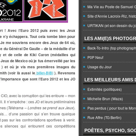
Ma Vie au Poste de Samuel G
Site d'Annie Lacroix-Riz, hist
URTIKAN (et son dessin du jo
rt ! Avec l’Euro 2012 puis avec les Jeux
ne n’y échappera. Tout cela tombe bien pour
LES AMI(E)S PHOTOG
if. Je me souviens encore des Jeux de 64 où,
Back-To-Intro (top photograph
ce du Général De Gaulle – de la médaille d’or
 et de celle de Kiki Caron (médailles qui
P0P Neuf
s Jeux de Mexico où je fus émerveillé par les
) et où je vis mes premières images du
Usage du Jour
ith (voir là aussi le
billet-BiBi
). Revenons
’importance que sont l’Euro 2012 et les JO
LES MEILLEURS AMIS D
Extimités (politiques)
e CIO, avec la corruption qui les entoure – mon
Michelle Brun (Waza)
li. Il n’empêche : ces JO et leurs préliminaires
nes (
Télérama
–
Londres se prend aux Jeux
).
Pas perdus ( pour tout le Mo
is… d’une passion qui s’en trouve quelque
Rue Affre (TG Bertin)
 pas sur les confrontations sportives à venir.
es silences qui entourent ces compétitions
POÈTES, PSYCHO, SOC