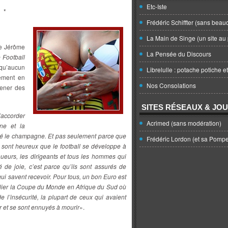
Etc-Iste
*
Frédéric Schiffter (sans beau
La Main de Singe (un site au 
de Jérôme
La Pensée du Discours
 Football
 qu’aucun
Librelulle : potache potiche e
ement en
Nos Consolations
ener des
SITES RÉSEAUX & JO
ccorder
Acrimed (sans modération)
ine et la
bré le champagne. Et pas seulement parce que
Frédéric Lordon (et sa Pomp
 sont heureux que le football se développe à
 joueurs, les dirigeants et tous les hommes qui
é de joie, c’est parce qu’ils sont assurés de
i savent recevoir. Pour tous, un bon Euro est
oublier la Coupe du Monde en Afrique du Sud où
e l’insécurité, la plupart de ceux qui avaient
ir et se sont ennuyés à mourir
».