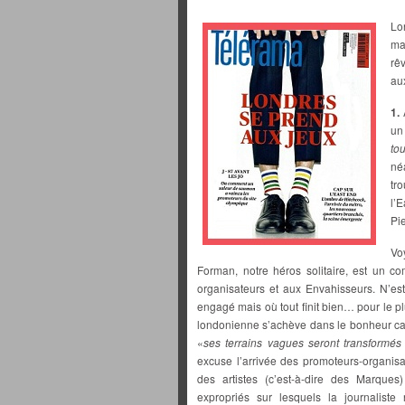
Lo
ma
rê
au
1.
A
un
to
né
tr
l’
Pi
Vo
Forman, notre héros solitaire, est un c
organisateurs et aux Envahisseurs. N’est-
engagé mais où tout finit bien… pour le p
londonienne s’achève dans le bonheur car
«
ses terrains vagues seront transformés e
excuse l’arrivée des promoteurs-organisa
des artistes (c’est-à-dire des Marque
expropriés sur lesquels la journaliste