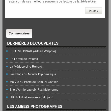
restera un de ses meilleurs souvenirs de lecture de la
Série Noire
.
Plus>>
Commentaires
DERNIÈRES DÉCOUVERTES
ELLE ME DISAIT (Adrien Walpole)
En Forme de Patates
La Méduse et le Renard
Les Blogs du Monde Diplomatique
Ma Vie au Poste de Samuel Gontier
Site d'Annie Lacroix-Riz, historienne
URTIKAN (et son dessin du jour)
LES AMI(E)S PHOTOGRAPHES