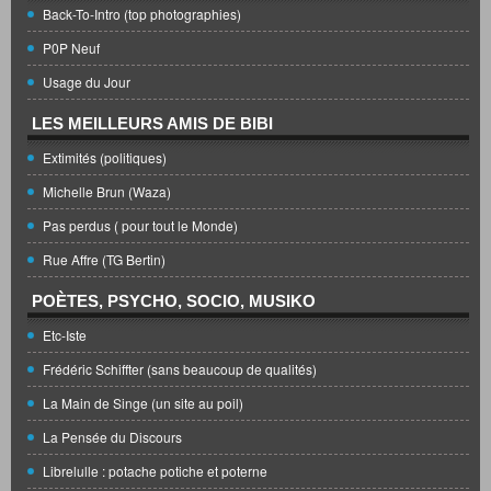
Back-To-Intro (top photographies)
P0P Neuf
Usage du Jour
LES MEILLEURS AMIS DE BIBI
Extimités (politiques)
Michelle Brun (Waza)
Pas perdus ( pour tout le Monde)
Rue Affre (TG Bertin)
POÈTES, PSYCHO, SOCIO, MUSIKO
Etc-Iste
Frédéric Schiffter (sans beaucoup de qualités)
La Main de Singe (un site au poil)
La Pensée du Discours
Librelulle : potache potiche et poterne