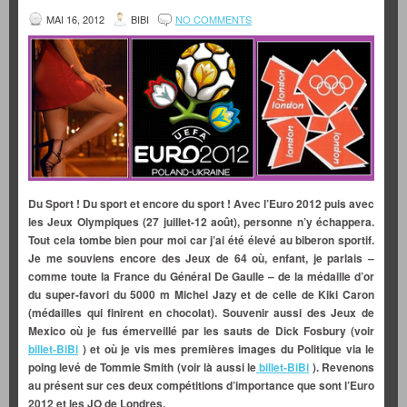
MAI 16, 2012
BIBI
NO COMMENTS
Du Sport ! Du sport et encore du sport ! Avec l’Euro 2012 puis avec
les Jeux Olympiques (27 juillet-12 août), personne n’y échappera.
Tout cela tombe bien pour moi car j’ai été élevé au biberon sportif.
Je me souviens encore des Jeux de 64 où, enfant, je parlais –
comme toute la France du Général De Gaulle – de la médaille d’or
du super-favori du 5000 m Michel Jazy et de celle de Kiki Caron
(médailles qui finirent en chocolat). Souvenir aussi des Jeux de
Mexico où je fus émerveillé par les sauts de Dick Fosbury (voir
billet-BiBi
) et où je vis mes premières images du Politique via le
poing levé de Tommie Smith (voir là aussi le
billet-BiBi
). Revenons
au présent sur ces deux compétitions d’importance que sont l’Euro
2012 et les JO de Londres.