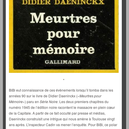
*
BiBi eut connaissance de ces évènements lorsqu’il tomba dans les
années 90 sur le livre de Didier Daeninckx («
Meurtres pour
Mémoire
») paru en
Série Noire
. Les deux premiers chapitres du
numéro 1945 de l’édition noire racontent le massacre en plein cœur
de la Capitale. A partir de ce fait occulté par presse et médias,
Daeninckx construisit une intrigue qui nous amène à Toulouse vingt
ans après. L’inspecteur Cadin va mener l’enquête. Pour BiBi, ce polar