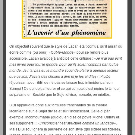
On objectait souvent que le style de Lacan était confus, qu’il aurait du
écrire comme (ou pour) «
tout-le-Monde»
pour se rendre plus
accessible
.
Lacan avait déjà anticipé cette critique : «
Je n’ai pas écrit
mes livres pour tout le monde, pour qu’ils soient compris par tout le
monde. Je n’ai pas eu le moindre souci de plaire à quelque lecteur
que ce soit. J’avais des choses à dire et je les ai dites
». Plutôt
réjouissant pour BiBi de ne pas se laisser trop intimider par son
Surmoi ! Ce qui doit affleurer et ce qui compte, c’est moins le Un qui
se pavane en Société que le Sujet divisé, morcelé, en miettes.
BiBi applaudira donc aux formules tranchantes de la théorie
lacanienne sur le Sujet divisé et sur l’Inconscient. Celle-ci par
exemple, incontournable (quoiqu’en dise ce pôvre Michel Onfray et
ses supporters) : «
L’inconscient est structuré comme un langage
».
Mais BiBi soulignera la pauvreté de son style (qui sidère les fidèles).
Mettez James Joyce ou Maurice Roche à côté : question fulgurances