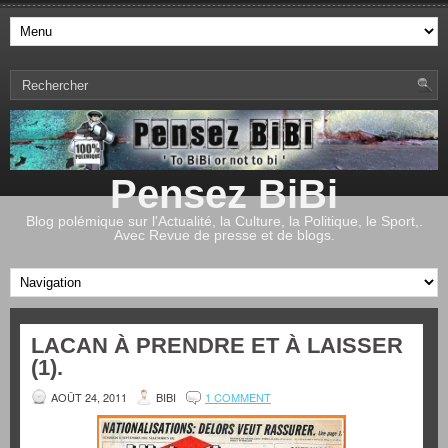
Pensez BiBi
Blog polémique sur l'Actualité, la Culture, la Politique, le Sport,.
Avec Revue de presse et de blogs.
LACAN À PRENDRE ET À LAISSER
(1).
AOÛT 24, 2011
BIBI
1 COMMENT