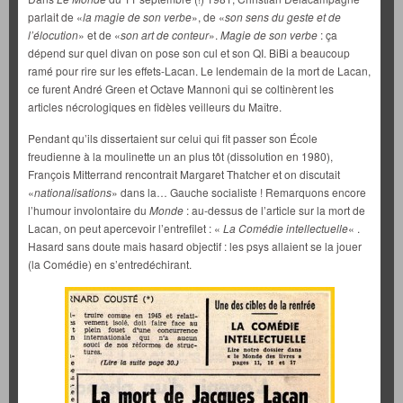
parlait de «
la magie de son verbe
», de «
son sens du geste et de
l’élocution
» et de «
son art de conteur
».
Magie de son verbe
: ça
dépend sur quel divan on pose son cul et son QI. BiBi a beaucoup
ramé pour rire sur les effets-Lacan. Le lendemain de la mort de Lacan,
ce furent André Green et Octave Mannoni qui se coltinèrent les
articles nécrologiques en fidèles veilleurs du Maître.
Pendant qu’ils dissertaient sur celui qui fit passer son École
freudienne à la moulinette un an plus tôt (dissolution en 1980),
François Mitterrand rencontrait Margaret Thatcher et on discutait
«
nationalisations
» dans la… Gauche socialiste ! Remarquons encore
l’humour involontaire du
Monde
: au-dessus de l’article sur la mort de
Lacan, on peut apercevoir l’entrefilet : «
La Comédie intellectuelle
« .
Hasard sans doute mais hasard objectif : les psys allaient se la jouer
(la Comédie) en s’entredéchirant.