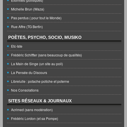
Extimités (politiques)
Michelle Brun (Waza)
Pas perdus ( pour tout le Monde)
Rue Affre (TG Bertin)
POÈTES, PSYCHO, SOCIO, MUSIKO
Etc-Iste
Frédéric Schiffter (sans beaucoup de qualités)
La Main de Singe (un site au poil)
La Pensée du Discours
Librelulle : potache potiche et poterne
Nos Consolations
SITES RÉSEAUX & JOURNAUX
Acrimed (sans modération)
Frédéric Lordon (et sa Pompe)