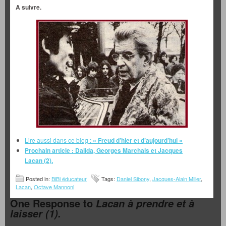
A suivre.
Lire aussi dans ce blog :
« Freud d’hier et d’aujourd’hui »
Prochain article : Dalida, Georges Marchais et Jacques
Lacan (2).
Posted in:
BiBi éducateur
Tags:
Daniel Sibony
,
Jacques-Alain Miller
,
Lacan
,
Octave Mannoni
One Response to
Lacan à prendre et à
laisser (1).