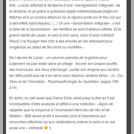
titre: «
Lacan affichait le fantasme d’une «transgression intégrale» de
la doctrine, et ce grâce à quelques objets mathématiques érigés en
fétiches et à un curieux discours où la rigueur porte sur le flou (ce qui
a des effets hypnotiques). (…) Or une «transmission intégrale», c’est
la folie de la transmission ; les héritiers se sont d’ailleurs affolés. Et le
grand mérite de Lacan, le seul à mon sens, celui d’avoir introduit
Freud, il le fit payer très cher à ses émules en les réduisant pour
longtemps au statut de fils morts ou mortifiés
».
De l’œuvre de Lacan, «
on peut en prendre de la graine pour
justement ne pas rester dans ce sillage : trouver son propre souffle,
ses inconnues, ses lieux d’échange ; porter son énigme aux confins
de l’être plutôt que de s’en servir pour fasciner certains êtres
». (in «Du
Vécu et de l’Invivable». Psychopathologie du Quotidien, pages 199-
214)
En écho, on sait aussi que Dame Dolto allait jusqu’à dire qu’il est
incompatible d’être analyste et affilié à une institution, «
façon de
rappeler que la croyance à l’inconscient tient lieu de lien et de
filiation
». BiBi serait plutôt à accorder plus d’importance aux
rencontres effectives qu’aux célébrations (même si celle-ci en est
aussi une – indirecte
!).