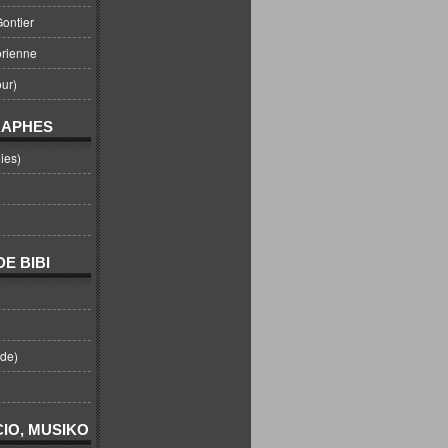
ontier
orienne
ur)
RAPHES
ies)
E BIBI
nde)
IO, MUSIKO