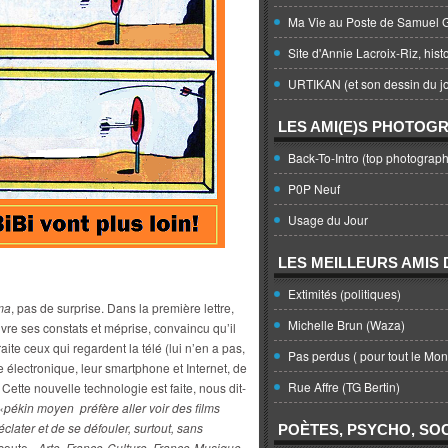
Ma Vie au Poste de Samuel G
Site d'Annie Lacroix-Riz, hist
URTIKAN (et son dessin du jo
LES AMI(E)S PHOTOG
Back-To-Intro (top photograph
P0P Neuf
Usage du Jour
LES MEILLEURS AMIS D
Extimités (politiques)
ma
, pas de surprise. Dans la première lettre,
Michelle Brun (Waza)
ivre ses constats et méprise, convaincu qu’il
 traite ceux qui regardent la télé (lui n’en a pas,
Pas perdus ( pour tout le Mo
tte électronique, leur smartphone et Internet, de
Rue Affre (TG Bertin)
 Cette nouvelle technologie est faite, nous dit-
«
pékin moyen préfère aller voir des films
éclater et de se défouler, surtout, sans
POÈTES, PSYCHO, SOC
coute «
Arte, France-Culture, France-Musique
»