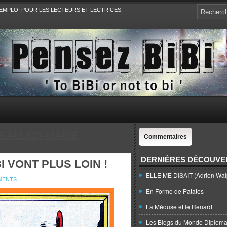
EMPLOI POUR LES LECTEURS ET LECTRICES.
e, la Politique, le Sport,. Avec Revue de presse et de blogs.
E ALLIOT-MARIE
Commentaires
DERNIÈRES DÉCOUVE
I VONT PLUS LOIN !
ELLE ME DISAIT (Adrien Wal
MENTS
En Forme de Patates
La Méduse et le Renard
Les Blogs du Monde Diploma