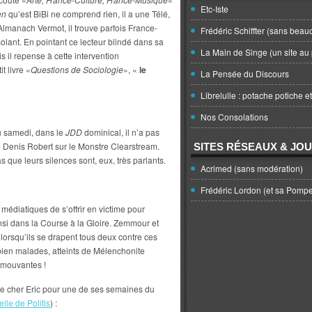
Etc-Iste
en
qu’est BiBi ne comprend rien, il a une Télé,
 l’Almanach Vermot, il trouve parfois France-
Frédéric Schiffter (sans beau
olant. En pointant ce lecteur blindé dans sa
La Main de Singe (un site au 
s il repense à cette intervention
t livre «
Questions de Sociologie
», «
le
La Pensée du Discours
Librelulle : potache potiche e
Nos Consolations
 samedi, dans le
JDD
dominical, il n’a pas
 de Denis Robert sur le Monstre Clearstream.
SITES RÉSEAUX & JO
que leurs silences sont, eux, très parlants.
Acrimed (sans modération)
Frédéric Lordon (et sa Pomp
s médiatiques de s’offrir en victime pour
insi dans la Course à la Gloire. Zemmour et
 lorsqu’ils se drapent tous deux contre ces
ien malades, atteints de Mélenchonite
 émouvantes !
 ce cher Eric pour une de ses semaines du
lle de Politis
) :