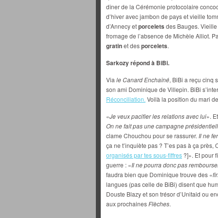
dîner de la Cérémonie protocolaire concoct
d’hiver avec jambon de pays et vieille to
d’Annecy et
porcelets
des Bauges. Vieille
fromage de l’absence de Michèle Alliot. P
gratin
et des
porcelets
.
Sarkozy répond à BiBi.
Via
le Canard Enchaîné
, BiBi a reçu cin
son ami Dominique de Villepin. BiBi s’interr
Réconciliation.
Voilà la position du mari de
«
Je veux pacifier les relations avec lui
». E
On ne fait pas une campagne présidentiell
clame Chouchou pour se rassurer.
Il ne fe
ça ne t’inquiète pas ? T’es pas à ça près
organisés par tes sous-fiffres
?]». Et pour fi
guerre : «
Il ne pourra donc pas rembourse
faudra bien que Dominique trouve des «
f
langues (pas celle de BiBi) disent que hu
Douste Blazy et son trésor d’Unitaid ou 
aux prochaines
Flèches
.