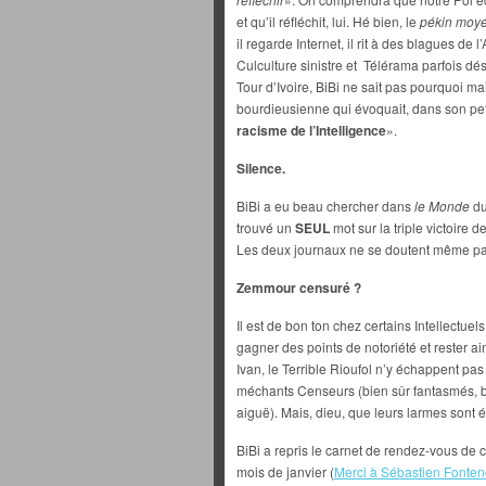
et qu’il réfléchit, lui. Hé bien, le
pékin moy
il regarde Internet, il rit à des blagues de
Culculture sinistre et Télérama parfois dés
Tour d’Ivoire, BiBi ne sait pas pourquoi mai
bourdieusienne qui évoquait, dans son peti
racisme de l’Intelligence
».
Silence.
BiBi a eu beau chercher dans
le Monde
du
trouvé un
SEUL
mot sur la triple victoire
Les deux journaux ne se doutent même pas 
Zemmour censuré ?
Il est de bon ton chez certains Intellectuel
gagner des points de notoriété et rester a
Ivan, le Terrible Rioufol n’y échappent pas
méchants Censeurs (bien sûr fantasmés, b
aiguë). Mais, dieu, que leurs larmes sont
BiBi a repris le carnet de rendez-vous de
mois de janvier (
Merci à Sébastien Fontene