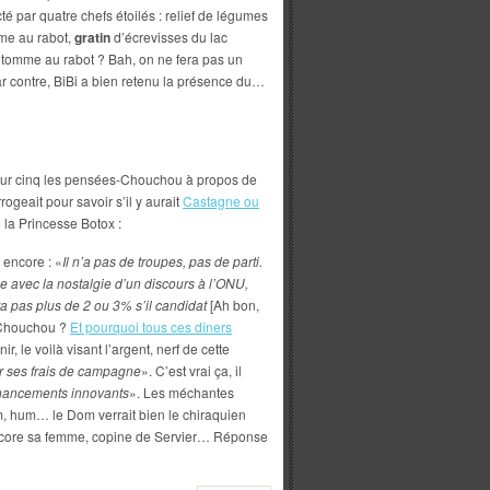
é par quatre chefs étoilés : relief de légumes
mme au rabot,
gratin
d’écrevisses du lac
 tomme au rabot ? Bah, on ne fera pas un
ar contre, BiBi a bien retenu la présence du…
q sur cinq les pensées-Chouchou à propos de
ogeait pour savoir s’il y aurait
Castagne ou
 la Princesse Botox :
t encore : «
Il n’a pas de troupes, pas de parti.
e avec la nostalgie d’un discours à l’ONU,
ra pas plus de 2 ou 3% s’il candidat
[Ah bon,
, Chouchou ?
Et pourquoi tous ces dîners
nir, le voilà visant l’argent, nerf de cette
r ses frais de campagne
». C’est vrai ça, il
inancements innovants
». Les méchantes
m, hum… le Dom verrait bien le chiraquien
encore sa femme, copine de Servier… Réponse