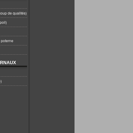
coup de qualités)
poil)
t poterne
URNAUX
e)