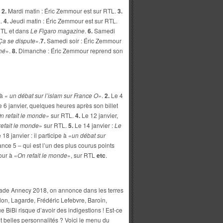
2.
Mardi matin : Éric Zemmour est sur RTL.
3.
L.
4.
Jeudi matin : Éric Zemmour est sur RTL.
RTL et dans
Le Figaro magazine
.
6.
Samedi
Ça se dispute
».
7.
Samedi soir : Éric Zemmour
hé
».
8.
Dimanche : Éric Zemmour reprend son
 à
« un débat sur l’islam sur France O»
.
2.
Le 4
e 6 janvier, quelques heures après son billet
n refait le monde
»
sur RTL.
4.
Le 12 janvier,
refait le monde
» sur RTL.
5.
Le 14 janvier :
Le
 18 janvier : il participe à
«un débat sur
nce 5 – qui est l’un des plus courus points
our à «
On refait le monde
», sur RTL
etc
.
rade Annecy 2018, on annonce dans les terres
lon, Lagarde, Frédéric Lefebvre, Baroin,
 BiBi risque d’avoir des indigestions ! Est-ce
t belles personnalités ? Voici le menu du