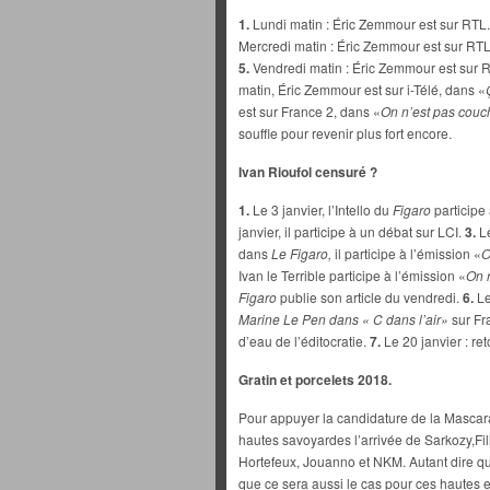
1.
Lundi matin : Éric Zemmour est sur RTL.
Mercredi matin : Éric Zemmour est sur RT
5.
Vendredi matin : Éric Zemmour est sur 
matin, Éric Zemmour est sur i-Télé, dans «
est sur France 2, dans «
On n’est pas couc
souffle pour revenir plus fort encore.
Ivan Rioufol censuré ?
1.
Le 3 janvier, l’Intello du
Figaro
participe
janvier, il participe à un débat sur LCI.
3.
L
dans
Le Figaro,
il participe à l’émission «
O
Ivan le Terrible participe à l’émission «
On 
Figaro
publie son article du vendredi.
6.
Le
Marine Le Pen dans « C dans l’air»
sur Fra
d’eau de l’éditocratie.
7.
Le 20 janvier : ret
Gratin et porcelets 2018.
Pour appuyer la candidature de la Masca
hautes savoyardes l’arrivée de Sarkozy,Fil
Hortefeux, Jouanno et NKM. Autant dire que
que ce sera aussi le cas pour ces hautes e