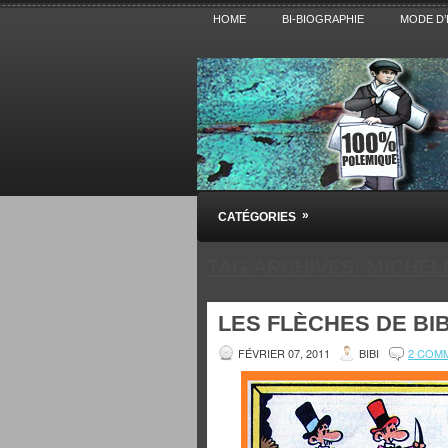
HOME
BI-BIOGRAPHIE
MODE D’
Pensez BiBi
»
CATÉGORIES
Blog polémique sur l'Actualité, la Cultur
TAG ARCHIVES:
MICHÈL
LES FLÈCHES DE BIB
FÉVRIER 07, 2011
BIBI
2 COM