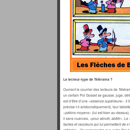
Le lecteur-type de Télérama ?
Ouvrant le courrier des lecteurs de
Téléra
un certain Pol Gosset se gausse, juge, dél
est d’être d’une «
essence supérieure
». Il
précise t-il aristocratiquement), leur table
«
pékins moyens
» (lui est bien au-dessus).
il sans nuances, «
pour abrutir, abêtir
». Le 
faciles et racoleurs qui lui permettent de s’
réfléchir
». On comprendra que notre Pol é