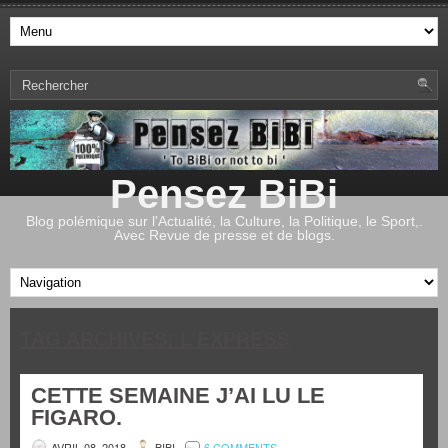
Pensez BiBi
Blog polémique sur l'Actualité, la Culture, la Politique, le Sport,.
Avec Revue de presse et de blogs.
TAG ARCHIVES:
L’EXPRESS
CETTE SEMAINE J’AI LU LE
FIGARO.
AVRIL 08, 2018
BIBI
6 COMMENTS