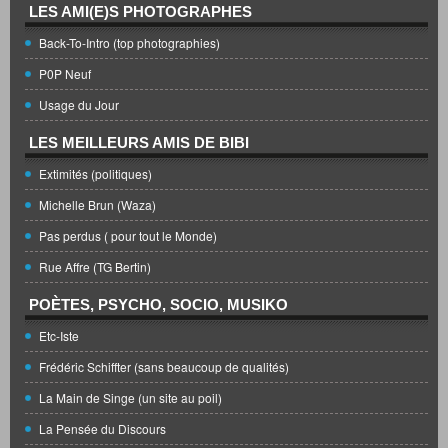
LES AMI(E)S PHOTOGRAPHES
Back-To-Intro (top photographies)
P0P Neuf
Usage du Jour
LES MEILLEURS AMIS DE BIBI
Extimités (politiques)
Michelle Brun (Waza)
Pas perdus ( pour tout le Monde)
Rue Affre (TG Bertin)
POÈTES, PSYCHO, SOCIO, MUSIKO
Etc-Iste
Frédéric Schiffter (sans beaucoup de qualités)
La Main de Singe (un site au poil)
La Pensée du Discours