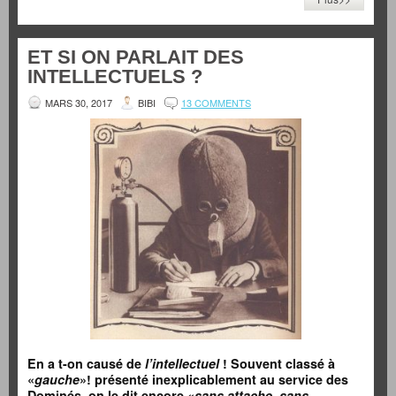
ET SI ON PARLAIT DES
INTELLECTUELS ?
MARS 30, 2017
BIBI
13 COMMENTS
En a t-on causé de
l’intellectuel
! Souvent classé à
«
gauche
»! présenté inexplicablement au service des
Dominés, on le dit encore
«
sans attache, sans