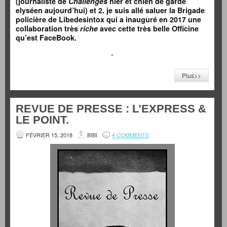
(journaliste de
Challenges
hier et chien de garde
elyséen aujourd’hui) et 2. je suis allé saluer la Brigade
policière de Libedesintox qui a inauguré en 2017 une
collaboration très
riche
avec cette très belle Officine
qu’est FaceBook.
*
Plus>>
REVUE DE PRESSE : L’EXPRESS &
LE POINT.
FÉVRIER 15, 2018
BIBI
4 COMMENTS