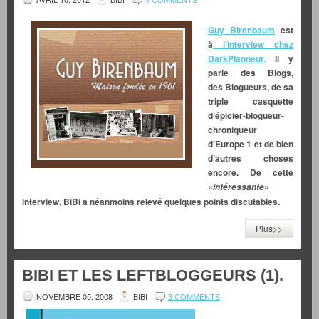
Guy Birenbaum
est
à
l’interview chez
DarkPlanneur.
Il y
parle des Blogs,
des Blogueurs, de sa
triple casquette
d’épicier-blogueur-
chroniqueur
d’Europe 1 et de bien
d’autres choses
encore. De cette
«
»
intéressante
interview, BiBi a néanmoins relevé quelques points discutables.
Plus>>
BIBI ET LES LEFTBLOGGEURS (1).
NOVEMBRE 05, 2008
BIBI
3 COMMENTS