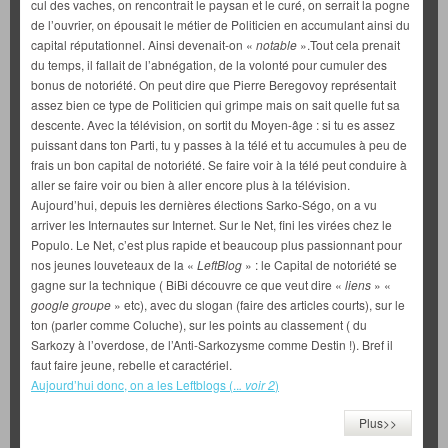
cul des vaches, on rencontrait le paysan et le curé, on serrait la pogne
de l’ouvrier, on épousait le métier de Politicien en accumulant ainsi du
capital réputationnel. Ainsi devenait-on «
notable
».Tout cela prenait
du temps, il fallait de l’abnégation, de la volonté pour cumuler des
bonus de notoriété. On peut dire que Pierre Beregovoy représentait
assez bien ce type de Politicien qui grimpe mais on sait quelle fut sa
descente. Avec la télévision, on sortit du Moyen-âge : si tu es assez
puissant dans ton Parti, tu y passes à la télé et tu accumules à peu de
frais un bon capital de notoriété. Se faire voir à la télé peut conduire à
aller se faire voir ou bien à aller encore plus à la télévision.
Aujourd’hui, depuis les dernières élections Sarko-Ségo, on a vu
arriver les Internautes sur Internet. Sur le Net, fini les virées chez le
Populo. Le Net, c’est plus rapide et beaucoup plus passionnant pour
nos jeunes louveteaux de la «
LeftBlog
» : le Capital de notoriété se
gagne sur la technique ( BiBi découvre ce que veut dire «
liens
» «
google groupe
» etc), avec du slogan (faire des articles courts), sur le
ton (parler comme Coluche), sur les points au classement ( du
Sarkozy à l’overdose, de l’Anti-Sarkozysme comme Destin !). Bref il
faut faire jeune, rebelle et caractériel.
Aujourd’hui donc, on a les Leftblogs (..
. voir 2
)
Plus>>