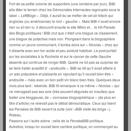
Fort de sa petite colonie de supporters (une centaine par jour), BiBi
alla tâter le terrain chez les Démocrates Internautes regroupés sous le
label «
LeftBlogs
». Déjà, il aurait du se méfier de cet air kitsch qui
anglicise (ou américanise) le mot « gauche ». Mais BiBi n’avait encore
rien vu et rien lu. Il découvrit ensuite le site Wikio et… le Hit-Parade
des Blogs politiques ! BiBi crut que c’était une blague ce classement,
une blague de potaches mais non. Plongeant dans la blogosphère
comme un jeune communiant, il tomba alors sur « Nicolas » chez qui
il disserta avec son ton acide et peu acidulé habituel. Le
post
portait
sur les socialistes à la Rochelle et sur le cancer de cette Gauche
absente qui continue de ronger BiBi. Quelle ne fut pas sa surprise de
se faire traiter aussitôt d’ «
andouille
». BiBi se dit qu’il avait affaire à
un ado prépubère et plaisanta en rajoutant qu’il voulait bien être «
andouille
» mais avec un bon petit vin blanc bien frais. Quelques deux
mois plus tard : rebelote. BiBi fit remarquer à ce même « Nicolas » qui
ne ménageait pas ses avis (très souvent déguisés en insultes) que
traiter une bloggeuse, de « connasse blogosphérique » (de plus en
titre d’article) ne relevait pas le débat démocratique. Ceux qui lisent
les Pensées de BiBi savent la suite (voir «
BiBi visite les blogs
»).
Rideau.
Passons sur l’autre scène : celle de la
PenséeBiBi
politique.
Autrefois, lorsqu’on voulait faire carrière politique, on commençait au