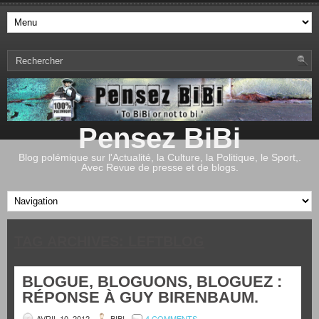
Pensez BiBi
Blog polémique sur l'Actualité, la Culture, la Politique, le Sport,.
Avec Revue de presse et de blogs.
TAG ARCHIVES:
LEFTBLOG
BLOGUE, BLOGUONS, BLOGUEZ :
RÉPONSE À GUY BIRENBAUM.
AVRIL 10, 2012
BIBI
4 COMMENTS