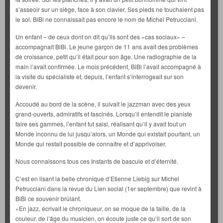
s’asseoir sur un siège, face à son clavier. Ses pieds ne touchaient pas
le sol. BiBi ne connaissait pas encore le nom de Michel Petrucciani.
Un enfant – de ceux dont on dit qu’ils sont des «cas sociaux» –
accompagnait BiBi. Le jeune garçon de 11 ans avait des problèmes
de croissance, petit qu’il était pour son âge. Une radiographie de la
main l’avait confirmée. Le mois précédent, BiBi l’avait accompagné à
la visite du spécialiste et, depuis, l’enfant s’interrogeait sur son
devenir.
Accoudé au bord de la scène, il suivait le jazzman avec des yeux
grand-ouverts, admiratifs et fascinés. Lorsqu’il entendit le pianiste
faire ses gammes, l’enfant fut saisi, réalisant qu’il y avait tout un
Monde inconnu de lui jusqu’alors, un Monde qui existait pourtant, un
Monde qui restait possible de connaître et d’apprivoiser.
Nous connaissons tous ces Instants de bascule et d’éternité.
C’est en lisant la belle chronique d’Etienne Liebig sur Michel
Petrucciani dans la revue du Lien social (1er septembre) que revint à
BiBi ce souvenir brûlant.
«En jazz, écrivait le chroniqueur, on se moque de la taille, de la
couleur, de l’âge du musicien, on écoute juste ce qu’il sort de son