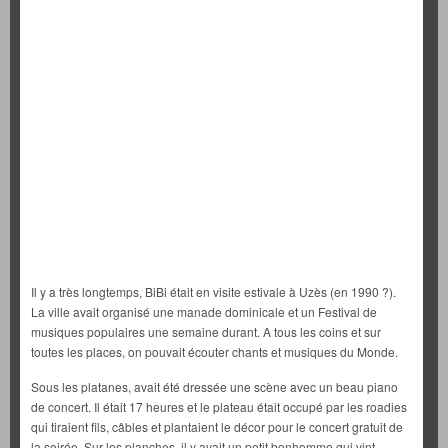
Il y a très longtemps, BiBi était en visite estivale à Uzès (en 1990 ?).
La ville avait organisé une manade dominicale et un Festival de
musiques populaires une semaine durant. A tous les coins et sur
toutes les places, on pouvait écouter chants et musiques du Monde.
Sous les platanes, avait été dressée une scène avec un beau piano
de concert. Il était 17 heures et le plateau était occupé par les roadies
qui tiraient fils, câbles et plantaient le décor pour le concert gratuit de
la soirée. Sur les planches, il y avait un petit bonhomme qui vint