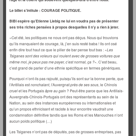
Le billet s’intitule : COURAGE POLITIQUE.
BiBi espère qu’Etienne Liebig ne lui en voudra pas de présenter
ses très riches pensées à propos desquelles il n’y a rien à jeter.
«Cet été, les politiques ne nous ont pas déçus. Nous qui trouvions
qu’ils manquaient de courage, là, j’en suis resté baba ! Ils ont osé
enfin dire tout haut ce que le pilier de bar pense tout bas : «
Les
Tsiganes sont des voleurs qui roulent avec de grosses voitures que
même moi, je peux pas me payer, c’est normal, ça ?
». C’est beau,
c’est grand de parler d’une ethnie spécifique en termes génériques.
Pourquoi n’ont-ils pas rajouté, puisqu’ils sont sur la bonne pente, que
l’Antillais est
nonchalant
, l’Auvergnat
près de ses sous
, le Chinois
cruel
et les Portugais
âpre au gain
? Peut-être parce que les Antillais-
Auvergnats-Chinois-Portugais ont des représentants au sein de la
Nation, au sein des instances européennes ou internationales et
qu’un propos ethnicisant et raciste à leur encontre vaudrait une
condamnation définitive tandis que les Roms et les Manouches n’ont
aucun poids politique (…)
Les Tsiganes n’ont pas de députés, pas de grosses entreprises, pas