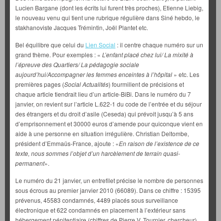
Lucien Bargane (dont les écrits lui furent très proches), Etienne Liebig,
le nouveau venu qui tient une rubrique régulière dans Siné hebdo, le
stakhanoviste Jacques Trémintin, Joël Plantet etc.
Bel équilibre que celui du
Lien Social
: il centre chaque numéro sur un
grand thème. Pour exemples : «
L’enfant placé chez lui/ La mixité à
l’épreuve des Quartiers/ La pédagogie sociale
aujourd’hui/Accompagner les femmes enceintes à l’hôpital
» etc. Les
premières pages (
Social Actualités
) fourmillent de précisions et
chaque article tiendrait lieu d’un article-BiBi. Dans le numéro du 7
janvier, on revient sur l’article L.622-1 du code de l’entrée et du séjour
des étrangers et du droit d’asile (Ceseda) qui prévoit jusqu’à 5 ans
d’emprisonnement et 30000 euros d’amende pour quiconque vient en
aide à une personne en situation irrégulière. Christian Deltombe,
président d’Emmaüs-France, ajoute : «
En raison de l’existence de ce
texte, nous sommes l’objet d’un harcèlement de terrain quasi-
permanent
».
Le numéro du 21 janvier, un entrefilet précise le nombre de personnes
sous écrous au premier janvier 2010 (66089). Dans ce chiffre : 15395
prévenus, 45583 condamnés, 4489 placés sous surveillance
électronique et 622 condamnés en placement à l’extérieur sans
hébergement pénitentiaire (chiffres de Pierre V. Tournier, chercheur).