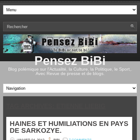
Pensez BiBi
Blog polémique sur l'Actualité, la Culture, la Politique, le Sport,.
Avec Revue de presse et de blogs.
TAG ARCHIVES:
ETIENNE LIEBIG
HAINES ET HUMILIATIONS EN PAYS
DE SARKOZYE.
JANVIER 04, 2012
BIBI
7 COMMENTS