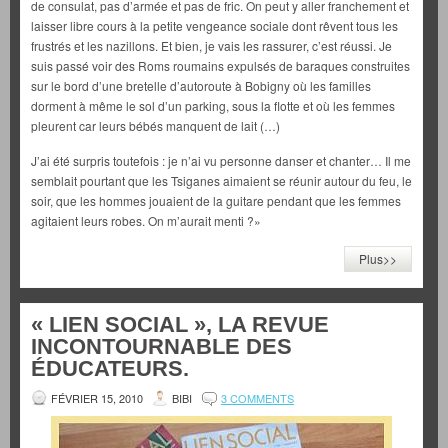
de consulat, pas d’armée et pas de fric. On peut y aller franchement et
laisser libre cours à la petite vengeance sociale dont rêvent tous les
frustrés et les nazillons. Et bien, je vais les rassurer, c’est réussi. Je
suis passé voir des Roms roumains expulsés de baraques construites
sur le bord d’une bretelle d’autoroute à Bobigny où les familles
dorment à même le sol d’un parking, sous la flotte et où les femmes
pleurent car leurs bébés manquent de lait (…)
J’ai été surpris toutefois : je n’ai vu personne danser et chanter… Il me
semblait pourtant que les Tsiganes aimaient se réunir autour du feu, le
soir, que les hommes jouaient de la guitare pendant que les femmes
agitaient leurs robes. On m’aurait menti ?»
Plus>>
« LIEN SOCIAL », LA REVUE
INCONTOURNABLE DES
ÉDUCATEURS.
FÉVRIER 15, 2010
BIBI
3 COMMENTS