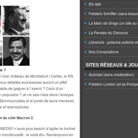
Etc-Iste
Frédéric Schiffter (sans beau
La Main de Singe (un site au 
La Pensée du Discours
Librelulle : potache potiche e
Nos Consolations
SITES RÉSEAUX & JO
de ?
Acrimed (sans modération)
n cher château de Montretout ! Certes, le RN
deux défaites successives auront un effet
Frédéric Lordon (et sa Pomp
pable de gagner à l’avenir ? Celui d’un
n populaire ? Je ne sais mais dans l’analyse,
s Zemmouroïdes et le poids de leurs menaces
e et islamophobe.
t du côté Macron 2.
u MEDEF n’aura plus besoin d’agiter le hochet
te monstruosité : le voilà élu. Remarquons en