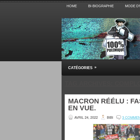
HOME
BI-BIOGRAPHIE
MODE D’
Pensez BiBi
»
CATÉGORIES
Blog polémique sur l'Actualité, la Cultur
TAG ARCHIVES:
COMPL
MACRON RÉÉLU : FA
EN VUE.
AVRIL 24, 2022
BIBI
3 COMME