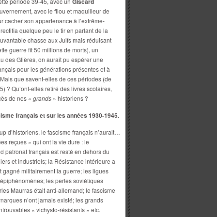
ette période 39-45, avec un
Giscard
vernement, avec le filou et maquilleur de
pour cacher son appartenance à l’extrême-
ctifia quelque peu le tir en parlant de la
pouvantable chasse aux Juifs mais réduisant
te guerre fit 50 millions de morts), un
u des Glières, on aurait pu espérer une
rançais pour les générations présentes et à
. Mais que savent-elles de ces périodes (de
) ? Qu’ont-elles retiré des livres scolaires,
cès de nos «
grands
» historiens ?
scisme français et sur les années 1930-1945.
 d’historiens, le fascisme français n’aurait…
s reçues » qui ont la vie dure : le
 patronat français est resté en dehors du
iers et industriels; la Résistance intérieure a
 gagné militairement la guerre; les ligues
s épiphénomènes; les pertes soviétiques
les Maurras était anti-allemand; le fascisme
ynarques n’ont jamais existé; les grands
trouvables « vichysto-résistants » etc.