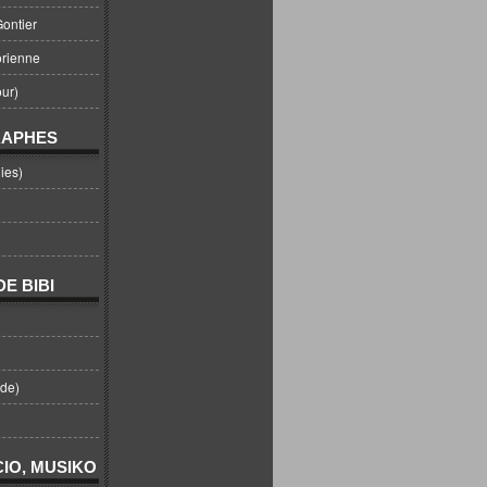
ontier
orienne
ur)
RAPHES
ies)
E BIBI
nde)
IO, MUSIKO