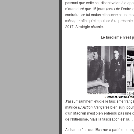
passant que cette soi-disant volonté d’a
n’aura duré que 15 jours (ceux de l’entre-d
contraire, ce fut motus et bouche cousue ca
ménager afin qu’elle puisse être présente
2017. Stratégie réussie.
Le fascisme n’est p
J’ai suffisamment étudié le fascisme franç
matrice (
L’ Action Française
bien sûr) pour
d’un
Macron
n’est bien entendu pas une 
de l’hitlérisme. Mais la fascisation est là…
A chaque fois que
Macron
a parlé du dange