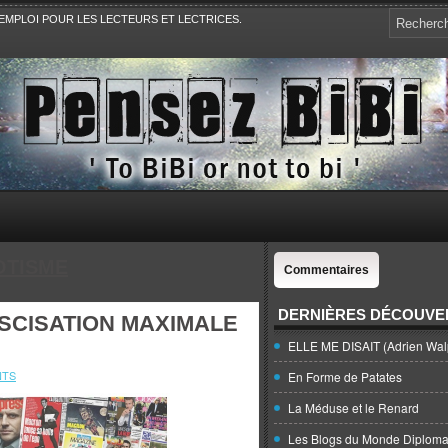
EMPLOI POUR LES LECTEURS ET LECTRICES.
e, la Politique, le Sport,. Avec Revue de presse et de blogs.
OTISME
Commentaires
DERNIÈRES DÉCOUVE
SCISATION MAXIMALE
ELLE ME DISAIT (Adrien Wal
NTS
En Forme de Patates
La Méduse et le Renard
Les Blogs du Monde Diploma