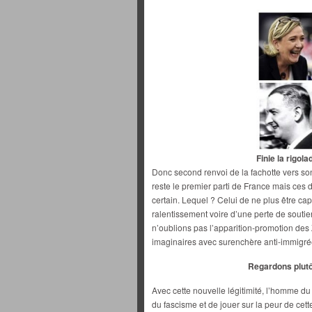
Finie la rigola
Donc second renvoi de la fachotte vers so
reste le premier parti de France mais ces 
certain. Lequel ? Celui de ne plus être ca
ralentissement voire d’une perte de soutie
n’oublions pas l’apparition-promotion de
imaginaires avec surenchère anti-immigré
Regardons plutô
Avec cette nouvelle légitimité, l’homme d
du fascisme et de jouer sur la peur de cet