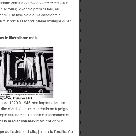
pparaître comme
bouclier contre le fascisme
eux-tours). Avant le premier tour, au
r MLP la fasciste était la candidate à
 à tout prix au second. Même stratégie qu’en
as le libéralisme mais..
ais de 1920 à 1945, son implantation, sa
 dire d’emblée que le libéralisme à poigne
copie
conforme
du fascisme mussolinien ou
et la fascisation maximale est en vue.
r de l’extrême-droite, j’ai tendu l’oreille. Ce