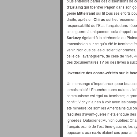
plus entendre parler des dissensions de c
d’Estaing
qui fit entrer
Papon
dans son gou
génie
Mitterrand
qui fit tous ses efforts 
droite, après un
Chirac
qui heureusement re
responsabilité de l’Etat français dans l’é
cette guerre à uniquement cela (rappel : cet
Sarkozy
rigolard à la cérémonie du Platea
transmission sur ce qu’a été le fascisme f
venir. Non que celles-ci soient ignorantes
celle de l’avant-guerre, de celle de 1940-45
des documentaires TV ou des livres à suc
Inventaire des contre-vérités sur le fa
Un mensonge d’importance : pour beaucoup
jamais existé ! Enumérons ces autres « idée
communisme est égal au fascisme; le grand
conflit; Vichy n’a rien à voir avec les banqu
été mineure; ce sont les Américains qui ont
fascistes d’avant-guerre n’étaient que de
ignorées; Daladier et Munich oubliés; Char
français est né de l’extrême-gauche; les s
opposants aux nazis étaient ces pourtant in