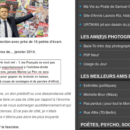
Ma Vie au Poste de Samuel G
Site d'Annie Lacroix-Riz, hist
URTIKAN (et son dessin du jo
LES AMI(E)S PHOTOG
ection avec près de 16 points d’écart.
Back-To-Intro (top photograph
res de… janvier 2014.
P0P Neuf
Usage du Jour
LES MEILLEURS AMIS D
Extimités (politiques)
ire, un don prédictif ou une descendance côté
Michelle Brun (Waza)
de faire un
pas de côté
par rapport à l’énorme
Pas perdus ( pour tout le Mo
nue de nous submerger quotidiennement et qui
iences. Et ce pas de côté, je n’étais
Rue Affre (TG Bertin)
s n’étions pas alors les plus bruyants.
POÈTES, PSYCHO, SOC
 la fasciste.