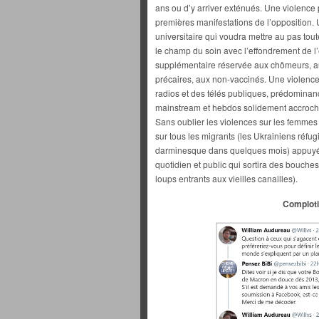
ans ou d’y arriver exténués. Une violence 
premières manifestations de l’opposition. U
universitaire qui voudra mettre au pas tou
le champ du soin avec l’effondrement de l’é
supplémentaire réservée aux chômeurs, aux
précaires, aux non-vaccinés. Une violence
radios et des télés publiques, prédominan
mainstream et hebdos solidement accroché
Sans oublier les violences sur les femmes (a
sur tous les migrants (les Ukrainiens réfug
darminesque dans quelques mois) appuyé 
quotidien et public qui sortira des bouch
loups entrants aux vieilles canailles).
Comploti