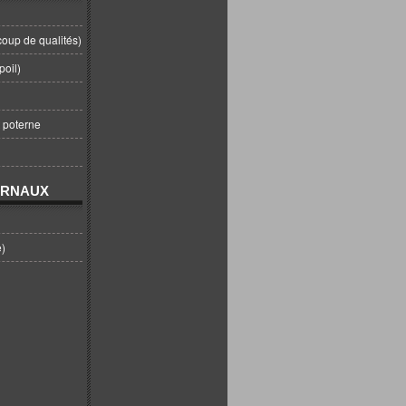
coup de qualités)
poil)
t poterne
URNAUX
e)