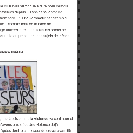
e du travail historique à faire pour démolir
 installées depuis 30 ans dans la tête de
ement servi un
Eric Zemmour
par exemple
s que – compte-tenu de la force de
ge universitaire – les futurs historiens ne
sionnelle en présentant des sujets de thèses
lence libérale.
gime fasciste mais
la violence
va continuer et
 n’avons pas idée. Une violence déjà
 âgées dont le choix sera de crever avant 65