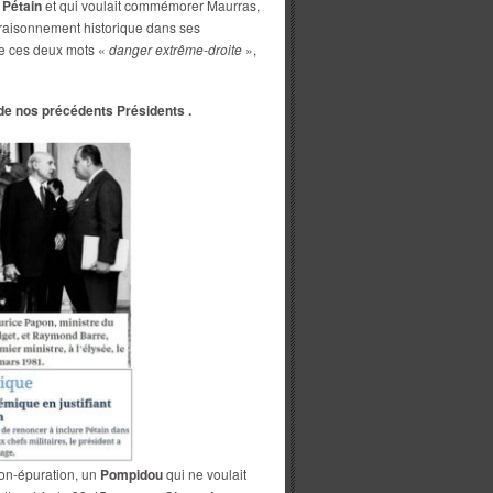
t
Pétain
et qui voulait commémorer Maurras,
e raisonnement historique dans ses
ire ces deux mots «
danger extrême-droite
»,
de nos précédents Présidents .
non-épuration, un
Pompidou
qui ne voulait