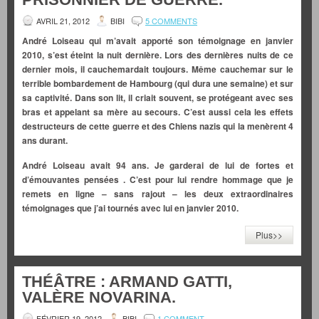
AVRIL 21, 2012
BIBI
5 COMMENTS
André Loiseau qui m’avait apporté son témoignage en janvier
2010, s’est éteint la nuit dernière. Lors des dernières nuits de ce
dernier mois, il cauchemardait toujours. Même cauchemar sur le
terrible bombardement de Hambourg (qui dura une semaine) et sur
sa captivité. Dans son lit, il criait souvent, se protégeant avec ses
bras et appelant sa mère au secours. C’est aussi cela les effets
destructeurs de cette guerre et des Chiens nazis qui la menèrent 4
ans durant.
André Loiseau avait 94 ans. Je garderai
de lui
de fortes et
d’émouvantes pensées . C’est pour lui rendre hommage que je
remets en ligne – sans rajout – les deux extraordinaires
témoignages que j’ai tournés avec lui en janvier 2010.
Plus>>
THÉÂTRE : ARMAND GATTI,
VALÈRE NOVARINA.
FÉVRIER 19, 2012
BIBI
1 COMMENT