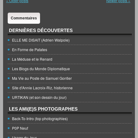
«
Older posts
Newer posts
»
Commentaires
DERNIÈRES DÉCOUVERTES
ELLE ME DISAIT (Adrien Walpole)
En Forme de Patates
La Méduse et le Renard
Les Blogs du Monde Diplomatique
Ma Vie au Poste de Samuel Gontier
Site d'Annie Lacroix-Riz, historienne
URTIKAN (et son dessin du jour)
LES AMI(E)S PHOTOGRAPHES
Back-To-Intro (top photographies)
P0P Neuf
Usage du Jour