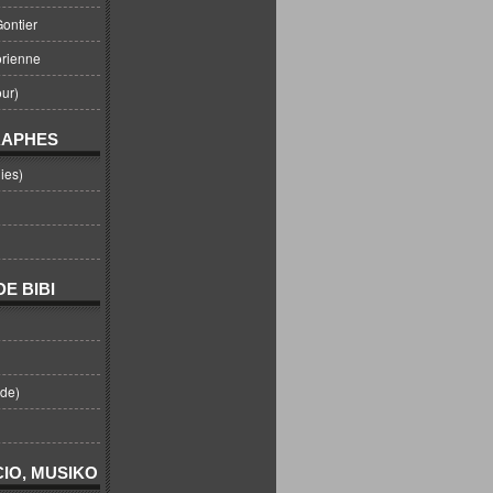
ontier
orienne
ur)
RAPHES
ies)
E BIBI
nde)
IO, MUSIKO