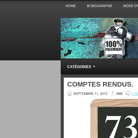
HOME
BI-BIOGRAPHIE
MODE D’
Pensez BiBi
»
CATÉGORIES
Blog polémique sur l'Actualité, la Cultur
COMPTES RENDUS.
SEPTEMBRE 11, 2012
BIBI
1 