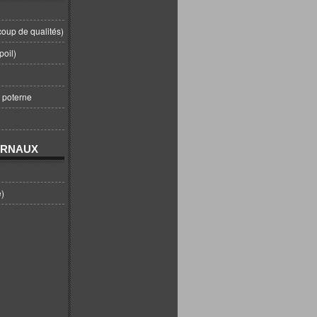
coup de qualités)
poil)
t poterne
URNAUX
e)