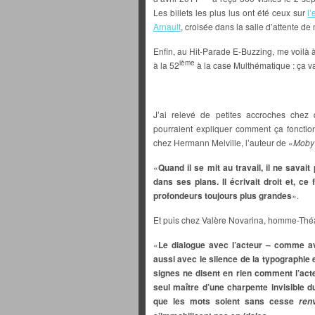
Les billets les plus lus ont été ceux sur
l
Arnault
, croisée dans la salle d’attente d
Enfin, au Hit-Parade E-Buzzing, me voilà
ième
à la 52
à la case Multhématique : ça va
J’ai relevé de petites accroches chez d
pourraient expliquer comment ça foncti
chez Hermann Melville, l’auteur de «
Moby
«
Quand il se mit au travail, il ne savait
dans ses plans. Il écrivait droit et, ce
profondeurs toujours plus grandes
».
Et puis chez Valère Novarina, homme-Théâ
«
Le dialogue avec l’acteur – comme av
aussi avec le silence de la typographie 
signes ne disent en rien comment l’acteur
seul maître d’une charpente invisible 
que les mots soient sans cesse
ren