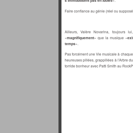
s’immobilisent pas en
».
idoles
Faire confiance au génie (réel ou supposé 
Ailleurs, Valère Novarina, toujours lu
«
magnifiquement
» que la musique «
exi
temps
».
Pas forcément une Vie musicale à chaque
heureuses pillées, grappillées à l’Arbre du 
torride bonheur avec Patti Smith au RockP