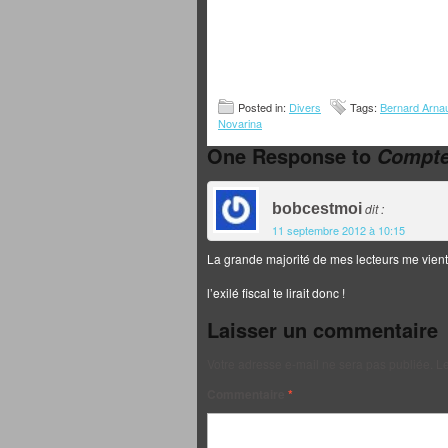
Posted in:
Divers
Tags:
Bernard Arnau
Novarina
One Response to
Compte
bobcestmoi
dit :
11 septembre 2012 à 10:15
La grande majorité de mes lecteurs me vien
l’exilé fiscal te lirait donc !
Laisser un commentaire
Votre adresse e-mail ne sera pas publiée.
Le
Commentaire
*