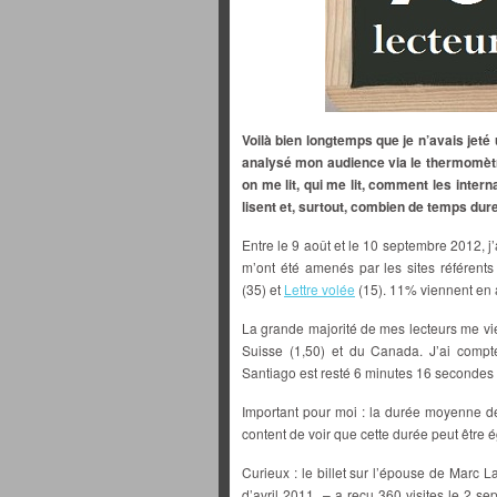
Voilà bien longtemps que je n’avais jeté
analysé mon audience via le thermomètr
on me lit, qui me lit, comment les intern
lisent et, surtout, combien de temps dure
Entre le 9 août et le 10 septembre 2012, j’
m’ont été amenés par les sites référents
(35) et
Lettre volée
(15). 11% viennent en a
La grande majorité de mes lecteurs me vi
Suisse (1,50) et du Canada. J’ai compt
Santiago est resté 6 minutes 16 secondes
Important pour moi : la durée moyenne de
content de voir que cette durée peut être é
Curieux : le billet sur l’épouse de Marc L
d’avril 2011 – a reçu 360 visites le 2 se