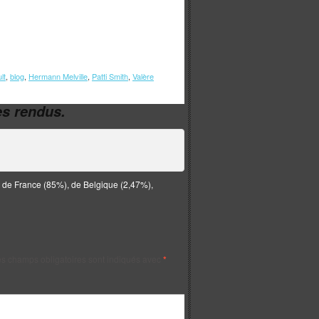
lt
,
blog
,
Hermann Melville
,
Patti Smith
,
Valère
s rendus.
t de France (85%), de Belgique (2,47%),
s champs obligatoires sont indiqués avec
*