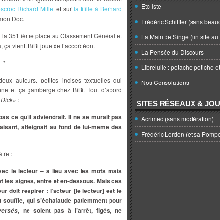
Etc-Iste
’escroc Richard Millet
et sur
la fifille à Bernard
e mon Doc.
Frédéric Schiffter (sans beau
 à la 351 ième place au Classement Général et
La Main de Singe (un site au 
, ça vient. BiBi joue de l’accordéon.
La Pensée du Discours
*
Librelulle : potache potiche e
eux auteurs, petites incises textuelles qui
Nos Consolations
onne et ça gamberge chez BiBi. Tout d’abord
 Dick
» :
SITES RÉSEAUX & JO
 pas ce qu’il adviendrait. Il ne se murait pas
Acrimed (sans modération)
 faisant, atteignait au fond de lui-même des
Frédéric Lordon (et sa Pomp
tre :
ec le lecteur – a lieu avec les mots mais
et les signes, entre et en-dessous. Mais ces
 doit respirer : l’acteur [le lecteur] est le
du souffle, qui s’échafaude patiemment pour
, ne soient pas à l’arrêt, figés, ne
versés