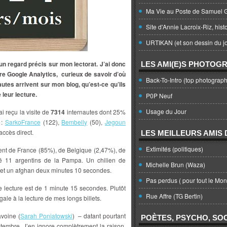
Ma Vie au Poste de Samuel G
Site d'Annie Lacroix-Riz, hist
URTIKAN (et son dessin du jo
 un regard précis sur mon lectorat. J’ai donc
LES AMI(E)S PHOTOG
e Google Analytics, curieux de savoir d’où
Back-To-Intro (top photograph
autes arrivent sur mon blog, qu’est-ce qu’ils
 leur lecture.
P0P Neuf
Usage du Jour
ai reçu la visite de
7314
internautes dont 25%
 :
SarkoFrance
(122),
Bembelly
(50),
Jegoun
ccès direct.
LES MEILLEURS AMIS D
Extimités (politiques)
ent de France (85%), de Belgique (2,47%), de
é 11 argentins de la Pampa. Un chilien de
Michelle Brun (Waza)
 et un afghan deux minutes 10 secondes.
Pas perdus ( pour tout le Mo
 lecture est de 1 minute 15 secondes. Plutôt
Rue Affre (TG Bertin)
gale à la lecture de mes longs billets.
avoine (
Sarah Poniatowski
) – datant pourtant
POÈTES, PSYCHO, SOC
ptembre. J’en ignore complètrement la raison.