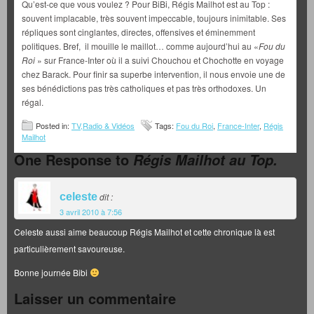
Qu’est-ce que vous voulez ? Pour BiBi, Régis Mailhot est au Top :
souvent implacable, très souvent impeccable, toujours inimitable. Ses
répliques sont cinglantes, directes, offensives et éminemment
politiques. Bref, il mouille le maillot… comme aujourd’hui au «
Fou du
Roi
» sur France-Inter où il a suivi Chouchou et Chochotte en voyage
chez Barack. Pour finir sa superbe intervention, il nous envoie une de
ses bénédictions pas très catholiques et pas très orthodoxes. Un
régal.
Posted in:
TV,Radio & Vidéos
Tags:
Fou du Roi
,
France-Inter
,
Régis
Mailhot
One Response to
Régis Mailhot au Top.
celeste
dit :
3 avril 2010 à 7:56
Celeste aussi aime beaucoup Régis Mailhot et cette chronique là est
particulièrement savoureuse.
Bonne journée Bibi
Laisser un commentaire