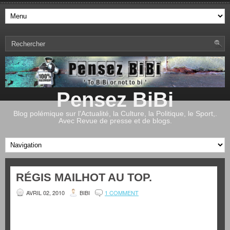
Pensez BiBi
Blog polémique sur l'Actualité, la Culture, la Politique, le Sport,.
Avec Revue de presse et de blogs.
RÉGIS MAILHOT AU TOP.
AVRIL 02, 2010
BIBI
1 COMMENT