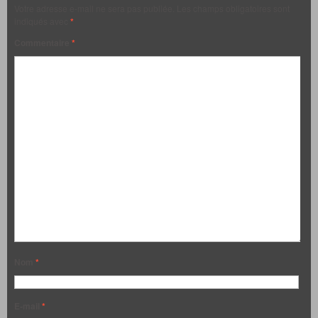
Votre adresse e-mail ne sera pas publiée.
Les champs obligatoires sont
indiqués avec
*
Commentaire
*
Nom
*
E-mail
*