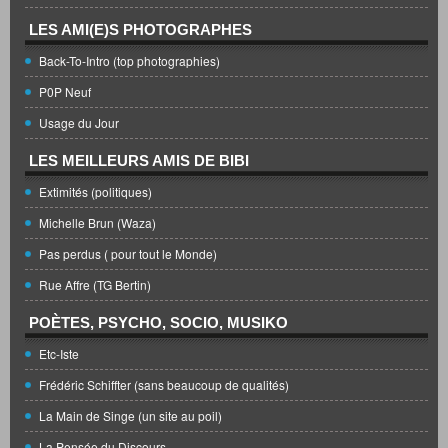
LES AMI(E)S PHOTOGRAPHES
Back-To-Intro (top photographies)
P0P Neuf
Usage du Jour
LES MEILLEURS AMIS DE BIBI
Extimités (politiques)
Michelle Brun (Waza)
Pas perdus ( pour tout le Monde)
Rue Affre (TG Bertin)
POÈTES, PSYCHO, SOCIO, MUSIKO
Etc-Iste
Frédéric Schiffter (sans beaucoup de qualités)
La Main de Singe (un site au poil)
La Pensée du Discours