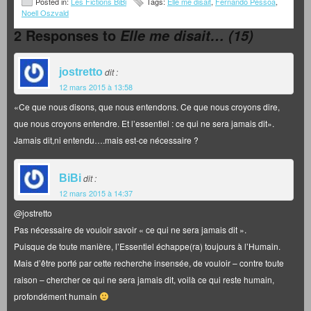
Posted in:
Les Fictions BiBi
Tags:
Elle me disait
,
Fernando Pessoa
,
Noell Oszvald
2 Responses to
Elle me disait… (15)
jostretto
dit :
12 mars 2015 à 13:58
«Ce que nous disons, que nous entendons. Ce que nous croyons dire,
que nous croyons entendre. Et l’essentiel : ce qui ne sera jamais dit».
Jamais dit,ni entendu….mais est-ce nécessaire ?
BiBi
dit :
12 mars 2015 à 14:37
@jostretto
Pas nécessaire de vouloir savoir « ce qui ne sera jamais dit ».
Puisque de toute manière, l’Essentiel échappe(ra) toujours à l’Humain.
Mais d’être porté par cette recherche insensée, de vouloir – contre toute
raison – chercher ce qui ne sera jamais dit, voilà ce qui reste humain,
profondément humain