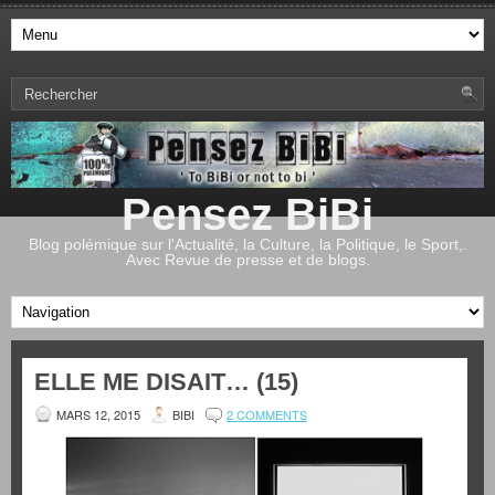
Pensez BiBi
Blog polémique sur l'Actualité, la Culture, la Politique, le Sport,.
Avec Revue de presse et de blogs.
ELLE ME DISAIT… (15)
MARS 12, 2015
BIBI
2 COMMENTS