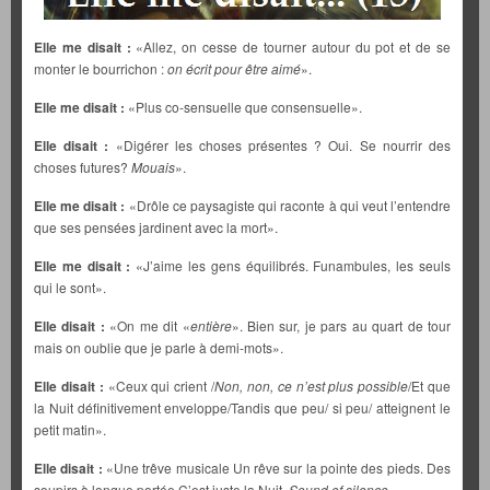
Elle me disait :
«Allez, on cesse de tourner autour du pot et de se
monter le bourrichon :
on écrit pour être aimé
».
Elle me disait :
«Plus co-sensuelle que consensuelle».
Elle disait :
«Digérer les choses présentes ? Oui. Se nourrir des
choses futures?
Mouais
».
Elle me disait :
«Drôle ce paysagiste qui raconte à qui veut l’entendre
que ses pensées jardinent avec la mort».
Elle me disait :
«J’aime les gens équilibrés. Funambules, les seuls
qui le sont».
Elle disait :
«On me dit «
entière
». Bien sur, je pars au quart de tour
mais on oublie que je parle à demi-mots».
Elle disait :
«Ceux qui crient /
Non, non, ce n’est plus possible
/Et que
la Nuit définitivement enveloppe/Tandis que peu/ si peu/ atteignent le
petit matin».
Elle disait :
«Une trêve musicale Un rêve sur la pointe des pieds. Des
soupirs à longue portée C’est juste la Nuit,
Sound of silence
».