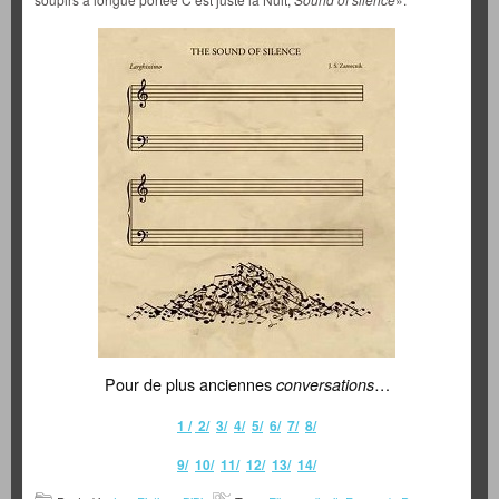
Pour de plus anciennes
…
conversations
1 /
2/
3/
4/
5/
6/
7/
8/
9/
10/
11/
12/
13/
14/