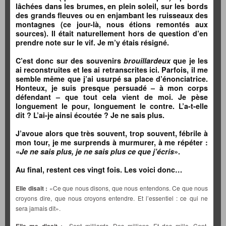
lâchées dans les brumes, en plein soleil, sur les bords
des grands fleuves ou en enjambant les ruisseaux des
montagnes (ce jour-là, nous étions remontés aux
sources).
Il était naturellement hors de question d’en
prendre note sur le vif. Je m’y étais résigné.
C’est donc sur des souvenirs
brouillardeux
que je les
ai reconstruites et les ai retranscrites ici. Parfois, il me
semble même que j’ai usurpé sa place d’énonciatrice.
Honteux, je suis presque persuadé – à mon corps
défendant – que tout cela vient de moi. Je pèse
longuement le pour, longuement le contre. L’a-t-elle
dit ? L’ai-je ainsi écoutée ? Je ne sais plus.
J’avoue alors que très souvent, trop souvent, fébrile à
mon tour, je me surprends à murmurer, à me répéter :
«
Je ne sais plus, je ne sais plus ce que j’écris
».
Au final, restent ces vingt fois. Les voici donc…
Elle disait :
«Ce que nous disons, que nous entendons. Ce que nous
croyons dire, que nous croyons entendre. Et l’essentiel : ce qui ne
sera jamais dit».
«Sept milliards. Des millions. Et des mille. Cent.