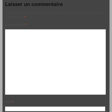
Laisser un commentaire
Votre adresse e-mail ne sera pas publiée.
Les champs obligatoires sont
indiqués avec
*
Commentaire
*
Nom
*