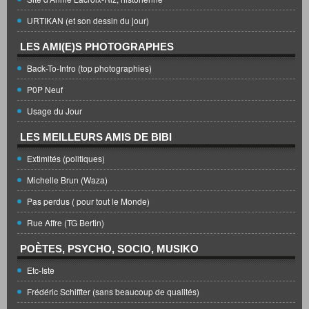
URTIKAN (et son dessin du jour)
LES AMI(E)S PHOTOGRAPHES
Back-To-Intro (top photographies)
P0P Neuf
Usage du Jour
LES MEILLEURS AMIS DE BIBI
Extimités (politiques)
Michelle Brun (Waza)
Pas perdus ( pour tout le Monde)
Rue Affre (TG Bertin)
POÈTES, PSYCHO, SOCIO, MUSIKO
Etc-Iste
Frédéric Schiffter (sans beaucoup de qualités)