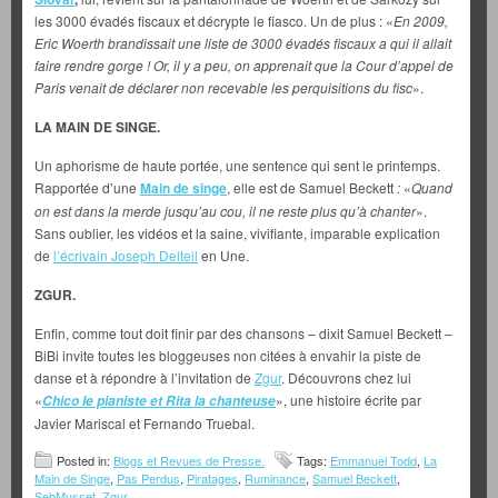
les 3000 évadés fiscaux et décrypte le fiasco. Un de plus : «
En 2009,
Eric Woerth brandissait une liste de 3000 évadés fiscaux a qui il allait
faire rendre gorge ! Or, il y a peu, on apprenait que la Cour d’appel de
Paris venait de déclarer non recevable les perquisitions du fisc
».
LA MAIN DE SINGE.
Un aphorisme de haute portée, une sentence qui sent le printemps.
Rapportée d’une
Main de singe
, elle est de Samuel Beckett
:
«
Quand
on est dans la merde jusqu’au cou, il ne reste plus qu’à chanter
».
Sans oublier, les vidéos et la saine, vivifiante, imparable explication
de
l’écrivain Joseph Delteil
en Une.
ZGUR.
Enfin, comme tout doit finir par des chansons – dixit Samuel Beckett –
BiBi invite toutes les bloggeuses non citées à envahir la piste de
danse et à répondre à l’invitation de
Zgur
. Découvrons chez lui
«
», une histoire écrite par
Chico le pianiste et Rita la chanteuse
Javier Mariscal et Fernando Truebal.
Posted in:
Blogs et Revues de Presse.
Tags:
Emmanuel Todd
,
La
Main de Singe
,
Pas Perdus
,
Piratages
,
Ruminance
,
Samuel Beckett
,
SebMusset
,
Zgur