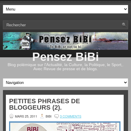
Pensez BiBi
Blog polémique sur l'Actualité, la Culture, la Politique, le Sport,.
Avec Revue de presse et de blogs.
PETITES PHRASES DE
BLOGGEURS (2).
MARS 25, 2011
BIBI
3 COMMENTS