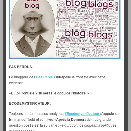
PAS PERDUS.
Le bloggeur des
Pas Perdus
interpelle le frontiste avec cette
évidence :
«
Et toi frontiste ? Tu seras le cocu de l’histoire !
»
ECODEMYSTIFICATEUR.
Toujours alerte dans ses analyses,
l’Ecodemystificateur
s’appuie sur
Emmanuel Todd et
son livre «
Après la Démocratie
». La grande
question posée est la suivante : «
Pourquoi nos dirigeants politiques
n’agissent pas ?
»