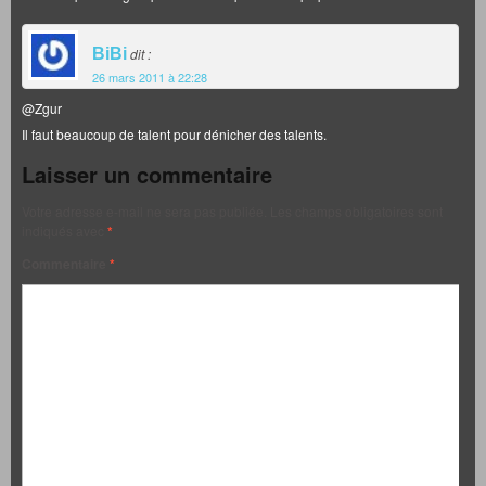
BiBi
dit :
26 mars 2011 à 22:28
@Zgur
Il faut beaucoup de talent pour dénicher des talents.
Laisser un commentaire
Votre adresse e-mail ne sera pas publiée.
Les champs obligatoires sont
indiqués avec
*
Commentaire
*