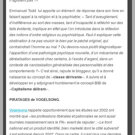
Emmanuel Todd lui apporte un élément de réponse dans son livre en
faisant appel à la religion et à la psychiatrie: «
Tant d’aveuglement,
d’indifférence au sort des masses, tant d’incapacité à réfléchir sur des
faits évidents, implique en effet que l’on introduise dans la réflexion
des notions d’ordre religieux ou psychiatrique. Faut-il expliquer cette
obstination à ne pas vouloir le bien par le péché originel, qui
contraindrait l’homme au mal ? Ou devons-nous plutôt diagnostiquer
l’apparition d’une pathologie psychique nouvelle, d’un mécanisme de
déréalisation associé chez certains, à l’excès d’argent, dans un
contexte de narcissisation généralisée des personnalités et des
comportements ?
» C’est ainsi, rajoute le bloggeur, qu’il a donné
naissance au concept de «
classe dérivante
». A suivre et à
développer en y adjoignant humblement le concept-BiBi de
«
Capitalisme délirant
».
PIRATAGES de VOGELSONG.
Vogelsong
rappelle opportunément que les études sur 2002 ont
montré que «
les professions libérales et patronales se sont aussi
tournées massivement vers le FN
» avant de rajouter : «
Le front
national est un produit identifié, bien marketé dont le côté subversif
s’est estompé depuis 2002. Dans ce cadre, il n’est plus une dernière