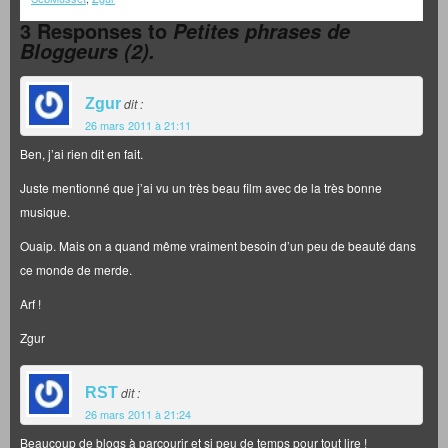
3 Responses to
Petites phrases de
Bloggeurs (2).
Zgur
dit :
26 mars 2011 à 21:11
Ben, j’ai rien dit en fait.
Juste mentionné que j’ai vu un très beau film avec de la très bonne
musique.
Ouaip. Mais on a quand même vraiment besoin d’un peu de beauté dans
ce monde de merde.
Arf !
Zgur
RST
dit :
26 mars 2011 à 21:24
Beaucoup de blogs à parcourir et si peu de temps pour tout lire !