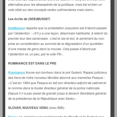
alternative pour les désespérés de la politique, mais bel et bien un
vote ciblé sur des concepts certes rudimentaires mais clairs
».
Les écrits de (SEB)MUSSET.
SebMusset
rappelle que la protestation populaire est d’abord passée
par l’abstention : «
S’il y a une leçon, désormais habituelle, à retenir du
premier tour des cantonales : c’est le ras-le-bol, le sentiment du non-
prise en considération au sommet de la dégradation d’un quotidien
d’une masse de gens dans la mouise. Cela passe d’abord par
l’abstention et, un peu, par le vote FN
».
RUMINANCE EST DANS LE PRE
Ruminance
trouve son bonheur dans le pré Guéant. Rappel judicieux
des liens de notre nouveau Ministre abonné aux mamelles Pasqua :
«
C’est en 1994 que Pasqua en fait son directeur-adjoint de cabinet et
le nomme dans la foulée directeur général de la police nationale.
Depuis il n’a pas cessé de grandir jusqu’à devenir Secrétaire général
de la présidence de la République avec Sarko
».
SLOVAR, NOUVEAU VENU
(chez BiBi).
Slovar
,
lui, revient sur la pantalonnade de Woerth et de Sarkozy sur