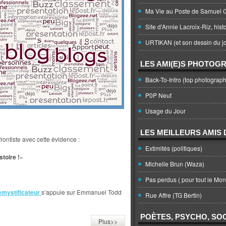
Ma Vie au Poste de Samuel G
Site d'Annie Lacroix-Riz, hist
URTIKAN (et son dessin du jo
LES AMI(E)S PHOTOG
Back-To-Intro (top photograph
P0P Neuf
Usage du Jour
LES MEILLEURS AMIS D
 frontiste avec cette évidence :
Extimités (politiques)
stoire !
»
Michelle Brun (Waza)
Pas perdus ( pour tout le Mo
emystificateur
s’appuie sur Emmanuel Todd
Rue Affre (TG Bertin)
POÈTES, PSYCHO, SOC
Plus>>