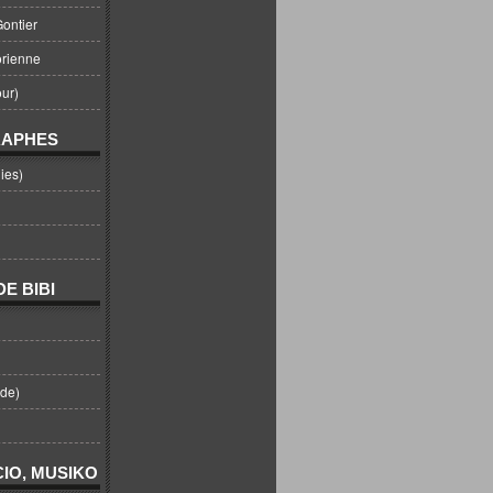
ontier
orienne
ur)
RAPHES
ies)
E BIBI
nde)
IO, MUSIKO