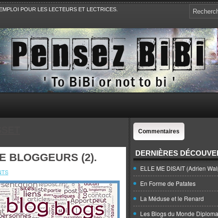
EMPLOI POUR LES LECTEURS ET LECTRICES.
e, la Politique, le Sport,. Avec Revue de presse et de blogs.
SSET
Commentaires
DERNIÈRES DÉCOUVE
E BLOGGEURS (2).
ELLE ME DISAIT (Adrien Wal
NTS
En Forme de Patates
La Méduse et le Renard
Les Blogs du Monde Diploma