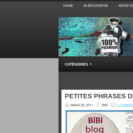
HOME
BI-BIOGRAPHIE
MODE D’
Pensez BiBi
»
CATÉGORIES
Blog polémique sur l'Actualité, la Cultur
TAG ARCHIVES:
SEBMU
PETITES PHRASES D
MARS 25, 2011
BIBI
3 COMME