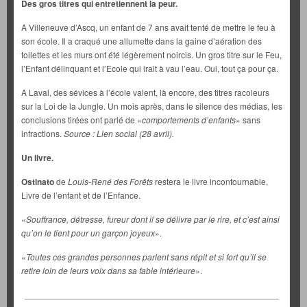
Des gros titres qui entretiennent la peur.
A Villeneuve d’Ascq, un enfant de 7 ans avait tenté de mettre le feu à
son école. Il a craqué une allumette dans la gaine d’aération des
toilettes et les murs ont été légèrement noircis. Un gros titre sur le Feu,
l’Enfant délinquant et l’Ecole qui irait à vau l’eau. Oui, tout ça pour ça.
A Laval, des sévices à l’école valent, là encore, des titres racoleurs
sur la Loi de la Jungle. Un mois après, dans le silence des médias, les
conclusions tirées ont parlé de «
comportements d’enfants
» sans
infractions.
Source : Lien social (28 avril).
Un livre.
Ostinato
de
Louis-René des Forêts
restera le livre incontournable.
Livre de l’enfant et de l’Enfance.
«
Souffrance, détresse, fureur dont il se délivre par le rire, et c’est ainsi
qu’on le tient pour un garçon joyeux
».
«
Toutes ces grandes personnes parlent sans répit et si fort qu’il se
retire loin de leurs voix dans sa fable intérieure
».
_____________________________________________________