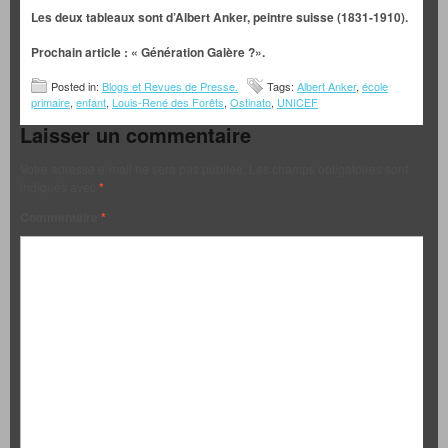
Les deux tableaux sont d’Albert Anker, peintre suisse (1831-1910).
Prochain article : «
Génération Galère ?».
Posted in:
Blogs et Revues de Presse.
Tags:
Albert Anker
,
école
primaire
,
enfant
,
Louis-René des Forêts
,
Ostinato
,
UNICEF
Laisser un commentaire
Votre adresse e-mail ne sera pas publiée.
Les champs obligatoires sont
indiqués avec
*
Commentaire
*