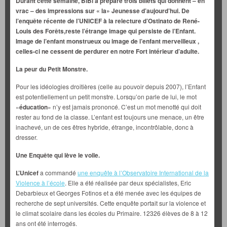
Durant cette semaine, BiBi a préparé trois billets qui donnent – en
vrac – des impressions sur « la» Jeunesse d’aujourd’hui. De
l’enquête récente de l’UNICEF à la relecture d’Ostinato de René-
Louis des Forêts,reste l’étrange image
qui persiste
de l’Enfant.
Image de l’enfant monstrueux ou image de l’enfant merveilleux ,
celles-ci ne cessent de perdurer en notre Fort intérieur d’adulte.
La peur du Petit Monstre.
Pour les idéologies droitières (celle au pouvoir depuis 2007), l’Enfant
est potentiellement un petit monstre. Lorsqu’on parle de lui, le mot
«
éducation
» n’y est jamais prononcé. C’est un mot menotté qui doit
rester au fond de la classe. L’enfant est toujours une menace, un être
inachevé, un de ces êtres hybride, étrange, incontrôlable, donc à
dresser.
Une Enquête qui lève le voile.
L’Unicef
a commandé
une enquête à l’Observatoire International de la
Violence à l’école
. Elle a été réalisée par deux spécialistes, Eric
Debarbieux et Georges Fotinos et a été menée avec les équipes de
recherche de sept universités. Cette enquête portait sur la violence et
le climat scolaire dans les écoles du Primaire. 12326 élèves de 8 à 12
ans ont été interrogés.