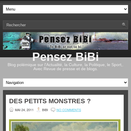
Pensez BiBi
Blog polémique sur l'Actualité, la Culture, la Politique, le Sport,.
Avec Revue de presse et de blogs.
DES PETITS MONSTRES ?
MAI 24, 2011
BIBI
NO COMMENTS