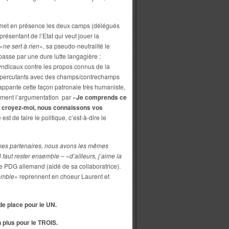
 met en présence les deux camps (délégués
présentant de l’Etat qui veut jouer la
 «
ne sert à rien
», sa pseudo-neutralité le
 passe par une dure lutte langagière :
yndicaux contre les propos connus de la
percutants avec des champs/contrechamps
appante cette façon patronale très humaniste,
ement l’argumentation par «
Je comprends ce
le, croyez-moi, nous connaissons vos
est de taire le politique, c’est-à-dire le
s partenaires, nous avons les mêmes
l faut rester ensemble
– «
d’ailleurs, j’aime la
 le PDG allemand (aidé de sa collaboratrice).
emble
» reprennent en choeur Laurent et
 de place pour le UN.
 plus pour le TROIS.