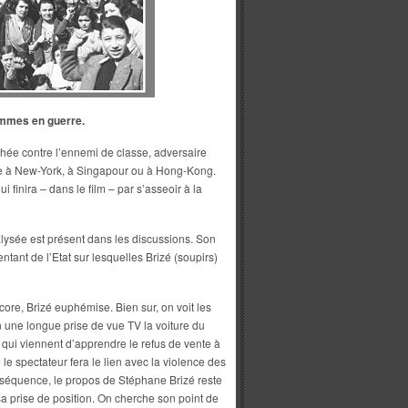
mmes en guerre.
chée contre l’ennemi de classe, adversaire
yage à New-York, à Singapour ou à Hong-Kong.
i finira – dans le film – par s’asseoir à la
Elysée est présent dans les discussions. Son
tant de l’Etat sur lesquelles Brizé (soupirs)
core, Brizé euphémise. Bien sur, on voit les
 une longue prise de vue TV la voiture du
qui viennent d’apprendre le refus de vente à
le spectateur fera le lien avec la violence des
e séquence, le propos de Stéphane Brizé reste
 prise de position. On cherche son point de