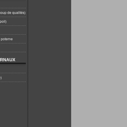
coup de qualités)
poil)
t poterne
URNAUX
e)