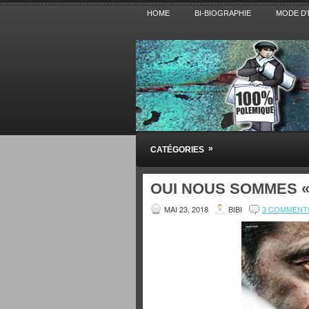
HOME
BI-BIOGRAPHIE
MODE D’
Pensez BiBi
»
CATÉGORIES
Blog polémique sur l'Actualité, la Cultur
OUI NOUS SOMMES «
MAI 23, 2018
BIBI
3 COMMENT