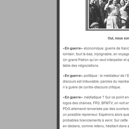
Oui, nous so
«En guerre»
économique
, guerre de tran
lointain, tout là-bas, injoignable, en vo
Un grand Patron qu’on veut interpeller et qu
table des négociations.
«En guerre»
politique
: le médiateur de l’
discours est imbuvable, paroles du représen
n’a guère de contre-discours critique.
«En guerre»
médiatique
? Sur ce point en
logos des chaines, FR3, BFMTV, on voit en
PDG allemand renversée par des ouvriers 
un possible repreneur. Espérons alors que 
probables licenciements à venir. Sur cett
en-dedans, comme retenu, hésitant dans sa