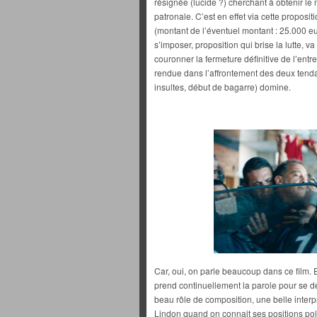
résignée (lucide ?) cherchant à obtenir le
patronale. C’est en effet via cette propo
(montant de l’éventuel montant : 25.000 eur
s’imposer, proposition qui brise la lutte, va
couronner la fermeture définitive de l’ent
rendue dans l’affrontement des deux tendan
insultes, début de bagarre) domine.
Car, oui, on parle beaucoup dans ce film. 
prend continuellement la parole pour se d
beau rôle de composition, une belle interp
Lindon quand on connait ses positions poli