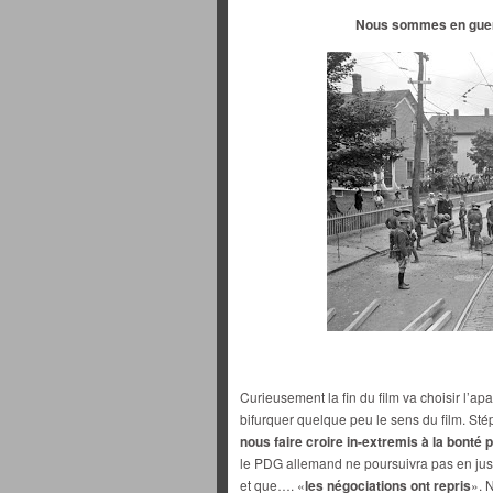
Nous sommes en guerre
Curieusement la fin du film va choisir l’a
bifurquer quelque peu le sens du film. Sté
nous faire croire in-extremis à la bonté 
le PDG allemand ne poursuivra pas en just
et que…. «
les négociations ont repris
». 