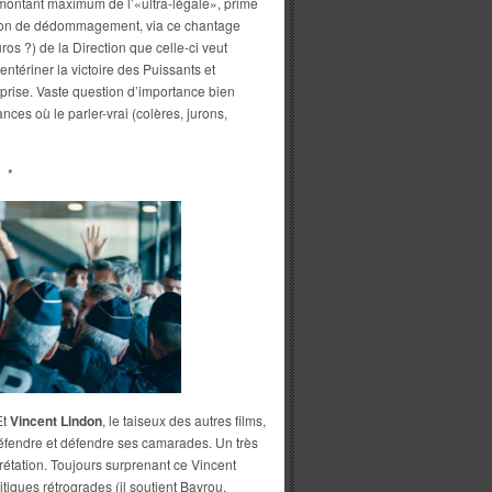
 montant maximum de l’«ultra-légale», prime
sition de dédommagement, via ce chantage
os ?) de la Direction que celle-ci veut
 entériner la victoire des Puissants et
reprise. Vaste question d’importance bien
ces où le parler-vrai (colères, jurons,
*
Et
Vincent Lindon
, le taiseux des autres films,
éfendre et défendre ses camarades. Un très
rétation. Toujours surprenant ce Vincent
tiques rétrogrades (il soutient Bayrou,