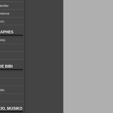
ontier
orienne
ur)
RAPHES
ies)
E BIBI
nde)
IO, MUSIKO