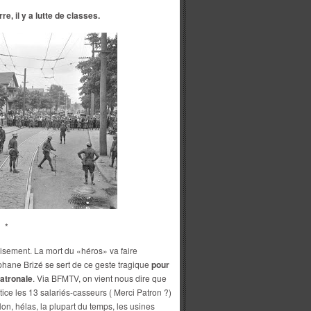
, il y a lutte de classes.
*
paisement. La mort du «héros» va faire
phane Brizé se sert de ce geste tragique
pour
patronale
. Via BFMTV, on vient nous dire que
ice les 13 salariés-casseurs ( Merci Patron ?)
Non, hélas, la plupart du temps, les usines