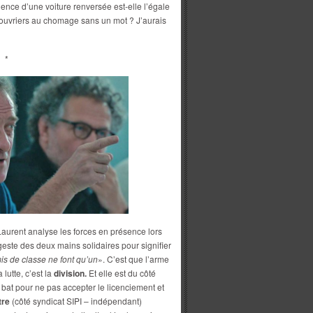
lence d’une voiture renversée est-elle l’égale
 ouvriers au chomage sans un mot ? J’aurais
*
Laurent analyse les forces en présence lors
 geste des deux mains solidaires pour signifier
is de classe ne font qu’un
». C’est que l’arme
lutte, c’est la
division.
Et elle est du côté
 bat pour ne pas accepter le licenciement et
tre
(côté syndicat SIPI – indépendant)