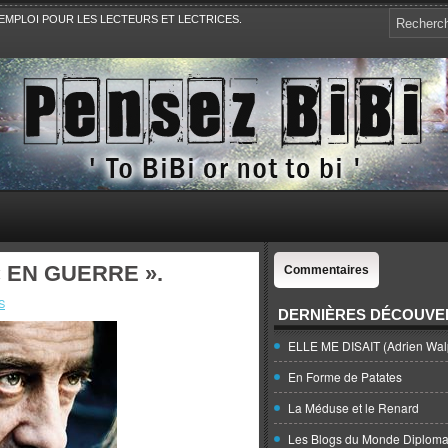
EMPLOI POUR LES LECTEURS ET LECTRICES.
e, la Politique, le Sport,. Avec Revue de presse et de blogs.
 EN GUERRE ».
Commentaires
S
DERNIÈRES DÉCOUVE
ELLE ME DISAIT (Adrien Wal
En Forme de Patates
La Méduse et le Renard
Les Blogs du Monde Diploma