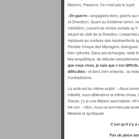
Macron). Passons. Ce n’est pas le sujet.
«
En guerre
»
langagière
donc, guerre qui
vs Direction). Quant au troisième larron, re
médiation, Laurent se rendra compte qu’il
situant du côté de la Direction. L’essentiel
répliques au cordeau des représentants s
Pensée Unique des Managers, dialogues 
bien rythmés. Dans ses échanges, reste fr
très empathique, de débuter sempiternell
que vous vivez, je sais que c’est diffici
difficultés
» et dont, bien entendu, la visée 
Contradictoire.
La suite est du même acabit : «
Nous somme
intérêts, nous défendons la même chose, i
France, j’y ai une Maison secondaire
» dit
Hé non : «
Non, nous ne sommes pas ens
Mélanie la syndiquée.
C’est qu’il n’y a
Pas de place non