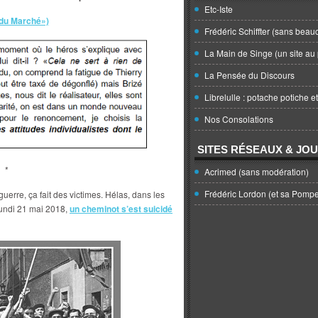
Etc-Iste
 du Marché»)
Frédéric Schiffter (sans beau
La Main de Singe (un site au 
La Pensée du Discours
Librelulle : potache potiche e
Nos Consolations
SITES RÉSEAUX & JO
*
Acrimed (sans modération)
Frédéric Lordon (et sa Pomp
guerre, ça fait des victimes. Hélas, dans les
lundi 21 mai 2018,
un cheminot s’est suicidé