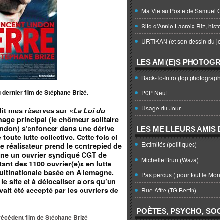
Ma Vie au Poste de Samuel G
Site d'Annie Lacroix-Riz, hist
URTIKAN (et son dessin du jo
LES AMI(E)S PHOTOG
Back-To-Intro (top photograph
du dernier film de Stéphane Brizé.
P0P Neuf
Usage du Jour
 dit mes réserves sur «
La Loi du
nage principal (le chômeur solitaire
Lindon) s’enfoncer dans une dérive
LES MEILLEURS AMIS D
e toute lutte collective. Cette fois-ci
Extimités (politiques)
), le réalisateur prend le contrepied de
ène un ouvrier syndiqué CGT de
Michelle Brun (Waza)
tant des 1100 ouvrier(e)s en lutte
ltinationale basée en Allemagne.
Pas perdus ( pour tout le Mo
le site et à délocaliser alors qu’un
vait été accepté par les ouvriers de
Rue Affre (TG Bertin)
POÈTES, PSYCHO, SOC
 précédent film de Stéphane Brizé