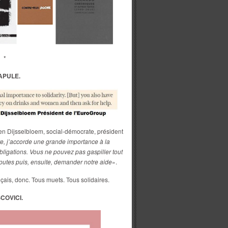
*
APULE.
en Dijsselbloem, social-démocrate, président
, j’accorde une grande importance à la
bligations. Vous ne pouvez pas gaspiller tout
x putes puis, ensuite, demander notre aide
».
çais, donc. Tous muets. Tous solidaires.
COVICI.