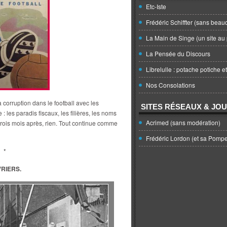
Etc-Iste
Frédéric Schiffter (sans beau
La Main de Singe (un site au 
La Pensée du Discours
Librelulle : potache potiche e
Nos Consolations
 corruption dans le football avec les
SITES RÉSEAUX & JO
e : les paradis fiscaux, les filières, les noms
Acrimed (sans modération)
trois mois après, rien. Tout continue comme
Frédéric Lordon (et sa Pomp
*
RIERS.