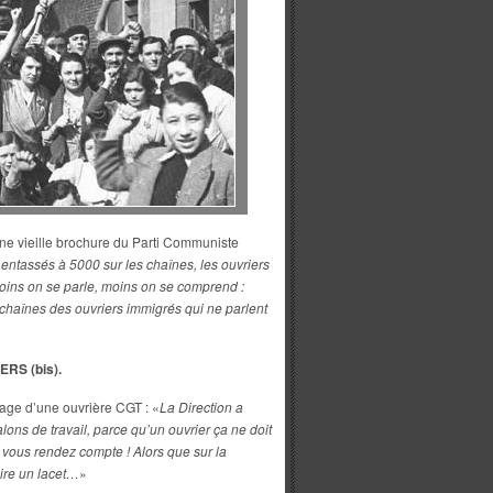
une vieille brochure du Parti Communiste
entassés à 5000 sur les chaînes, les ouvriers
Moins on se parle, moins on se comprend :
s chaînes des ouvriers immigrés qui ne parlent
RS (bis).
age d’une ouvrière CGT : «
La Direction a
ons de travail, parce qu’un ouvrier ça ne doit
 vous rendez compte ! Alors que sur la
ire un lacet…
»