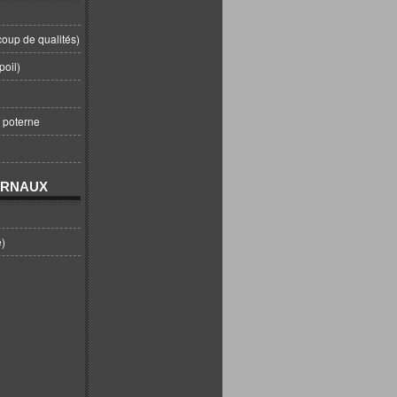
coup de qualités)
poil)
t poterne
URNAUX
e)