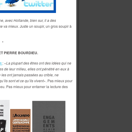
 avec Hollande, bien sur, il a des
ce va mieux.
Juste un soupir, un gros soupir à
*
ET PIERRE BOURDIEU.
et
: «
La plupart des êtres ont des idées qui ne
es de leur milieu, elles ont pénétré en eux à
ne les ont jamais passées au crible, ne
ils sont et ce qu’ils vivent
». Pas mieux pour
eu. Pas mieux pour entamer la lecture des