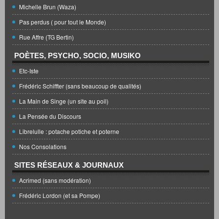
Michelle Brun (Waza)
Pas perdus ( pour tout le Monde)
Rue Affre (TG Bertin)
POÈTES, PSYCHO, SOCIO, MUSIKO
Etc-Iste
Frédéric Schiffter (sans beaucoup de qualités)
La Main de Singe (un site au poil)
La Pensée du Discours
Librelulle : potache potiche et poterne
Nos Consolations
SITES RÉSEAUX & JOURNAUX
Acrimed (sans modération)
Frédéric Lordon (et sa Pompe)