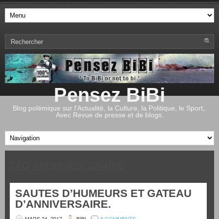
Pensez BiBi
Blog polémique sur l'Actualité, la Culture, la Politique, le Sport,.
Avec Revue de presse et de blogs.
TAG ARCHIVES:
CHAÎNE
SAUTES D’HUMEURS ET GATEAU
D’ANNIVERSAIRE.
MARS 24, 2017
BIBI
8 COMMENTS