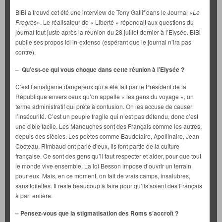
BiBi a trouvé cet été une interview de Tony Gatlif dans le Journal «
Le
Progrès
». Le réalisateur de « Liberté » répondait aux questions du
journal tout juste après la réunion du 28 juillet dernier à l’Elysée. BiBi
publie ses propos ici in-extenso (espérant que le journal n’ira pas
contre).
– Qu’est-ce qui vous choque dans cette réunion à l’Elysée ?
C’est l’amalgame dangereux qui a été fait par le Président de la
République envers ceux qu’on appelle « les gens du voyage », un
terme administratif qui prête à confusion. On les accuse de causer
l’insécurité. C’est un peuple fragile qui n’est pas défendu, donc c’est
une cible facile. Les Manouches sont des Français comme les autres,
depuis des siècles. Les poètes comme Baudelaire, Apollinaire, Jean
Cocteau, Rimbaud ont parlé d’eux, ils font partie de la culture
française. Ce sont des gens qu’il faut respecter et aider, pour que tout
le monde vive ensemble. La loi Besson impose d’ouvrir un terrain
pour eux. Mais, en ce moment, on fait de vrais camps, insalubres,
sans toilettes. Il reste beaucoup à faire pour qu’ils soient des Français
à part entière.
–
Pensez-vous que la stigmatisation des Roms s’accroît ?