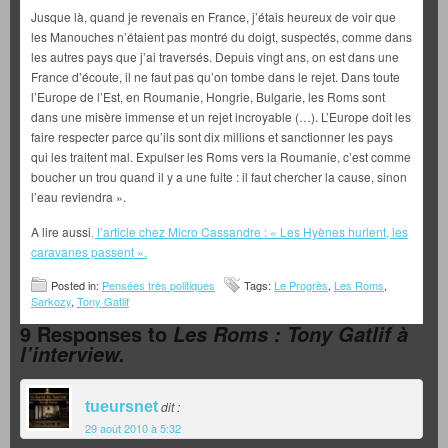
Jusque là, quand je revenais en France, j’étais heureux de voir que
les Manouches n’étaient pas montré du doigt, suspectés, comme dans
les autres pays que j’ai traversés. Depuis vingt ans, on est dans une
France d’écoute, il ne faut pas qu’on tombe dans le rejet. Dans toute
l’Europe de l’Est, en Roumanie, Hongrie, Bulgarie, les Roms sont
dans une misère immense et un rejet incroyable (…). L’Europe doit les
faire respecter parce qu’ils sont dix millions et sanctionner les pays
qui les traitent mal. Expulser les Roms vers la Roumanie, c’est comme
boucher un trou quand il y a une fuite : il faut chercher la cause, sinon
l’eau reviendra ».
A lire aussi
, l’article chez Micro Cassandre : « Les Hyènes hurlent, les
caravanes passent ».
Posted in:
Pensées très politiques
Tags:
Le Progrès
,
Les Roms
,
Sarkozy
,
Tony Gatlif
9 Responses to
Les Roms : Tony Gatlif à
l’interview.
tueursnet
dit :
29 août 2010 à 5:32