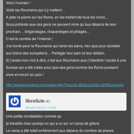
Voici l’humain !
Voilà les Roumains qui s’y mettent…
A jeter la pierre sur les Roms, en les traitant de tous les noms…
Sous prétexte que ces gens ne peuvent vivre qu’aux dépens de leur
prochain… brigandages, chapardages et pillages…
C’est le comble de l’infamie !
J’ai honte pour la Roumanie qui renie les siens, rien que pour accéder
aux biens des européens… Partager leur pain et leur dédain.
Si j’avais mon mot à dire, c’est aux Roumains que j’interdirai l’accès à une
Europe qui a été créée pour que des gens comme les Roms puissent
vivre et mourir en paix !
http://www.tueursnet.com/index.php?journal=Balle%20de%20Roumanie
librellule
dit :
29 août 2010 à 15:30
Une petite constatation comme ça.
je travaille chez quelqu’un qui a vu sur un camp de gitans
Le camp a été refait entièrement aux dépens du nombre de places