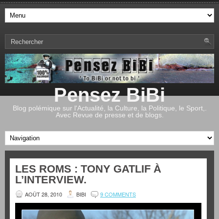
Pensez BiBi
Blog polémique sur l'Actualité, la Culture, la Politique, le Sport,.
Avec Revue de presse et de blogs.
LES ROMS : TONY GATLIF À
L’INTERVIEW.
AOÛT 28, 2010
BIBI
9 COMMENTS