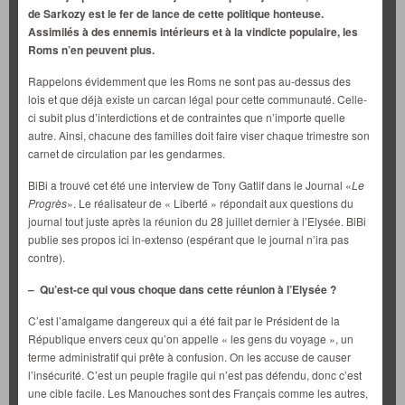
de Sarkozy est le fer de lance de cette politique honteuse.
Assimilés à des ennemis intérieurs et à la vindicte populaire, les
Roms n’en peuvent plus.
Rappelons évidemment que les Roms ne sont pas au-dessus des
lois et que déjà existe un carcan légal pour cette communauté. Celle-
ci subit plus d’interdictions et de contraintes que n’importe quelle
autre. Ainsi, chacune des familles doit faire viser chaque trimestre son
carnet de circulation par les gendarmes.
BiBi a trouvé cet été une interview de Tony Gatlif dans le Journal «
Le
Progrès
». Le réalisateur de « Liberté » répondait aux questions du
journal tout juste après la réunion du 28 juillet dernier à l’Elysée. BiBi
publie ses propos ici in-extenso (espérant que le journal n’ira pas
contre).
– Qu’est-ce qui vous choque dans cette réunion à l’Elysée ?
C’est l’amalgame dangereux qui a été fait par le Président de la
République envers ceux qu’on appelle « les gens du voyage », un
terme administratif qui prête à confusion. On les accuse de causer
l’insécurité. C’est un peuple fragile qui n’est pas défendu, donc c’est
une cible facile. Les Manouches sont des Français comme les autres,