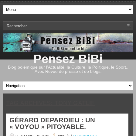
Pensez BiBi
Blog polémique sur l'Actualité, la Culture, la Politique, le Sport,.
Avec Revue de presse et de blogs.
TAG ARCHIVES:
TONY GATLIF
GÉRARD DEPARDIEU : UN
« VOYOU » PITOYABLE.
SEPTEMBRE 16, 2010
BIBI
14 COMMENTS