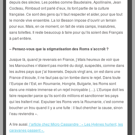
depuis des siècles. Les poètes comme Baudelaire, Apollinaire, Jean
Cocteau, Rimbaud ont parlé d’eux, ils font partie de la culture
française. Ce sont des gens qu’il faut respecter et aider, pour que tout
le monde vive ensemble. La loi Besson impose d’ouvrir un terrain
pour eux. Mais, en ce moment, on fait de vrais camps, insalubres,
sans toilettes. Il reste beaucoup à faire pour qu’ils soient des Français
à part entière.
–
Pensez-vous que la stigmatisation des Roms s’accroît ?
Jusque là, quand je revenais en France, j’étais heureux de voir que
les Manouches n’étaient pas montré du doigt, suspectés, comme dans
les autres pays que j’ai traversés. Depuis vingt ans, on est dans une
France d’écoute, il ne faut pas qu’on tombe dans le rejet. Dans toute
l’Europe de l’Est, en Roumanie, Hongrie, Bulgarie, les Roms sont
dans une misère immense et un rejet incroyable (…). L’Europe doit les
faire respecter parce qu’ils sont dix millions et sanctionner les pays
qui les traitent mal. Expulser les Roms vers la Roumanie, c’est comme
boucher un trou quand il y a une fuite : il faut chercher la cause, sinon
l’eau reviendra ».
A lire aussi
, l’article chez Micro Cassandre : « Les Hyènes hurlent, les
caravanes passent ».