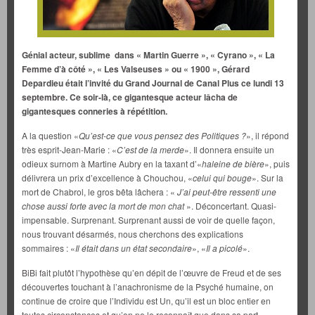
Génial acteur, sublime dans « Martin Guerre », « Cyrano », « La
Femme d’à côté », « Les Valseuses » ou « 1900 », Gérard
Depardieu était l’invité du Grand Journal de Canal Plus ce lundi 13
septembre. Ce soir-là, ce gigantesque acteur lâcha de
gigantesques conneries à répétition.
A la question «
Qu’est-ce que vous pensez des Politiques ?
», il répond
très esprit-Jean-Marie : «
C’est de la merde
». Il donnera ensuite un
odieux surnom à Martine Aubry en la taxant d’«
haleine de bière
», puis
délivrera un prix d’excellence à Chouchou, «
celui qui bouge
». Sur la
mort de Chabrol, le gros bêta lâchera : «
J’ai peut-être ressenti une
chose aussi forte avec la mort de mon chat
». Déconcertant. Quasi-
impensable. Surprenant. Surprenant aussi de voir de quelle façon,
nous trouvant désarmés, nous cherchons des explications
sommaires : «
Il était dans un état secondaire
», «
Il a picolé
».
BiBi fait plutôt l’hypothèse qu’en dépit de l’œuvre de Freud et de ses
découvertes touchant à l’anachronisme de la Psyché humaine, on
continue de croire que l’Individu est Un, qu’il est un bloc entier en
toutes circonstances et qu’on ne le reconnaît que dans sa part