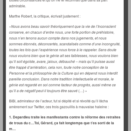
admirable.
Marthe Robert, la critique, écrivait justement :
«
Nous avons beau savoir théoriquement que la vie de l’Inconscient
conserve, en chacun d’entre nous, une forte portion de préhistoire,
nous n’en tenons aucun compte dans nos jugements, et nous
sommes étonnés, déconcertés, scandalisés comme d’une incongruité,
toutes les fois que l’expérience nous force à le rappeler. Sans doute
nous voulons bien que le génie ait ses faiblesses, nous voulons bien
qu’il soit égoïste, avare, jaloux, débauché – mais qu’il puisse aussi
être frappé d’arriération, cela non, toute notre conception de la
Personne et la philosophie de la Culture qui en dépend nous interdit
pareille conclusion. Dans notre tradition intellectuelle et morale, le
génie est regardé en soi comme facteur de progrès, aussi même ce
qu’il a de négatif peut-il toujours être sauvé
(…) »
BiBi, admirateur de l’acteur, fut si dépité et si révolté qu’il lâcha
amèrement sur Twitter, ces trois gazouillis à mauvaise haleine :
1. Depardieu traite les manifestants contre la réforme des retraites
de trous du c…Toi, Gérard, ça fait longtemps que t’es sorti de la
m…