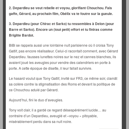
2. Depardieu se veut rebelle et voyou, glorifiant Chouchou. Fais
gaffe, Gérard, au prochain film, Obélix va te foutre sur la gueule.
3. Depardieu (pour Chirac et Sarko) tu ressembles à Delon (pour
Barre et Sarko). Encore un (tout petit) effort et tu finiras comme
Brigitte Bardot.
BiBi se rappela aussi une lointaine nuit parisienne où il croisa Tony
Gatlif, pas encore réalisateur. Celui-ci racontait comment, avec Gérard
Depardieu. fausses lunettes noires sur le nez et cannes blanches, ils
avaient joué les aveugles pour vendre des calendriers en porte à
porte. A cette époque de disette, il leur fallait survivre.
Le hasard voulut que Tony Gatlif, invité sur FR3, ce même soir, clamât
sa colère contre la stigmatisation des Roms et devant la politique de
ce Chouchou adulé par Gérard.
Aujourd’hui, fini le duo d’aveugles.
Tony voit clair, il a gardé ce regard désespérément lucide… au
contraire d’un Depardieu, aveuglé et «voyou » pitoyable,
misérablement perdu dans sa nuit noire.