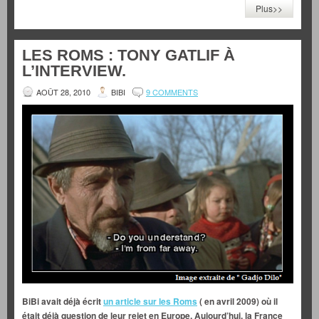
Plus>>
LES ROMS : TONY GATLIF À
L’INTERVIEW.
AOÛT 28, 2010
BIBI
9 COMMENTS
BiBi avait déjà écrit
un article sur les Roms
( en avril 2009) où il
était déjà question de leur rejet en Europe. Aujourd’hui, la France