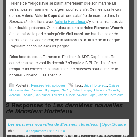
Hélène de Yougoslavie se plaint amèrement que son mari ne lui
versait pas suffisamment d’argent pour survivre. Ce n’est pas le cas
de nos Valérie.
Valérie Copé
était une salariée de marque dans la
Sarkoland
et les liens avec
Valérie Hortefeux
s’y sont consolidés via
leur double présence. On ajoutera qu’une certaine
Florence Woerth
était aussi de la partie puisqu’elle était aussi une humble salariée
(sans pistons évidemment) de la
Maison 1818
, filiale de la Banque
Populaire et des Caisses d’Epargne.
Brice hors du coup, Florence et Eric bientôt SDF, Copé le souffle
coupé : mais que vont-ils devenir ? s’inquiète BiBi. Ont-ils même
rempli leurs
valises
de suffisamment de
noisettes
pour affronter le
rigoureux hiver qui les attend ?
Posted in:
Pensées très politiques
Tags:
Brice Hortefeux
,
Caisse
Nationale des Caisses d’Epargne
,
CNCE
,
Didier Banquy
,
Florence Woerth
,
Jérôme Lacaille
,
Sarkoland
,
Thierry Gaubert
,
Valérie Copé
,
Valérie Hortefeux
2 Responses to
Les dernières nouvelles
de Monsieur Hortefeux.
Les dernières nouvelles de Monsieur Hortefeux. | SportSquare
dit :
30 septembre 2011 à 2:10
[…] Les dernières nouvelles de Monsieur Hortefeux. Que va devenir Brice