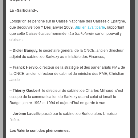
La «Sarkoland».
Lorsqu’on se penche sur la Caisse Nationale des Caisses d’Epargne,
que découvre t-on ? Dès janvier 2009,
BiBi en avait parlé
, rapportant
que cette Caisse était surnommée «
La Sarkoland
» car on pouvait y
croiser :
–
Didier Banquy,
le secrétaire général de la CNCE, ancien directeur
adjoint du cabinet de Sarkozy au ministère des Finances,
–
Franck Hervio,
directeur de la stratégie et des partenariats PME de
la CNCE, ancien directeur de cabinet du ministre des PME, Christian
Jacob
–
Thierry Gaubert
, le directeur de cabinet de Charles Milhaud, s’est
occupé de la communication de Sarkozy quand celui-ci tenait le
Budget, entre 1993 et 1994 et aujourd’hui en garde à vue.
–
Jérôme Lacaille
passé par le cabinet de Borloo alors Umpiste
fidèle.
Les Valérie sont des phénomènes.