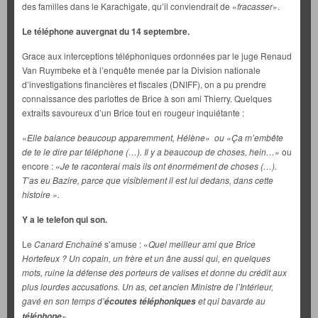
des familles dans le Karachigate, qu’il conviendrait de «
fracasser
».
Le téléphone auvergnat du 14 septembre.
Grace aux interceptions téléphoniques ordonnées par le juge Renaud
Van Ruymbeke et à l’enquête menée par la Division nationale
d’investigations financières et fiscales (DNIFF), on a pu prendre
connaissance des parlottes de Brice à son ami Thierry. Quelques
extraits savoureux d’un Brice tout en rougeur inquiétante :
«
Elle balance beaucoup apparemment, Hélène»
ou «Ça m’embête
de te le dire par téléphone (…). Il y a beaucoup de choses, hein…»
ou
encore : «
Je te raconterai mais ils ont énormément de choses (…).
T’as eu Bazire, parce que visiblement il est lui dedans, dans cette
histoire ».
Y a le telefon qui son.
Le
Canard Enchaîné
s’amuse : «
Quel meilleur ami que Brice
Hortefeux ? Un copain, un frère et un âne aussi qui, en quelques
mots, ruine la défense des porteurs de valises et donne du crédit aux
plus lourdes accusations. Un as, cet ancien Ministre de l’Intérieur,
gavé en son temps d’
et qui bavarde au
écoutes téléphoniques
».
téléphone