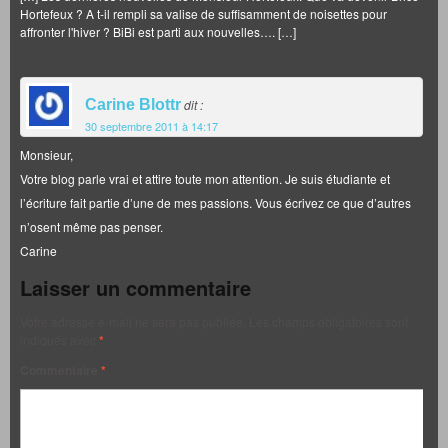
Hortefeux ? A t-il rempli sa valise de suffisamment de noisettes pour
affronter l'hiver ? BiBi est parti aux nouvelles…. […]
Carine Blottr
dit :
30 septembre 2011 à 14:17
Monsieur,
Votre blog parle vrai et attire toute mon attention. Je suis étudiante et
l’écriture fait partie d’une de mes passions. Vous écrivez ce que d’autres
n’osent même pas penser.
Carine
Laisser un commentaire
Votre adresse e-mail ne sera pas publiée.
Les champs obligatoires sont
indiqués avec
*
Commentaire
*