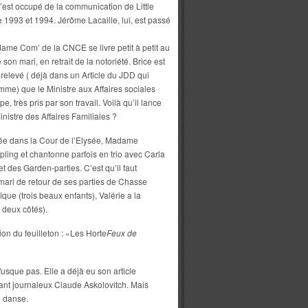
’est occupé de la communication de Little
e 1993 et 1994. Jérôme Lacaille, lui, est passé
me Com’ de la CNCE se livre petit à petit au
son mari, en retrait de la notoriété. Brice est
relevé ( déjà dans un Article du JDD qui
omme) que le Ministre aux Affaires sociales
, très pris par son travail. Voilà qu’il lance
inistre des Affaires Familiales ?
tée dans la Cour de l’Elysée, Madame
ling et chantonne parfois en trio avec Carla
et des Garden-parties. C’est qu’il faut
mari de retour de ses parties de Chasse
que (trois beaux enfants), Valérie a la
 deux côtés).
ion du feuilleton : «Les Horte
Feux de
fusque pas. Elle a déjà eu son article
lant journaleux Claude Askolovitch. Mais
ne danse.