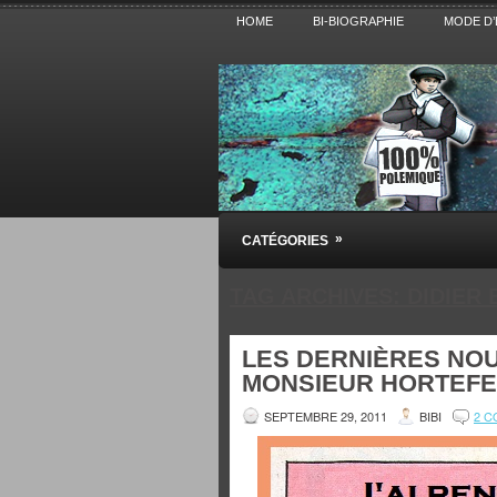
HOME
BI-BIOGRAPHIE
MODE D’
Pensez BiBi
»
CATÉGORIES
Blog polémique sur l'Actualité, la Cultur
TAG ARCHIVES:
DIDIER
LES DERNIÈRES NO
MONSIEUR HORTEFE
SEPTEMBRE 29, 2011
BIBI
2 