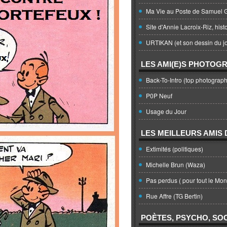
Ma Vie au Poste de Samuel G
Site d'Annie Lacroix-Riz, hist
URTIKAN (et son dessin du jo
LES AMI(E)S PHOTOG
Back-To-Intro (top photograph
P0P Neuf
Usage du Jour
LES MEILLEURS AMIS D
Extimités (politiques)
Michelle Brun (Waza)
Pas perdus ( pour tout le Mo
Rue Affre (TG Bertin)
POÈTES, PSYCHO, SOC