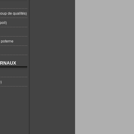
coup de qualités)
poil)
t poterne
URNAUX
e)