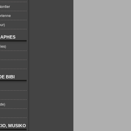
ontier
orienne
ur)
RAPHES
ies)
E BIBI
nde)
IO, MUSIKO