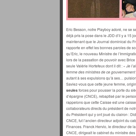
Eric Besson, notre Playboy adoré, ne se se
déjà pris la pose dans le JDD d’il y a 15 jo
maintenant que le Journal dominical du Fr
rapporte en effet les bonnes paroles de 
qu’Eric, le nouveau Ministre de l’Immigrati
lors de la passation de pouvoir avec Brice :
seule Valérie Hortefeux dont il dit : «
Je l’a
femme des ministres de ce gouvernement
autant à ses expulsions qu’à ses… pulsion
Saviez-vous que cette jeune femme, origin
seules
forces pour pousser la porte du si
d’épargne (CNCE), rebaptisé par le perso
rappelons que cette Caisse est une cais
collaborateurs directs du président de n
du Président qui y ont joué du clairon : Di
CNCE, fut l’ancien directeur adjoint du cab
Finances. Franck Hervio, le directeur de la
CNCE, dirigeait le cabinet du ministre des