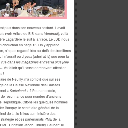
nt plus dans son nouveau costard. Il avait
urs (voir Article de BiBi dans
Vendredi
), voilà
ère Lagardère le suit à la trace. Le JDD nous
son chouchou en page 16. On y apprend
on, n’a pas regardé très au-delà des frontières
 il n’aurait eu d’yeux (admiratifs) que pour la
i vue dans les magazines et c’est la plus jolie
». Va falloir qu’il fasse dorénavant attention
s !
aire de Neuilly, n’a compté que sur ses
ège de la Caisse Nationale des Caisses
nnel «
Sarkoland
» ? Pour anecdote,
se de résonnance pour nombre d’anciens
otre République. Citons les quelques hommes
dier Banquy, le secrétaire général de la
inet de Little Nikos au ministère des
 stratégie et des partenariats PME de la
 PME, Christian Jacob. Thierry Gaubert, le