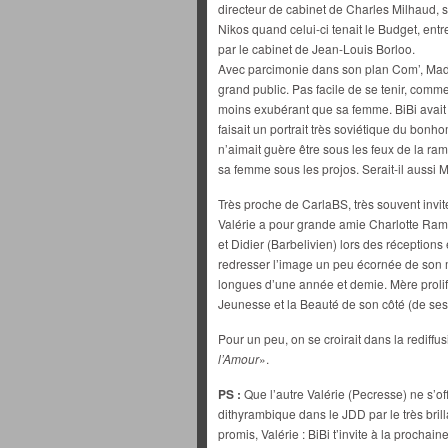
directeur de cabinet de Charles Milhaud, s
Nikos quand celui-ci tenait le Budget, entr
par le cabinet de Jean-Louis Borloo.
Avec parcimonie dans son plan Com’, Mada
grand public. Pas facile de se tenir, comme 
moins exubérant que sa femme. BiBi avait 
faisait un portrait très soviétique du bonh
n’aimait guère être sous les feux de la rampe
sa femme sous les projos. Serait-il aussi M
Très proche de CarlaBS, très souvent invi
Valérie a pour grande amie Charlotte Ramp
et Didier (Barbelivien) lors des réceptions 
redresser l’image un peu écornée de son 
longues d’une année et demie. Mère prolifi
Jeunesse et la Beauté de son côté (de ses
Pour un peu, on se croirait dans la rediffus
l’Amour
».
PS :
Que l’autre Valérie (Pecresse) ne s’of
dithyrambique dans le JDD par le très bril
promis, Valérie : BiBi t’invite à la prochai