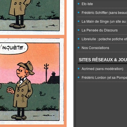
Etc-Iste
Frédéric Schiffter (sans beau
La Main de Singe (un site au 
La Pensée du Discours
Librelulle : potache potiche e
Nos Consolations
SITES RÉSEAUX & JO
Acrimed (sans modération)
Frédéric Lordon (et sa Pomp