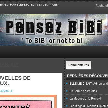
EMPLOI POUR LES LECTEURS ET LECTRICES.
e, la Politique, le Sport,. Avec Revue de presse et de blogs.
 BANQUY
Commentaires
DERNIÈRES DÉCOUVE
UVELLES DE
UX.
ELLE ME DISAIT (Adrien Wal
COMMENTS
En Forme de Patates
La Méduse et le Renard
Les Blogs du Monde Diploma