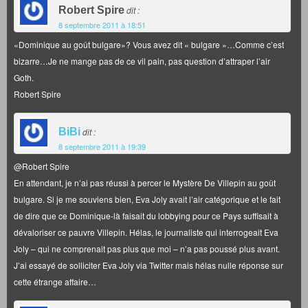
Robert Spire
dit :
8 septembre 2011 à 18:51
«Dominique au goût bulgare»? Vous avez dit « bulgare »…Comme c’est
bizarre…Je ne mange pas de ce vil pain, pas question d’attraper l’air
Goth.
Robert Spire
BiBi
dit :
8 septembre 2011 à 19:39
@Robert Spire
En attendant, je n’ai pas réussi à percer le Mystère De Villepin au goût
bulgare. Si je me souviens bien, Eva Joly avait l’air catégorique et le fait
de dire que ce Dominique-là faisait du lobbying pour ce Pays suffisait à
dévaloriser ce pauvre Villepin. Hélas, le journaliste qui interrogeait Eva
Joly – qui ne comprenait pas plus que moi – n’a pas poussé plus avant.
J’ai essayé de solliciter Eva Joly via Twitter mais hélas nulle réponse sur
cette étrange affaire…