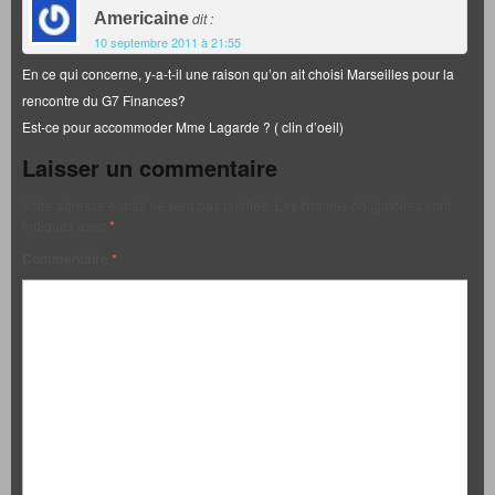
Americaine
dit :
10 septembre 2011 à 21:55
En ce qui concerne, y-a-t-il une raison qu’on ait choisi Marseilles pour la
rencontre du G7 Finances?
Est-ce pour accommoder Mme Lagarde ? ( clin d’oeil)
Laisser un commentaire
Votre adresse e-mail ne sera pas publiée.
Les champs obligatoires sont
indiqués avec
*
Commentaire
*