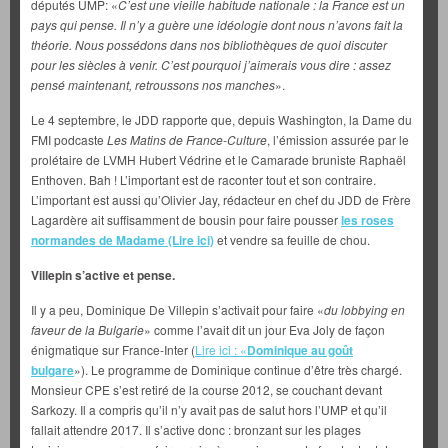
députés UMP: «
C’est une vieille habitude nationale : la France est un
pays qui pense. Il n’y a guère une idéologie dont nous n’avons fait la
théorie. Nous possédons dans nos bibliothèques de quoi discuter
pour les siècles à venir. C’est pourquoi j’aimerais vous dire : assez
pensé maintenant, retroussons nos manches
».
Le 4 septembre, le JDD rapporte que, depuis Washington, la Dame du
FMI podcaste
Les Matins de France-Culture
, l’émission assurée par le
prolétaire de LVMH Hubert Védrine et le Camarade bruniste Raphaël
Enthoven. Bah ! L’important est de raconter tout et son contraire.
L’important est aussi qu’Olivier Jay, rédacteur en chef du JDD de Frère
Lagardère ait suffisamment de bousin pour faire pousser
les roses
normandes de Madame (Lire ici)
et vendre sa feuille de chou.
Villepin s’active et pense.
Il y a peu, Dominique De Villepin s’activait pour faire «
du lobbying en
faveur de la Bulgarie
» comme l’avait dit un jour Eva Joly de façon
énigmatique sur France-Inter (
Lire ici : «
Dominique au goût
bulgare
»). Le programme de Dominique continue d’être très chargé.
Monsieur CPE s’est retiré de la course 2012, se couchant devant
Sarkozy. Il a compris qu’il n’y avait pas de salut hors l’UMP et qu’il
fallait attendre 2017. Il s’active donc : bronzant sur les plages