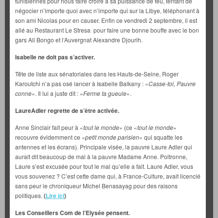
tunisiennes pour nous faire croire à sa puissance de feu, tentant de
négocier n’importe quoi avec n’importe qui sur la Libye, téléphonant à
son ami Nicolas pour en causer. Enfin ce vendredi 2 septembre, il est
allé au Restaurant Le Stresa pour faire une bonne bouffe avec le bon
gars Ali Bongo et l’Auvergnat Alexandre Djourih.
Isabelle ne doit pas s’activer.
Tête de liste aux sénatoriales dans les Hauts-de-Seine, Roger
Karoutchi n’a pas osé lancer à Isabelle Balkany : «
Casse-toi, Pauvre
conne
». Il lui a juste dit : «
Ferme ta gueule
».
LaureAdler regrette de s’être activée.
Anne Sinclair fait peur à «
tout le monde
» (ce «
tout le monde
»
recouvre évidemment ce «
petit monde parisien
» qui squatte les
antennes et les écrans). Principale visée, la pauvre Laure Adler qui
aurait dit beaucoup de mal à la pauvre Madame Anne. Poltronne,
Laure s’est excusée pour tout le mal qu’elle a fait. Laure Adler, vous
vous souvenez ? C’est cette dame qui, à France-Culture, avait licencié
sans peur le chroniqueur Michel Benasayag pour des raisons
politiques.
(
Lire ici
)
Les Conseillers Com de l’Elysée pensent.