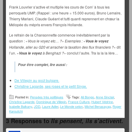
Frank Louvrier s’active et multiplie les cours de Com’ à tous les
perroquets UMP. (Rappel : une heure = 15.000 euros). Bruno Lemaire,
Thierry Mariani, Claude Guéant et tutti quanti reprennent en chœur la
Mélopée du mépris envers François Hollande.
Le refrain de la Chansonnette commence inévitablement par la
question : «
Vous le voyez etc… ?» Exemples : «
Vous le voyez
Hollande, aller au G20 et arracher la taxation des flux financiers ?
» dit
l’un. «
à Benghazi ?
» conclut l’autre. Tra la la la lère…
Vous le voyez
Pour être complet, lire aussi :
De Villepin au goût bulgare.
Christine Lagarde, ses roses et le petit Singe.
Posted in:
Pensées très politiques
Tags:
Ali Bongo
,
Anne Sinclair
,
Christine Lagarde
,
Dominique de Villepin
,
France Culture
,
Hubert Védrine
,
Isabelle Balkany
,
JDD
,
Laure Adler
,
Le Monde selon
,
Michel Benasayag
,
Roger
Karoutchi
3 Responses to
Ils pensent, ils s’activent.