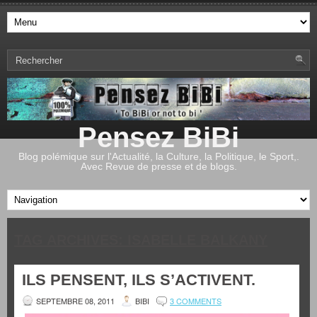
Pensez BiBi
Blog polémique sur l'Actualité, la Culture, la Politique, le Sport,.
Avec Revue de presse et de blogs.
TAG ARCHIVES:
ISABELLE BALKANY
ILS PENSENT, ILS S’ACTIVENT.
SEPTEMBRE 08, 2011
BIBI
3 COMMENTS