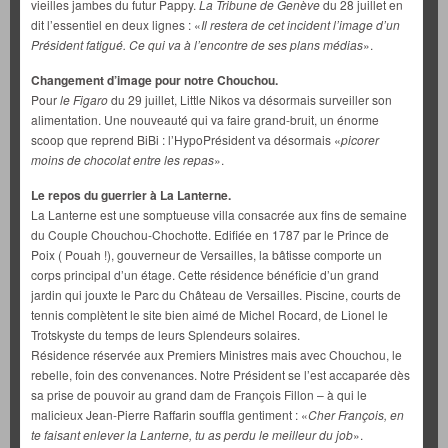
vieilles jambes du futur Pappy.
La Tribune de
Genève
du 28 juillet en
dit l’essentiel en deux lignes : «
Il restera de cet incident l’image d’un
Président fatigué. Ce qui va à l’encontre de ses plans médias
».
Changement d’image pour notre Chouchou.
Pour
le Figaro
du 29 juillet, Little Nikos va désormais surveiller son
alimentation. Une nouveauté qui va faire grand-bruit, un énorme
scoop que reprend BiBi : l’HypoPrésident va désormais «
picorer
moins de chocolat entre les repas
».
Le repos du guerrier à La Lanterne.
La Lanterne est une somptueuse villa consacrée aux fins de semaine
du Couple Chouchou-Chochotte. Edifiée en 1787 par le Prince de
Poix ( Pouah !), gouverneur de Versailles, la bâtisse comporte un
corps principal d’un étage. Cette résidence bénéficie d’un grand
jardin qui jouxte le Parc du Château de Versailles. Piscine, courts de
tennis complètent le site bien aimé de Michel Rocard, de Lionel le
Trotskyste du temps de leurs Splendeurs solaires.
Résidence réservée aux Premiers Ministres mais avec Chouchou, le
rebelle, foin des convenances. Notre Président se l’est accaparée dès
sa prise de pouvoir au grand dam de François Fillon – à qui le
malicieux Jean-Pierre Raffarin souffla gentiment : «
Cher François, en
te faisant enlever la Lanterne, tu as perdu le meilleur du job
».