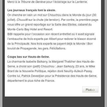
Merci à
la Tribune de Genève
pour l’éclairage sur la Lanterne.
Les journaux français font la sieste.
On cherche en vain un mot sur Chouchou dans le Monde du jour (30
juillet).
Chuuuttt
sur la chute (de tension). Par contre, la première page
nous offre un grand reportage sur la Salle des Etoiles, cabaret du
Monte-Carlo Bay Hotel and Resort.
BiBi rappelle pour l’occasion son récent entrefilet où il avait signalé
l’embauche de trois experts par Albert pour redorer le blason écorné
de la Principauté. Nos trois experts se payent déjà le Monde ! Bon
boulot de Propagande, les gars. Félicitations.
Coups bas sur Hauts-de-Seine.
La charmante Isabelle Balkany, la Margaret Thatcher des Hauts-de-
Seine, a choisi son (petit) Chouchou : Jean Sarkozy, 23 ans, le Mike
Brant de la Nouvelle Politique, rejeton doré Neuilly-Auteuil-Passy.
Contre lui, Patrick Devedjian pour la Présidence des Hauts-de-Seine,
département le plus riche de France.
Plus>>