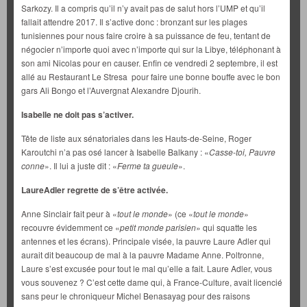
Sarkozy. Il a compris qu’il n’y avait pas de salut hors l’UMP et qu’il
fallait attendre 2017. Il s’active donc : bronzant sur les plages
tunisiennes pour nous faire croire à sa puissance de feu, tentant de
négocier n’importe quoi avec n’importe qui sur la Libye, téléphonant à
son ami Nicolas pour en causer. Enfin ce vendredi 2 septembre, il est
allé au Restaurant Le Stresa pour faire une bonne bouffe avec le bon
gars Ali Bongo et l’Auvergnat Alexandre Djourih.
Isabelle ne doit pas s’activer.
Tête de liste aux sénatoriales dans les Hauts-de-Seine, Roger
Karoutchi n’a pas osé lancer à Isabelle Balkany : «
Casse-toi, Pauvre
conne
». Il lui a juste dit : «
Ferme ta gueule
».
LaureAdler regrette de s’être activée.
Anne Sinclair fait peur à «
tout le monde
» (ce «
tout le monde
»
recouvre évidemment ce «
petit monde parisien
» qui squatte les
antennes et les écrans). Principale visée, la pauvre Laure Adler qui
aurait dit beaucoup de mal à la pauvre Madame Anne. Poltronne,
Laure s’est excusée pour tout le mal qu’elle a fait. Laure Adler, vous
vous souvenez ? C’est cette dame qui, à France-Culture, avait licencié
sans peur le chroniqueur Michel Benasayag pour des raisons