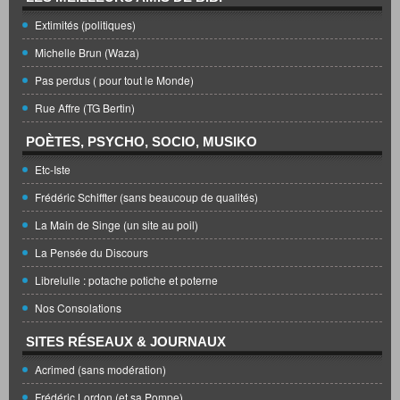
Extimités (politiques)
Michelle Brun (Waza)
Pas perdus ( pour tout le Monde)
Rue Affre (TG Bertin)
POÈTES, PSYCHO, SOCIO, MUSIKO
Etc-Iste
Frédéric Schiffter (sans beaucoup de qualités)
La Main de Singe (un site au poil)
La Pensée du Discours
Librelulle : potache potiche et poterne
Nos Consolations
SITES RÉSEAUX & JOURNAUX
Acrimed (sans modération)
Frédéric Lordon (et sa Pompe)