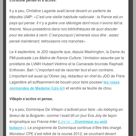
Christine pense et s’active.
Il y a peu, Christine Lagarde avait lancé devant un parterre de
députés UMP: «
C’est une vieille habitude nationale : la France est un
pays qui pense. Il n’y a guère une idéologie dont nous n’avons fait la
théorie. Nous possédons dans nos bibliothèques de quoi discuter
pour les siècles à venir. C’est pourquoi j’aimerais vous dire : assez
pensé maintenant, retroussons nos manches
».
Le 4 septembre, le JDD rapporte que, depuis Washington, la Dame du
FMI podcaste
Les Matins de France-Culture
, l’émission assurée par le
prolétaire de LVMH Hubert Védrine et le Camarade bruniste Raphaël
Enthoven. Bah ! L’important est de raconter tout et son contraire.
L’important est aussi qu’Olivier Jay, rédacteur en chef du JDD de Frère
Lagardère ait suffisamment de bousin pour faire pousser
les roses
normandes de Madame (Lire ici)
et vendre sa feuille de chou.
Villepin s’active et pense.
Il y a peu, Dominique De Villepin s’activait pour faire «
du lobbying en
faveur de la Bulgarie
» comme l’avait dit un jour Eva Joly de façon
énigmatique sur France-Inter (
Lire ici : «
Dominique au goût
bulgare
»). Le programme de Dominique continue d’être très chargé.
Monsieur CPE s’est retiré de la course 2012, se couchant devant