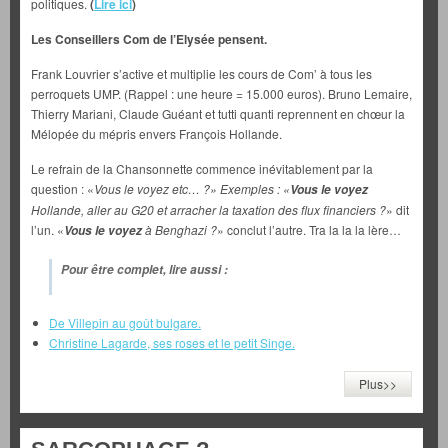
politiques.
(
Lire ici
)
Les Conseillers Com de l’Elysée pensent.
Frank Louvrier s’active et multiplie les cours de Com’ à tous les
perroquets UMP. (Rappel : une heure = 15.000 euros). Bruno Lemaire,
Thierry Mariani, Claude Guéant et tutti quanti reprennent en chœur la
Mélopée du mépris envers François Hollande.
Le refrain de la Chansonnette commence inévitablement par la
question : «
Vous le voyez etc… ?» Exemples : «
Vous le voyez
Hollande, aller au G20 et arracher la taxation des flux financiers ?
» dit
l’un. «
à Benghazi ?
» conclut l’autre. Tra la la la lère…
Vous le voyez
Pour être complet, lire aussi :
De Villepin au goût bulgare.
Christine Lagarde, ses roses et le petit Singe.
Plus>>