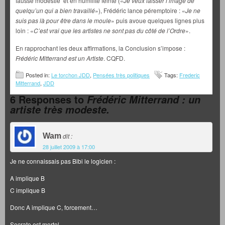
fausse modestie et en humilité feinte («
Je veux laisser l’image
de
quelqu’un qui a bien travaillé
»), Frédéric lance péremptoire : «
Je ne
suis pas là pour être dans le moule
» puis avoue quelques lignes plus
loin : «
C’est vrai que les artistes ne sont pas du côté de l’Ordre
».
En rapprochant les deux affirmations, la Conclusion s’impose :
Frédéric Mitterrand est un Artiste
. CQFD.
Posted in:
Le torchon JDD
,
Pensées très politiques
Tags:
Frederic
Mitterrand
,
JDD
6 Responses to
Frédéric Mitterrand : un
artiste très modeste.
Wam
dit :
28 juillet 2009 à 17:00
Je ne connaissais pas Bibi le logicien :
A implique B
C implique B
Donc A implique C, forcement…
Socrate est mortel