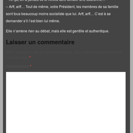
– Arff, arff… Tout de même, votre Président, les membres de sa famille
sont tous beaucoup moins socialiste que lui. Arff, arff… C’est à se
demander s’il l’est bien lui même.
Elle n’amène rien au débat, mais elle est gentille et authentique.
Laisser un commentaire
Votre adresse e-mail ne sera pas publiée.
Les champs obligatoires sont
indiqués avec
*
Commentaire
*