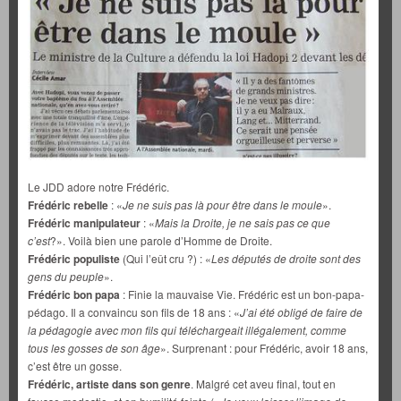
Le JDD adore notre Frédéric.
Frédéric rebelle
: «
Je ne suis pas là pour être dans le moule
».
Frédéric manipulateur
: «
Mais la Droite, je ne sais pas ce que
c’est
?». Voilà bien une parole d’Homme de Droite.
Frédéric populiste
(Qui l’eût cru ?) : «
Les députés de droite sont des
gens du peuple
».
Frédéric bon papa
: Finie la mauvaise Vie. Frédéric est un bon-papa-
pédago. Il a convaincu son fils de 18 ans : «
J’ai été obligé de faire de
la pédagogie avec mon fils qui téléchargeait illégalement, comme
tous les gosses de son âge
». Surprenant : pour Frédéric, avoir 18 ans,
c’est être un gosse.
Frédéric, artiste dans son genre
. Malgré cet aveu final, tout en