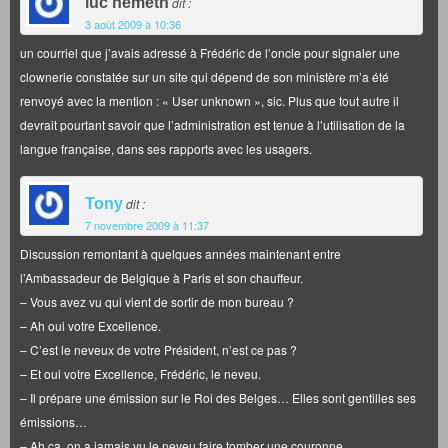
luc nemeth
dit :
3 août 2009 à 10:36
un courriel que j’avais adressé à Frédéric de l’oncle pour signaler une
clownerie constatée sur un site qui dépend de son ministère m’a été
renvoyé avec la mention : « User unknown », sic. Plus que tout autre il
devrait pourtant savoir que l’administration est tenue à l’utilisation de la
langue française, dans ses rapports avec les usagers.
Tony
dit :
7 novembre 2009 à 11:37
Discussion remontant à quelques années maintenant entre
l’Ambassadeur de Belgique à Paris et son chauffeur.
– Vous avez vu qui vient de sortir de mon bureau ?
– Ah oui votre Excellence.
– C’est le neveux de votre Président, n’est ce pas ?
– Et oui votre Excellence, Frédéric, le neveu.
– Il prépare une émission sur le Roi des Belges… Elles sont gentilles ses
émissions…
– Ah ça, on a jamais vu le neveu faire tomber une couronne…