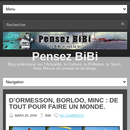
Pensez BiBi
Blog polémique sur l'Actualité, la Culture, la Politique, le Sport,.
Avec Revue de presse et de blogs.
D’ORMESSON, BORLOO, MINC : DE
TOUT POUR FAIRE UN MONDE.
MARS 29, 2009
BIBI
NO COMMENTS