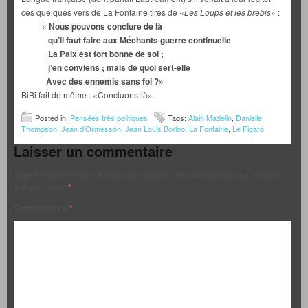
ces quelques vers de La Fontaine tirés de «
Les Loups et les brebis
» :
«
Nous pouvons conclure de là
qu’il faut faire aux Méchants guerre continuelle
La Paix est fort bonne de soi ;
j’en conviens ; mais de quoi sert-elle
Avec des ennemis sans foi ?»
BiBi fait de même : «Concluons-là».
Posted in:
Pensées très politiques
Tags:
Alain Madelin
,
Danielle
Thompson
,
Jean d'Ormesson
,
Jean Louis Borloo
,
La Fontaine
,
Le Figaro
Laisser un commentaire
Votre adresse e-mail ne sera pas publiée.
Les champs obligatoires sont
indiqués avec
*
Commentaire
*