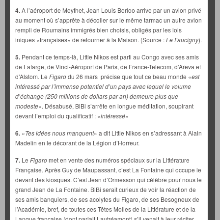
4.
A l’aéroport de Meythet, Jean Louis Borloo arrive par un avion privé
au moment où s’apprête à décoller sur le même tarmac un autre avion
rempli de Roumains immigrés bien choisis, obligés par les lois
iniques «françaises» de retourner à la Maison. (Source :
Le Faucigny
).
5.
Pendant ce temps-là, Little Nikos est parti au Congo avec ses amis
de Lafarge, de Vinci-Aéroport de Paris, de France-Telecom, d’Areva et
d’Alstom. Le
Figaro
du 26 mars précise que tout ce beau monde «
est
intéressé par l’immense potentiel d’un pays avec lequel le volume
d’échange (250 millions de dollars par an) demeure plus que
modeste
». Désabusé, BiBi s’arrête en longue méditation, soupirant
devant l’emploi du qualificatif : «
intéressé
»
6.
«
Tes idées nous manquent
» a dit Little Nikos en s’adressant à Alain
Madelin en le décorant de la Légion d’Horreur.
7.
Le
Figaro
met en vente des numéros spéciaux sur la Littérature
Française. Après Guy de Maupassant, c’est La Fontaine qui occupe le
devant des kiosques. C’est Jean d’Ormesson qui célèbre pour nous le
grand Jean de La Fontaine. BiBi serait curieux de voir la réaction de
ses amis banquiers, de ses acolytes du Figaro, de ses Besogneux de
l’Académie, bref, de toutes ces Têtes Molles de la Littérature et de la
Langue française (dont parlait Lautréamont) s’il venait à leur réciter