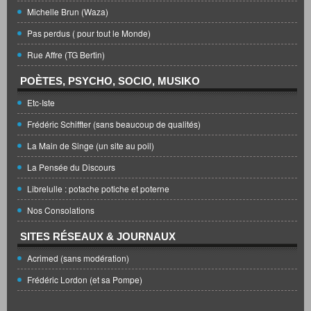
Michelle Brun (Waza)
Pas perdus ( pour tout le Monde)
Rue Affre (TG Bertin)
POÈTES, PSYCHO, SOCIO, MUSIKO
Etc-Iste
Frédéric Schiffter (sans beaucoup de qualités)
La Main de Singe (un site au poil)
La Pensée du Discours
Librelulle : potache potiche et poterne
Nos Consolations
SITES RÉSEAUX & JOURNAUX
Acrimed (sans modération)
Frédéric Lordon (et sa Pompe)