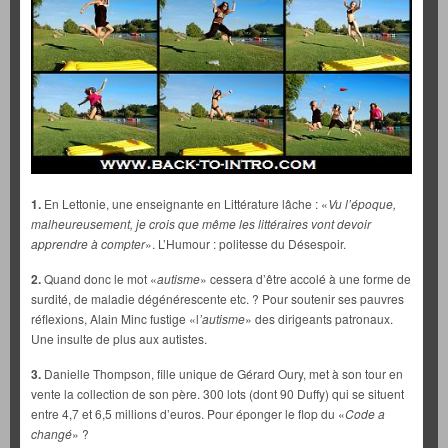
1.
En Lettonie, une enseignante en Littérature lâche : «
Vu l’époque,
malheureusement, je crois que même les littéraires vont devoir
apprendre à compter
». L’Humour : politesse du Désespoir.
2.
Quand donc le mot «
autisme
» cessera d’être accolé à une forme de
surdité, de maladie dégénérescente etc. ? Pour soutenir ses pauvres
réflexions, Alain Minc fustige «l
’autisme
» des dirigeants patronaux.
Une insulte de plus aux autistes.
3.
Danielle Thompson, fille unique de Gérard Oury, met à son tour en
vente la collection de son père. 300 lots (dont 90 Duffy) qui se situent
entre 4,7 et 6,5 millions d’euros. Pour éponger le flop du «
Code a
changé
» ?