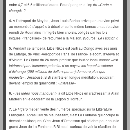
entre 4,7 et 6,5 millions d’euros. Pour éponger le flop du «
Code a
changé
» ?
4.
A l’aéroport de Meythet, Jean Louis Borloo arrive par un avion privé
au moment où s’apprête à décoller sur le même tarmac un autre avion
rempli de Roumains immigrés bien choisis, obligés par les lois
iniques «françaises» de retourner à la Maison. (Source :
Le Faucigny
).
5.
Pendant ce temps-là, Little Nikos est parti au Congo avec ses amis
de Lafarge, de Vinci-Aéroport de Paris, de France-Telecom, d’Areva et
d’Alstom. Le
Figaro
du 26 mars précise que tout ce beau monde «
est
intéressé par l’immense potentiel d’un pays avec lequel le volume
d’échange (250 millions de dollars par an) demeure plus que
modeste
». Désabusé, BiBi s’arrête en longue méditation, soupirant
devant l’emploi du qualificatif : «
intéressé
»
6.
«
Tes idées nous manquent
» a dit Little Nikos en s’adressant à Alain
Madelin en le décorant de la Légion d’Horreur.
7.
Le
Figaro
met en vente des numéros spéciaux sur la Littérature
Française. Après Guy de Maupassant, c’est La Fontaine qui occupe le
devant des kiosques. C’est Jean d’Ormesson qui célèbre pour nous le
grand Jean de La Fontaine. BiBi serait curieux de voir la réaction de