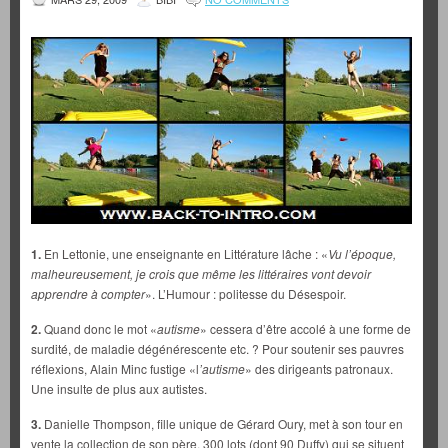
1.
En Lettonie, une enseignante en Littérature lâche : «
Vu l’époque,
malheureusement, je crois que même les littéraires vont devoir
apprendre à compter
». L’Humour : politesse du Désespoir.
2.
Quand donc le mot «
autisme
» cessera d’être accolé à une forme de
surdité, de maladie dégénérescente etc. ? Pour soutenir ses pauvres
réflexions, Alain Minc fustige «l
’autisme
» des dirigeants patronaux.
Une insulte de plus aux autistes.
3.
Danielle Thompson, fille unique de Gérard Oury, met à son tour en
vente la collection de son père. 300 lots (dont 90 Duffy) qui se situent