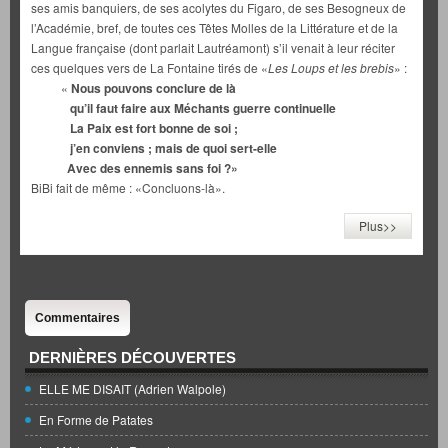
ses amis banquiers, de ses acolytes du Figaro, de ses Besogneux de
l’Académie, bref, de toutes ces Têtes Molles de la Littérature et de la
Langue française (dont parlait Lautréamont) s’il venait à leur réciter
ces quelques vers de La Fontaine tirés de «
Les Loups et les brebis
» :
«
Nous pouvons conclure de là
qu’il faut faire aux Méchants guerre continuelle
La Paix est fort bonne de soi ;
j’en conviens ; mais de quoi sert-elle
Avec des ennemis sans foi ?»
BiBi fait de même : «Concluons-là».
Plus>>
Commentaires
DERNIÈRES DÉCOUVERTES
ELLE ME DISAIT (Adrien Walpole)
En Forme de Patates