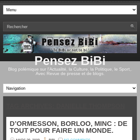
Pensez BiBi
Blog polémique sur l'Actualité, la Culture, la Politique, le Sport,.
Avec Revue de presse et de blogs.
TAG ARCHIVES:
DANIELLE THOMPSON
D’ORMESSON, BORLOO, MINC : DE
TOUT POUR FAIRE UN MONDE.
MARS 29, 2009
BIBI
NO COMMENTS