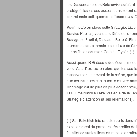
les Descendants des Bolcheviks sortiront l
protéger. Toutes ces associations seront s
central mais politiquement efficace : «
La C
Pour mettre en place cette Stratégie, Littl
Service Public (avec futurs Directeurs nomi
Bouygues, Paolini, Dassault, Bolloré, Pinaul
tourner plus que jamais les Instituts de So
intensifie les cours de Com à l’Elysée (1).
Aussi quand BiBi écoute des économistes di
vers l’Auto-Destruction alors que les sout
massivement le devant de la scène, que la
que les Banques continuent d’œuvrer dans
Chômage est de plus en plus désorientée, 
Et si Little Nikos a cette Stratégie de la T
Stratégie d’attention (à ses orientations).
________________________________
(1) Sur Bakchich Info (article repris dans «
excellemment du parcours très droitier de
fait silence sur les liens entre cette dern