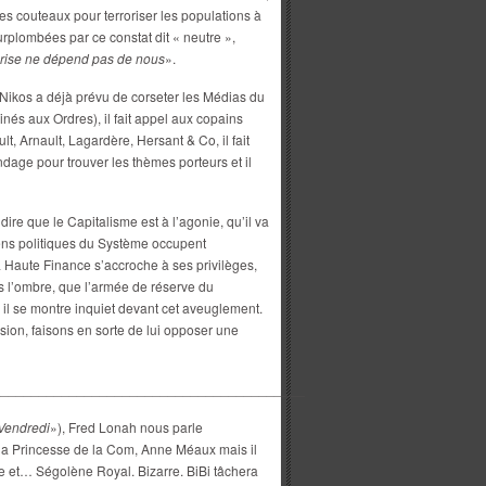
es couteaux pour terroriser les populations à
urplombées par ce constat dit « neutre »,
rise ne dépend pas de nous
».
e Nikos a déjà prévu de corseter les Médias du
nés aux Ordres), il fait appel aux copains
t, Arnault, Lagardère, Hersant & Co, il fait
ndage pour trouver les thèmes porteurs et il
re que le Capitalisme est à l’agonie, qu’il va
iens politiques du Système occupent
 Haute Finance s’accroche à ses privilèges,
 l’ombre, que l’armée de réserve du
il se montre inquiet devant cet aveuglement.
ension, faisons en sorte de lui opposer une
_________________________________________
Vendredi
»), Fred Lonah nous parle
 la Princesse de la Com, Anne Méaux mais il
ière et… Ségolène Royal. Bizarre. BiBi tâchera