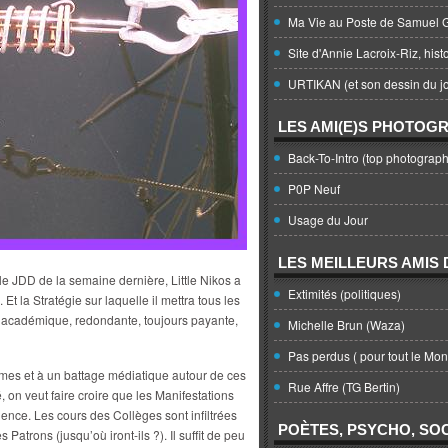
Ma Vie au Poste de Samuel G
Site d'Annie Lacroix-Riz, hist
URTIKAN (et son dessin du jo
LES AMI(E)S PHOTOG
Back-To-Intro (top photograph
P0P Neuf
Usage du Jour
LES MEILLEURS AMIS D
e JDD de la semaine dernière, Little Nikos a
Extimités (politiques)
t la Stratégie sur laquelle il mettra tous les
e académique, redondante, toujours payante,
Michelle Brun (Waza)
Pas perdus ( pour tout le Mo
èmes et à un battage médiatique autour de ces
Rue Affre (TG Bertin)
, on veut faire croire que les Manifestations
lence. Les cours des Collèges sont infiltrées
POÈTES, PSYCHO, SOC
Patrons (jusqu’où iront-ils ?). Il suffit de peu