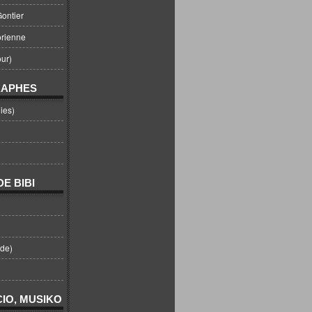
ontier
orienne
ur)
RAPHES
ies)
E BIBI
nde)
IO, MUSIKO