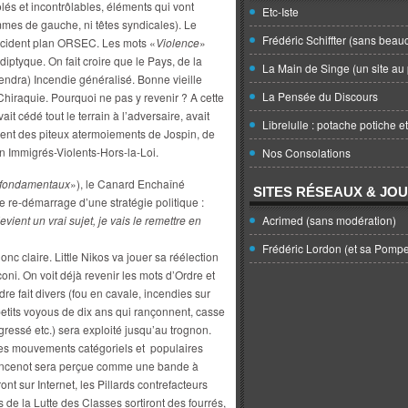
és et incontrôlables, éléments qui vont
Etc-Iste
mes de gauche, ni têtes syndicales). Le
Frédéric Schiffter (sans beau
’incident plan ORSEC. Les mots «
Violence
»
diptyque. On fait croire que le Pays, de la
La Main de Singe (un site au 
endra) Incendie généralisé. Bonne vieille
La Pensée du Discours
hiraquie. Pourquoi ne pas y revenir ? A cette
ait cédé tout le terrain à l’adversaire, avait
Librelulle : potache potiche e
vient des piteux atermoiements de Jospin, de
n Immigrés-Violents-Hors-la-Loi.
Nos Consolations
 fondamentaux
»), le Canard Enchaîné
SITES RÉSEAUX & JO
e re-démarrage d’une stratégie politique :
evient un vrai sujet, je vais le remettre en
Acrimed (sans modération)
Frédéric Lordon (et sa Pomp
onc claire. Little Nikos va jouer sa réélection
oni. On voit déjà revenir les mots d’Ordre et
re fait divers (fou en cavale, incendies sur
 petits voyous de dix ans qui rançonnent, casse
ressé etc.) sera exploité jusqu’au trognon.
 les mouvements catégoriels et populaires
esancenot sera perçue comme une bande à
ont sur Internet, les Pillards contrefacteurs
s de la Lutte des Classes sortiront des fourrés,