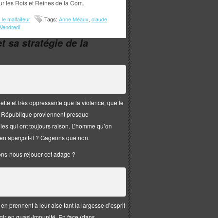
sur les Rois et Reines de la Com.
le malfaiteur
Tags:
Anne Méaux
,
claude
Vendredi
t sa stratégie de la
ette et très oppressante que la violence, que le
 de République proviennent presque
lles qui ont toujours raison. L’homme qu’on
 s’en aperçoit-il ? Gageons que non.
lons-nous rejouer cet adage ?
n prennent à leur aise tant la largesse d’esprit
gir en quasi-impunité. En face (dans