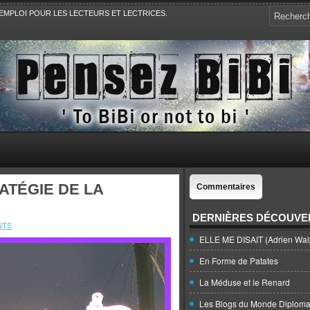
EMPLOI POUR LES LECTEURS ET LECTRICES.
e, la Politique, le Sport,. Avec Revue de presse et de blogs.
ATÉGIE DE LA
Commentaires
DERNIÈRES DÉCOUVE
NTS
ELLE ME DISAIT (Adrien Wal
En Forme de Patates
La Méduse et le Renard
Les Blogs du Monde Diploma