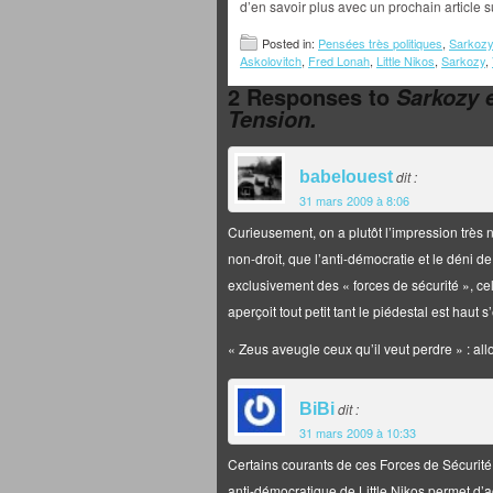
d’en savoir plus avec un prochain article 
Posted in:
Pensées très politiques
,
Sarkozy 
Askolovitch
,
Fred Lonah
,
Little Nikos
,
Sarkozy
,
2 Responses to
Sarkozy e
Tension.
babelouest
dit :
31 mars 2009 à 8:06
Curieusement, on a plutôt l’impression très n
non-droit, que l’anti-démocratie et le déni
exclusivement des « forces de sécurité », ce
aperçoit tout petit tant le piédestal est haut
« Zeus aveugle ceux qu’il veut perdre » : al
BiBi
dit :
31 mars 2009 à 10:33
Certains courants de ces Forces de Sécurité e
anti-démocratique de Little Nikos permet d’a