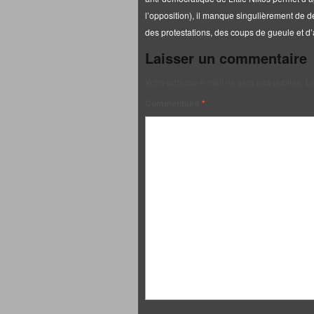
l’opposition), il manque singulièrement de dé
des protestations, des coups de gueule et d’
Laisser un commentaire
Votre adresse e-mail ne sera pas publiée.
Le
Commentaire
*