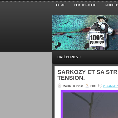
HOME
BI-BIOGRAPHIE
MODE D’
Pensez BiBi
»
CATÉGORIES
Blog polémique sur l'Actualité, la Cultur
SARKOZY ET SA STR
TENSION.
MARS 29, 2009
BIBI
2 COMME