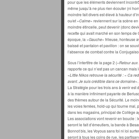
pour que les éléments deviennent incontrôl
même jusqu’à ne plus rien écouter (ni hom
moindre fait divers est élevé à hauteur d
ou/et «
Calme
» reviennent sur la scène en 
moindre étincelle, peut devenir (donc devi
recette qui avait marché en son temps de C
époque, la «
Gauche
» frileuse, honteuse av
baissé et pantalon et pavillon : on se sou
l’absence de combat contre la Conjugaiso
Sous l’intertitre de la page 2 («
Retour aux
rapporte ce qui n’est pas un cancan mais l
«
Little Nikos retrouve la sécurité : « Ca red
avant. Je suis crédible dans ce domaine
».
La Stratégie pour les trois ans à venir est d
à la manière infiniment payante de Berlusc
des thèmes autour de la Sécurité. Le moind
les voies ferrées, hold-up qui tourne mal,
dans les magasins, principal de Collège ag
Les associations vont revenir en boucle :
seront le fait d’émeutiers, la bande à B
Bonnot bis, les Voyous sans foi ni loi surfer
seront à tous les coins de rue, les partisan