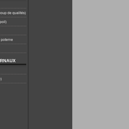
coup de qualités)
poil)
t poterne
URNAUX
e)