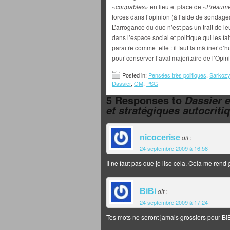
«
coupables
» en lieu et place de «
Présumé
forces dans l’opinion (à l’aide de sondages 
L’arrogance du duo n’est pas un trait de l
dans l’espace social et politique qui les fa
paraître comme telle : il faut la mâtiner d
pour conserver l’aval majoritaire de l’Opin
Posted in:
Pensées très politiques
,
Sarkozy 
Dassier
,
OM
,
PSG
5 Responses to
Dassier 
et stratégiques autocriti
nicocerise
dit :
24 septembre 2009 à 16:58
Il ne faut pas que je lise cela. Cela me rend 
BiBi
dit :
24 septembre 2009 à 17:24
Tes mots ne seront jamais grossiers pour BiB