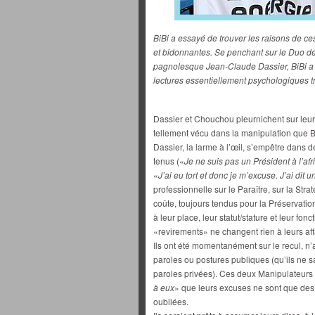
BiBi a essayé de trouver les raisons de c
et bidonnantes. Se penchant sur le Duo d
pagnolesque Jean-Claude Dassier, BiBi a a
lectures essentiellement psychologiques tr
Dassier et Chouchou pleurnichent sur leurs 
tellement vécu dans la manipulation que B
Dassier, la larme à l’œil, s’empêtre dans
tenus («
Je ne suis pas un Président à l’afr
«
J’ai eu tort et donc je m’excuse. J’ai dit u
professionnelle sur le Paraître, sur la St
coûte, toujours tendus pour la Préservati
à leur place, leur statut/stature et leur f
«revirements» ne changent rien à leurs aff
Ils ont été momentanément sur le recul, n
paroles ou postures publiques (qu’ils ne sa
paroles privées). Ces deux Manipulateurs 
à eux
» que leurs excuses ne sont que des c
oubliées.