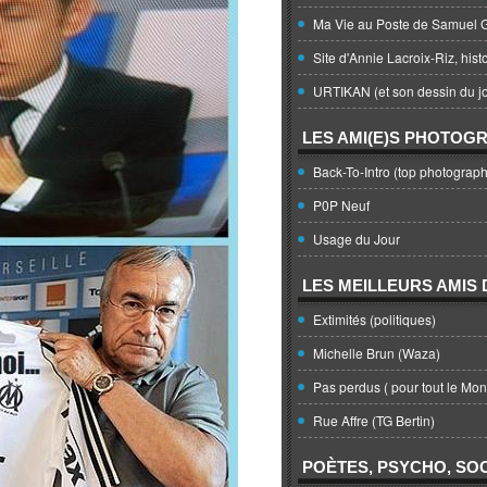
Ma Vie au Poste de Samuel G
Site d'Annie Lacroix-Riz, hist
URTIKAN (et son dessin du jo
LES AMI(E)S PHOTOG
Back-To-Intro (top photograph
P0P Neuf
Usage du Jour
LES MEILLEURS AMIS D
Extimités (politiques)
Michelle Brun (Waza)
Pas perdus ( pour tout le Mo
Rue Affre (TG Bertin)
POÈTES, PSYCHO, SOC