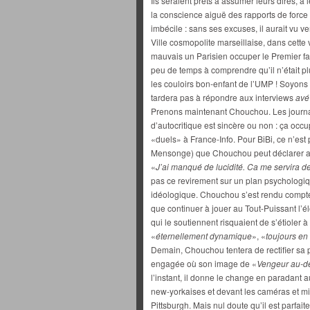
Ils seraient prêts à assumer leurs dires, à
la conscience aiguë des rapports de force 
imbécile : sans ses excuses, il aurait vu ve
Ville cosmopolite marseillaise, dans cette v
mauvais un Parisien occuper le Premier fa
peu de temps à comprendre qu’il n’était p
les couloirs bon-enfant de l’UMP ! Soyons 
tardera pas à répondre aux interviews
avé
Prenons maintenant Chouchou. Les journ
d’autocritique est sincère ou non : ça occ
«duels» à France-Info. Pour BiBi, ce n’est p
Mensonge) que Chouchou peut déclarer au
«
J’ai manqué de lucidité. Ca me servira de 
pas ce revirement sur un plan psychologiq
idéologique. Chouchou s’est rendu compte 
que continuer à jouer au Tout-Puissant l’él
qui le soutiennent risquaient de s’étioler à 
«
éternellement dynamique
», «
toujours e
Demain, Chouchou tentera de rectifier sa 
engagée où son image de «
Vengeur au-de
l’instant, il donne le change en paradant 
new-yorkaises et devant les caméras et mic
Pittsburgh. Mais nul doute qu’il est parfai