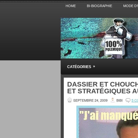
HOME
BI-BIOGRAPHIE
MODE D’
Pensez BiBi
»
CATÉGORIES
Blog polémique sur l'Actualité, la Cultur
DASSIER ET CHOUC
ET STRATÉGIQUES A
SEPTEMBRE 24, 2009
BIBI
5 