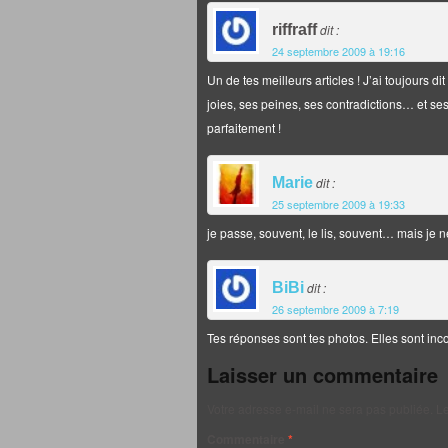
riffraff
dit :
24 septembre 2009 à 19:16
Un de tes meilleurs articles ! J’ai toujours di
joies, ses peines, ses contradictions… et ses
parfaitement !
Marie
dit :
25 septembre 2009 à 19:33
je passe, souvent, le lis, souvent… mais je n
BiBi
dit :
26 septembre 2009 à 7:19
Tes réponses sont tes photos. Elles sont in
Laisser un commentaire
Votre adresse e-mail ne sera pas publiée.
Le
Commentaire
*