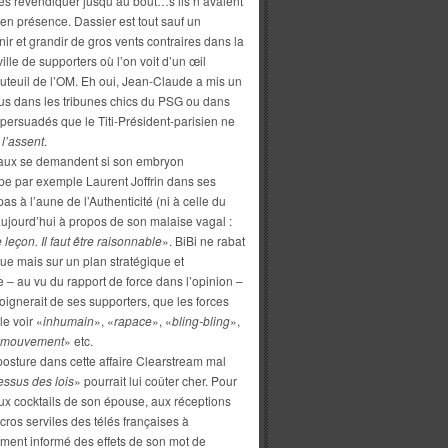
 les revendiquer jusqu’au bout…s’ils n’avaient
en présence. Dassier est tout sauf un
nir et grandir de gros vents contraires dans la
ille de supporters où l’on voit d’un œil
uteuil de l’OM. Eh oui, Jean-Claude a mis un
lus dans les tribunes chics du PSG ou dans
persuadés que le Titi-Président-parisien ne
 l’assent
.
aux se demandent si son embryon
upe par exemple Laurent Joffrin dans ses
as à l’aune de l’Authenticité (ni à celle du
jourd’hui à propos de son malaise vagal :
leçon. Il faut être raisonnable
». BiBi ne rabat
ue mais sur un plan stratégique et
– au vu du rapport de force dans l’opinion –
oignerait de ses supporters, que les forces
le voir «
inhumain
», «
rapace
», «
bling-bling
»,
n mouvement
» etc.
posture dans cette affaire Clearstream mal
ssus des lois
» pourrait lui coûter cher. Pour
aux cocktails de son épouse, aux réceptions
ros serviles des télés françaises à
tement informé des effets de son mot de