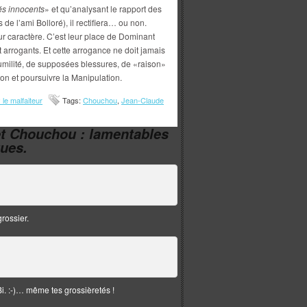
s innocents
» et qu’analysant le rapport des
de l’ami Bolloré), il rectifiera… ou non.
eur caractère. C’est leur place de Dominant
it arrogants. Et cette arrogance ne doit jamais
’humilité, de supposées blessures, de «raison»
ion et poursuivre la Manipulation.
le malfaiteur
Tags:
Chouchou
,
Jean-Claude
et Chouchou : lamentables
ques.
grossier.
i. :-)… même tes grossièretés !