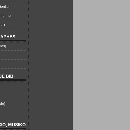
ontier
orienne
ur)
RAPHES
ies)
E BIBI
nde)
IO, MUSIKO