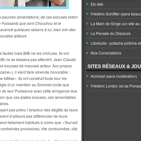
Etc-Iste
Frédéric Schiffter (sans beau
es pauvres lamentations, de ces excuses bidon
e Puissants que sont Chouchou et le
La Main de Singe (un site au 
vancé quelques raisons à lui, bien loin des
La Pensée du Discours
ouvées ailleurs.
Librelulle : potache potiche e
Nos Consolations
fautes mais BiBi ne les croit pas. Ils ont
iBi ne se laissera pas attendrir. Jean-Claude
 des excuses de mauvais acteur. Aux propos
SITES RÉSEAUX & JO
icaine
»), il vient faire amende honorable :
Acrimed (sans modération)
ne bêtise
». Ils ont construit toute leur vie
ratégie d’un maintien au Sommet coûte que
Frédéric Lordon (et sa Pomp
on de leur Puissance avec cette arrogance due
onction que ces plates excuses, ces lamentables
aires.
’ayant pas prévu l’ampleur des dégâts de leurs
vent d’ailleurs pas différencier de leurs
sont tellement habitués à croire que «
Tout est
ontraintes provisoires, vite contournées, vite