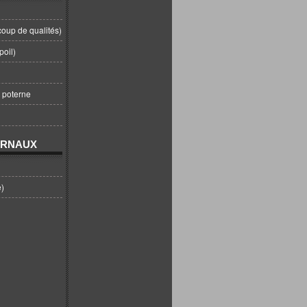
coup de qualités)
poil)
t poterne
URNAUX
e)