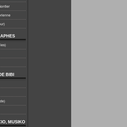
ontier
orienne
ur)
RAPHES
ies)
E BIBI
nde)
IO, MUSIKO