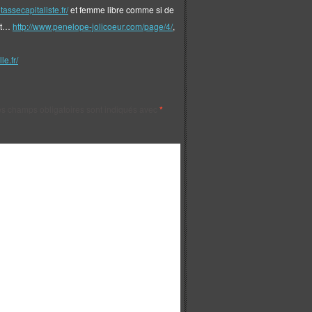
tassecapitaliste.fr/
et femme libre comme si de
t…
http://www.penelope-jolicoeur.com/page/4/
,
le.fr/
s champs obligatoires sont indiqués avec
*