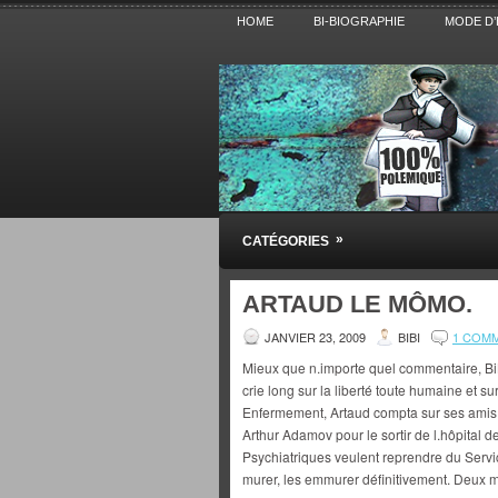
HOME
BI-BIOGRAPHIE
MODE D’
Pensez BiBi
»
CATÉGORIES
Blog polémique sur l'Actualité, la Cultur
ARTAUD LE MÔMO.
JANVIER 23, 2009
BIBI
1 COM
Mieux que n.importe quel commentaire, BiB
crie long sur la liberté toute humaine et 
Enfermement, Artaud compta sur ses amis M
Arthur Adamov pour le sortir de l.hôpital d
Psychiatriques veulent reprendre du Servic
murer, les emmurer définitivement. Deux mo