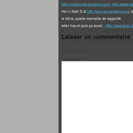
http://voldemots.blogspot.com/
,
http://www.pe
rien n était ;D &
http://kanya.over-blog.com/
e
le trône, quelle merveille de sagacité.
allez hop,et puis ça aussi…
http://plagiat.ec-lil
Laisser un commentaire
Votre adresse e-mail ne sera pas publiée.
Le
Commentaire
*