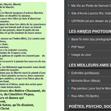
Ma Vie au Poste de Samuel G
Site d'Annie Lacroix-Riz, hist
URTIKAN (et son dessin du jo
LES AMI(E)S PHOTOG
Back-To-Intro (top photograph
P0P Neuf
Usage du Jour
LES MEILLEURS AMIS D
Extimités (politiques)
Michelle Brun (Waza)
Pas perdus ( pour tout le Mo
Rue Affre (TG Bertin)
POÈTES, PSYCHO, SOC