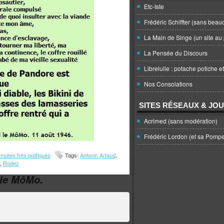
Etc-Iste
Frédéric Schiffter (sans beau
La Main de Singe (un site au 
La Pensée du Discours
Librelulle : potache potiche e
Nos Consolations
SITES RÉSEAUX & JO
Acrimed (sans modération)
Frédéric Lordon (et sa Pomp
nsées très politiques
Tags:
Antonin Artaud
,
,
Rodez
 le MôMo.