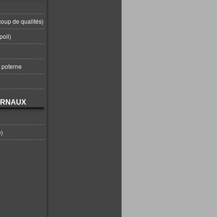
coup de qualités)
poil)
t poterne
URNAUX
e)