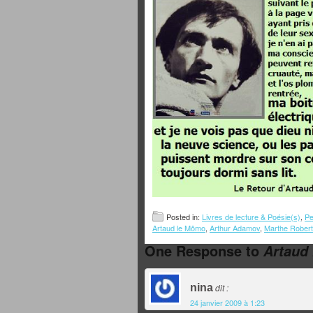
Posted in:
Livres de lecture & Poésie(s)
,
Pe
Artaud le Mômo
,
Arthur Adamov
,
Marthe Robert
One Response to
Artaud
nina
dit :
24 janvier 2009 à 1:23