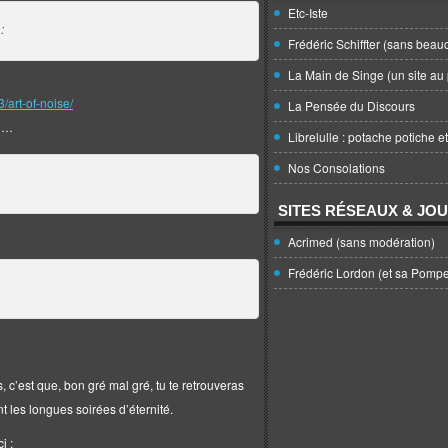
Etc-Iste
 :
Frédéric Schiffter (sans beau
La Main de Singe (un site au 
/art-of-noise/
La Pensée du Discours
li…
Librelulle : potache potiche e
Nos Consolations
SITES RÉSEAUX & JO
Acrimed (sans modération)
Frédéric Lordon (et sa Pomp
, c’est que, bon gré mal gré, tu te retrouveras
 les longues soirées d’éternité.
i :