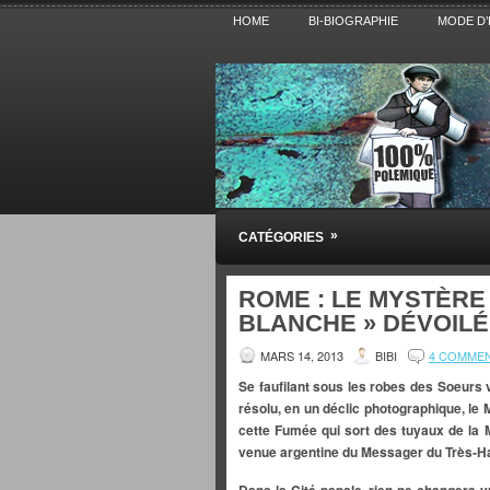
HOME
BI-BIOGRAPHIE
MODE D’
Pensez BiBi
»
CATÉGORIES
Blog polémique sur l'Actualité, la Cultur
ROME : LE MYSTÈRE
BLANCHE » DÉVOILÉ
MARS 14, 2013
BIBI
4 COMME
Se faufilant sous les robes des Soeurs v
résolu,
en un déclic photographique, le
cette Fumée qui sort des tuyaux de la 
venue argentine du Messager du Très-Hau