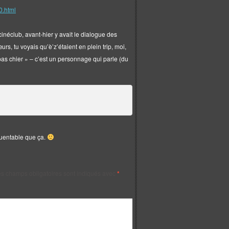
20.html
 cinéclub, avant-hier y avait le dialogue des
s, tu voyais qu’è’z’étaient en plein trip, moi,
pas chier » – c’est un personnage qui parle (du
équentable que ça.
s champs obligatoires sont indiqués avec
*