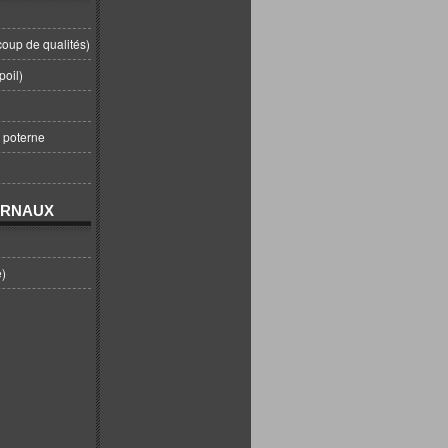
coup de qualités)
poil)
t poterne
URNAUX
e)