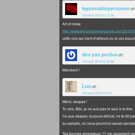
lejournaldepersonne
dit
14 mars 2013 à 17:36
Art of noise
http://www.lejournaldepersonne.com/2013/03
cette voix qui vient d’ailleurs ou la vox popu
des pas perdus
dit :
14 mars 2013 à 18:58
Mécréant !
Lou
dit :
15 mars 2013 à 5:21
Merci, despas !
Tu vois, Bibi, je ne suis pas le seul à le dire.
Ce que despas, toujours délicat, ne te dit pas
au paradis, où nous pourrons causer pendant
Tes bonnes gimpsœurs (?) me rappellent cec