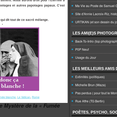
raiment. Nous aurons droit pour l’Éternité à
potages et autres papotages papaux. C’est
Ma Vie au Poste de Samuel G
Site d'Annie Lacroix-Riz, hist
 qui dit tout de ce sacré mélange.
URTIKAN (et son dessin du jo
*
LES AMI(E)S PHOTOG
Back-To-Intro (top photograph
P0P Neuf
Usage du Jour
LES MEILLEURS AMIS D
Extimités (politiques)
Michelle Brun (Waza)
Pas perdus ( pour tout le Mo
umée blanche
,
Le Vatican
,
Rome
Rue Affre (TG Bertin)
e Mystère de la « Fumée
POÈTES, PSYCHO, SOC