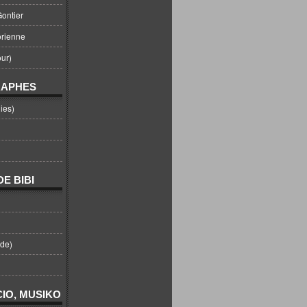
ontier
orienne
ur)
RAPHES
ies)
E BIBI
nde)
IO, MUSIKO