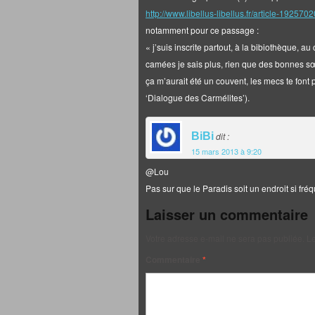
http://www.libellus-libellus.fr/article-192570
notamment pour ce passage :
« j’suis inscrite partout, à la bibiothèque, au
camées je sais plus, rien que des bonnes sœur
ça m’aurait été un couvent, les mecs te font 
‘Dialogue des Carmélites’).
BiBi
dit :
15 mars 2013 à 9:20
@Lou
Pas sur que le Paradis soit un endroit si fr
Laisser un commentaire
Votre adresse e-mail ne sera pas publiée.
Le
Commentaire
*