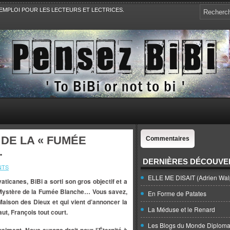
EMPLOI POUR LES LECTEURS ET LECTRICES.
e, la Politique, le Sport,. Avec Revue de presse et de blogs.
 DE LA « FUMÉE
Commentaires
.
DERNIÈRES DÉCOUVE
NTS
ELLE ME DISAIT (Adrien Wal
aticanes, BiBi a sorti son gros objectif et a
 Mystère de la Fumée Blanche… Vous savez,
En Forme de Patates
Maison des Dieux et qui vient d’annoncer la
La Méduse et le Renard
t, François tout court.
Les Blogs du Monde Diploma