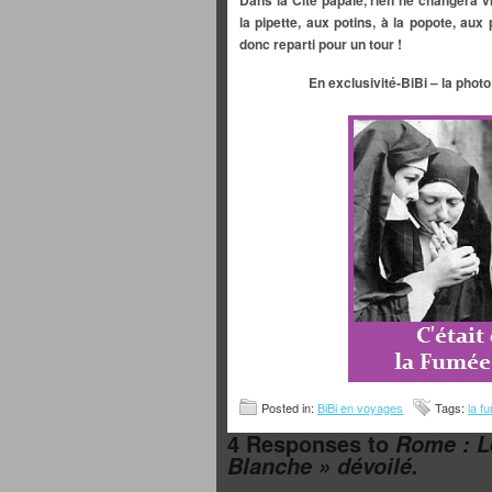
Dans la Cité papale, rien ne changera v
la pipette, aux potins, à la
popote, aux
donc reparti pour un tour !
En exclusivité-BiBi – la photo
Posted in:
BiBi en voyages
Tags:
la f
4 Responses to
Rome : L
Blanche » dévoilé.