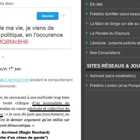
Etc-Iste
Frédéric Schiffter (sans beau
La Main de Singe (un site au 
La Pensée du Discours
Librelulle : potache potiche e
Nos Consolations
*
SITES RÉSEAUX & JO
er
LVI. 1
juin
Acrimed (sans modération)
at
d’
Acrimed Info
scrutant le comportement
Frédéric Lordon (et sa Pomp
Simmonet :