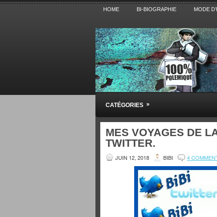
HOME
BI-BIOGRAPHIE
MODE D’
Pensez BiBi
»
CATÉGORIES
Blog polémique sur l'Actualité, la Cultur
MES VOYAGES DE LA
TWITTER.
JUIN 12, 2018
BIBI
4 COMMEN