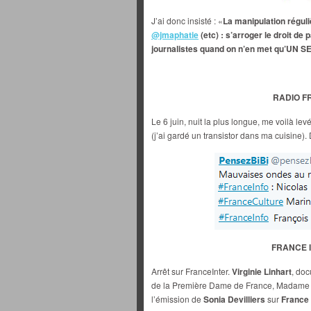
J’ai donc insisté : «
La manipulation réguli
@jmaphatie
(etc) : s’arroger le droit de
journalistes quand on n’en met qu’UN SEU
RADIO FR
Le 6 juin, nuit la plus longue, me voilà le
(j’ai gardé un transistor dans ma cuisine
FRANCE IN
Arrêt sur FranceInter.
Virginie Linhart
, doc
de la Première Dame de France, Madame Bri
l’émission de
Sonia Devilliers
sur
France 