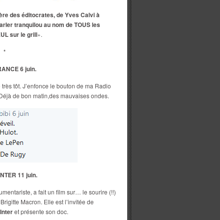
ère des éditocrates, de Yves Calvi à
 parler tranquilou au nom de TOUS les
L sur le grill
».
*
ANCE 6 juin.
vé très tôt. J’enfonce le bouton de ma Radio
). Déjà de bon matin,des mauvaises ondes.
TER 11 juin.
umentariste, a fait un film sur… le sourire (!!)
gitte Macron. Elle est l’invitée de
Inter
et présente son doc.