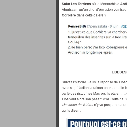
Salut Les Terriens
où le Monarchiste
Ard
Ahurissant qu’un chef d’émission vomisse 
Corbière
dans cette galère ?
LIBEDESIN
Suivez l’histoire. Je lis la réponse de
Libe
avec stupéfaction la raison pour laquelle l
parlé des ristournes Macron. Ils étaient….
Libe
vaut alors son pesant d’or. Cette haut
«
Instance de Vérité
» n’y va pas par quatr
qu’ils disent.