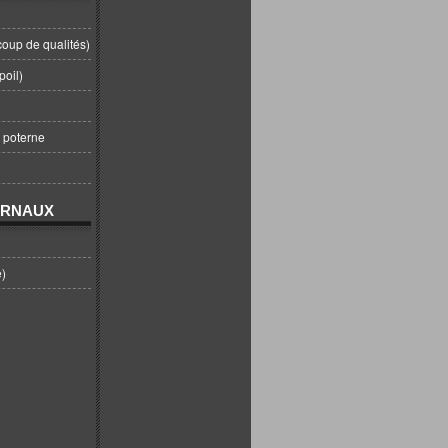
coup de qualités)
poil)
t poterne
URNAUX
e)