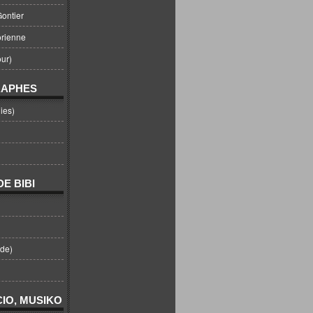
ontier
orienne
ur)
RAPHES
ies)
E BIBI
nde)
IO, MUSIKO