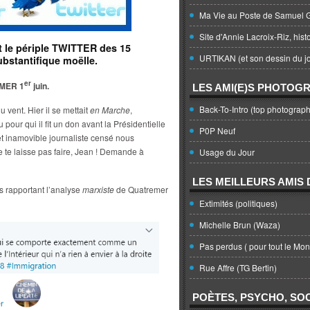
Ma Vie au Poste de Samuel G
Site d'Annie Lacroix-Riz, hist
ait le périple TWITTER des 15
URTIKAN (et son dessin du jo
substantifique moëlle.
er
MER 1
juin.
LES AMI(E)S PHOTOG
Back-To-Intro (top photograph
 vent. Hier il se mettait
en Marche
,
pour qui il fit un don avant la Présidentielle
P0P Neuf
et inamovible journaliste censé nous
 te laisse pas faire, Jean ! Demande à
Usage du Jour
LES MEILLEURS AMIS D
es rapportant l’analyse
marxiste
de Quatremer
Extimités (politiques)
Michelle Brun (Waza)
Pas perdus ( pour tout le Mo
Rue Affre (TG Bertin)
POÈTES, PSYCHO, SOC