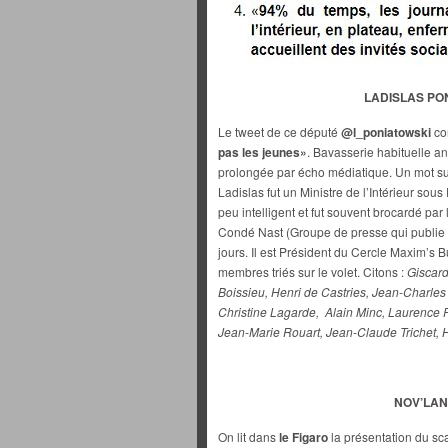
LADISLAS PONI
Le tweet de ce député
@l_poniatowski
co
pas les jeunes»
. Bavasserie habituelle an
prolongée par écho médiatique. Un mot sur
Ladislas fut un Ministre de l’Intérieur sou
peu intelligent et fut souvent brocardé pa
Condé Nast (Groupe de presse qui publie V
jours. Il est Président du Cercle Maxim’s
membres triés sur le volet. Citons :
Giscard
Boissieu, Henri de Castries, Jean-Charles 
Christine Lagarde, Alain Minc, Laurence P
Jean-Marie Rouart, Jean-Claude Trichet, 
NOV’LANG
On lit dans
le Figaro
la présentation du s