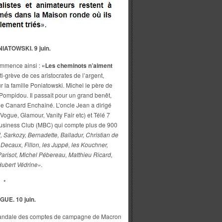
ATOWSKI. 9 juin.
mmence ainsi :
«Les cheminots n’aiment
ti-grève de ces aristocrates de l’argent,
 la famille Poniatowski. Michel le père de
s Pompidou. Il passait pour un grand benêt,
r le Canard Enchaîné. L’oncle Jean a dirigé
ogue, Glamour, Vanity Fair etc) et Télé 7
 Business Club (MBC) qui compte plus de 900
, Sarkozy, Bernadette, Balladur, Christian de
Decaux, Fillon, les Juppé, les Kouchner,
arisot, Michel Pébereau, Matthieu Ricard,
Hubert Védrine».
*
UE. 10 juin.
candale des comptes de campagne de Macron