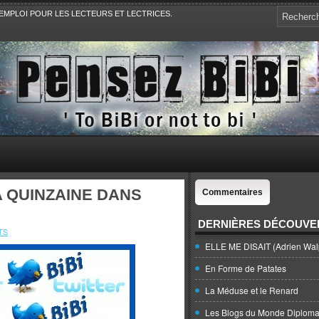
EMPLOI POUR LES LECTEURS ET LECTRICES.
e, la Politique, le Sport,. Avec Revue de presse et de blogs.
 QUINZAINE DANS
Commentaires
DERNIÈRES DÉCOUVE
TS
ELLE ME DISAIT (Adrien Wal
En Forme de Patates
La Méduse et le Renard
Les Blogs du Monde Diploma