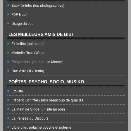
Back-To-Intro (top photographies)
P0P Neuf
Usage du Jour
LES MEILLEURS AMIS DE BIBI
Extimités (politiques)
Michelle Brun (Waza)
Pas perdus ( pour tout le Monde)
Rue Affre (TG Bertin)
POÈTES, PSYCHO, SOCIO, MUSIKO
Etc-Iste
Frédéric Schiffter (sans beaucoup de qualités)
La Main de Singe (un site au poil)
La Pensée du Discours
Librelulle : potache potiche et poterne