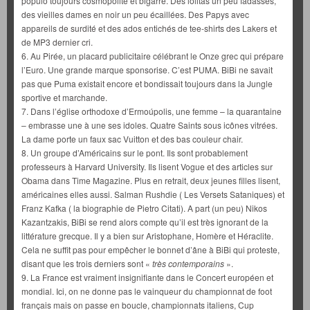
populo toujours cosmopolite et bigarré. Des lolitas un peu fadasses,
des vieilles dames en noir un peu écaillées. Des Papys avec
appareils de surdité et des ados entichés de tee-shirts des Lakers et
de MP3 dernier cri.
6. Au Pirée, un placard publicitaire célébrant le Onze grec qui prépare
l’Euro. Une grande marque sponsorise. C’est PUMA. BiBi ne savait
pas que Puma existait encore et bondissait toujours dans la Jungle
sportive et marchande.
7. Dans l’église orthodoxe d’Ermoúpolis, une femme – la quarantaine
– embrasse une à une ses idoles. Quatre Saints sous icônes vitrées.
La dame porte un faux sac Vuitton et des bas couleur chair.
8. Un groupe d’Américains sur le pont. Ils sont probablement
professeurs à Harvard University. Ils lisent Vogue et des articles sur
Obama dans Time Magazine. Plus en retrait, deux jeunes filles lisent,
américaines elles aussi. Salman Rushdie ( Les Versets Sataniques) et
Franz Kafka ( la biographie de Pietro Citati). A part (un peu) Nikos
Kazantzakis, BiBi se rend alors compte qu’il est très ignorant de la
littérature grecque. Il y a bien sur Aristophane, Homère et Héraclite.
Cela ne suffit pas pour empêcher le bonnet d’âne à BiBi qui proteste,
disant que les trois derniers sont «
très contemporains
».
9. La France est vraiment insignifiante dans le Concert européen et
mondial. Ici, on ne donne pas le vainqueur du championnat de foot
français mais on passe en boucle, championnats italiens, Cup