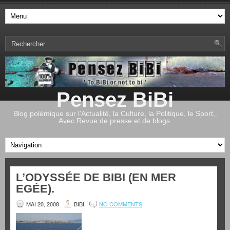
Pensez BiBi
Blog polémique sur l'Actualité, la Culture, la Politique, le Sport,.
Avec Revue de presse et de blogs.
L’ODYSSÉE DE BIBI (EN MER
EGÉE).
MAI 20, 2008
BIBI
NO COMMENTS