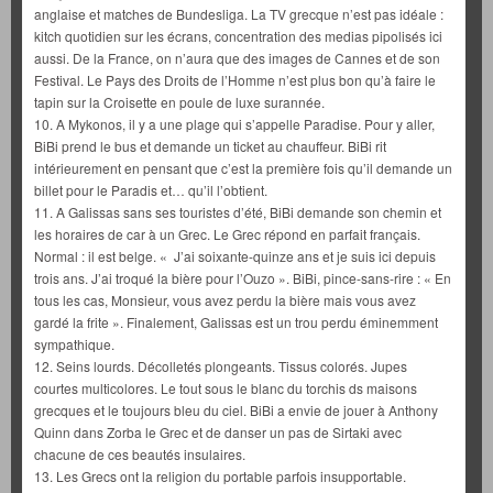
anglaise et matches de Bundesliga. La TV grecque n’est pas idéale :
kitch quotidien sur les écrans, concentration des medias pipolisés ici
aussi. De la France, on n’aura que des images de Cannes et de son
Festival. Le Pays des Droits de l’Homme n’est plus bon qu’à faire le
tapin sur la Croisette en poule de luxe surannée.
10. A Mykonos, il y a une plage qui s’appelle Paradise. Pour y aller,
BiBi prend le bus et demande un ticket au chauffeur. BiBi rit
intérieurement en pensant que c’est la première fois qu’il demande un
billet pour le Paradis et… qu’il l’obtient.
11. A Galissas sans ses touristes d’été, BiBi demande son chemin et
les horaires de car à un Grec. Le Grec répond en parfait français.
Normal : il est belge. « J’ai soixante-quinze ans et je suis ici depuis
trois ans. J’ai troqué la bière pour l’Ouzo ». BiBi, pince-sans-rire : « En
tous les cas, Monsieur, vous avez perdu la bière mais vous avez
gardé la frite ». Finalement, Galissas est un trou perdu éminemment
sympathique.
12. Seins lourds. Décolletés plongeants. Tissus colorés. Jupes
courtes multicolores. Le tout sous le blanc du torchis ds maisons
grecques et le toujours bleu du ciel. BiBi a envie de jouer à Anthony
Quinn dans Zorba le Grec et de danser un pas de Sirtaki avec
chacune de ces beautés insulaires.
13. Les Grecs ont la religion du portable parfois insupportable.