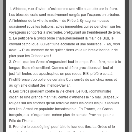
1. Athènes, vue d’avion, c’est comme une ville attaquée par la lèpre.
Les blocs de craie sont massivement rongés par l’expansion urbaine.
A l’intérieur de la ville, le métro – du Pirée à Syntagma – passe
quasiment sous les balcons. Et les immeubles qui se penchent sur les
voyageurs sont prêts à s’écrouler, préfigurant un tremblement de terre.
2. Le petit père à Syros broie chaleureusement la main de BiBi, le
croyant catholique. Suivent une accolade et une bourrade. «
Toi, mon
frère !
» Et au moment de se quitter, tiens voilà un bras d’honneur de
plus pour les Orthodoxes !
3. On dit que les Grecs s’engueulent tout le temps. Peut-être, mais à la
longue, ils se réconcilient. Comme si d’être grec dépassait tout et
justifiait toutes ces apostrophes un peu rudes. BiBi préfère cela à
l’indifférence trop polie de certains Culs serrés de par chez nous et
au cynisme distant des Intellos-Caviar.
4. Les Grecs gueulent contre la vie chère. Le KKE (communiste)
organise une grande manif au centre d’Athènes le 15 mai. Drapeaux
rouges sur les affiches qu’on retrouve dans les coins les plus reculés
des îles. Armature populaire incontestable. En France, les Cocos
français, eux, n’organisent même plus de cars de Province pour la
Fête de l’Huma.
5. Prendre le bus dégling’ pour faire le tour des îles. La Grèce et le