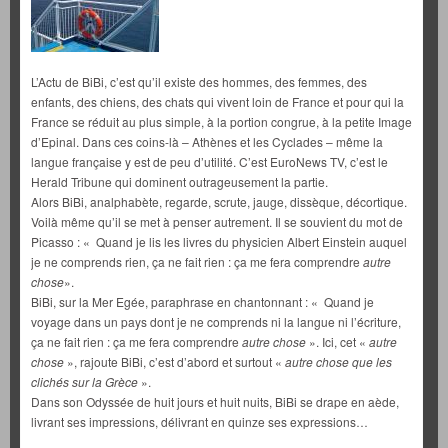
L’Actu de BiBi, c’est qu’il existe des hommes, des femmes, des
enfants, des chiens, des chats qui vivent loin de France et pour qui la
France se réduit au plus simple, à la portion congrue, à la petite Image
d’Epinal. Dans ces coins-là – Athènes et les Cyclades – même la
langue française y est de peu d’utilité. C’est EuroNews TV, c’est le
Herald Tribune qui dominent outrageusement la partie.
Alors BiBi, analphabète, regarde, scrute, jauge, dissèque, décortique.
Voilà même qu’il se met à penser autrement. Il se souvient du mot de
Picasso : « Quand je lis les livres du physicien Albert Einstein auquel
je ne comprends rien, ça ne fait rien : ça me fera comprendre
autre
chose
».
BiBi, sur la Mer Egée, paraphrase en chantonnant : « Quand je
voyage dans un pays dont je ne comprends ni la langue ni l’écriture,
ça ne fait rien : ça me fera comprendre
autre chose
». Ici, cet «
autre
chose
», rajoute BiBi, c’est d’abord et surtout «
autre chose que les
clichés sur la Grèce
».
Dans son Odyssée de huit jours et huit nuits, BiBi se drape en aède,
livrant ses impressions, délivrant en quinze ses expressions…