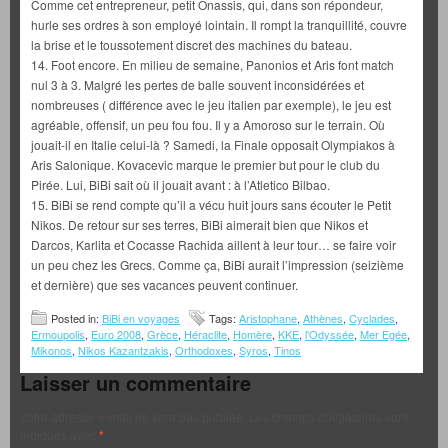
Comme cet entrepreneur, petit Onassis, qui, dans son répondeur,
hurle ses ordres à son employé lointain. Il rompt la tranquillité, couvre
la brise et le toussotement discret des machines du bateau.
14. Foot encore. En milieu de semaine, Panonios et Aris font match
nul 3 à 3. Malgré les pertes de balle souvent inconsidérées et
nombreuses ( différence avec le jeu italien par exemple), le jeu est
agréable, offensif, un peu fou fou. Il y a Amoroso sur le terrain. Où
jouait-il en Italie celui-là ? Samedi, la Finale opposait Olympiakos à
Aris Salonique. Kovacevic marque le premier but pour le club du
Pirée. Lui, BiBi sait où il jouait avant : à l’Atletico Bilbao.
15. BiBi se rend compte qu’il a vécu huit jours sans écouter le Petit
Nikos. De retour sur ses terres, BiBi aimerait bien que Nikos et
Darcos, Karlita et Cocasse Rachida aillent à leur tour… se faire voir
un peu chez les Grecs. Comme ça, BiBi aurait l’impression (seizième
et dernière) que ses vacances peuvent continuer.
Posted in:
BiBi en voyages
Tags:
Aristophane
,
Athènes
,
Cyclades
,
Ermoupolis
,
Euro 2008
,
Grèce
,
Héraclite
,
Homère
,
KKE
,
l'Odyssée
,
Mer Egée
,
Mikonos
,
Nikos Kazantzakis
,
Orthodoxes
,
Syros
,
Tinos
Laisser un commentaire
Votre adresse e-mail ne sera pas publiée.
Les champs obligatoires sont
indiqués avec
*