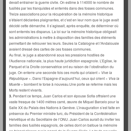
devait entrainer la guerre civile. On estime à 114000 le nombre de
fusillés par les franquistes et enterrés dans des fosses communes.
Treize associations pour la récupération de la mémoire historique
s’étaient déclarées plaignantes, et c’est en leur nom que le juge avait
décidé cette démarche. Il s’agissait, après enquête, de déterminer où
sont enterrés les disparus. La loi sur la mémoire historique obligeait
les administrations à mettre à disposition des familles des éléments
permettant de retrouver les leurs. Seules la Catalogne et l’Andalousie
avaient dressé des cartes de ces fosses communes.
Au final, le juge a abandonné sous les pressions hostiles de
l’Audience nationale, la plus haute juridiction espagnole. L’Eglise, le
Parquet et la Droite conservatrice ont eu raison de l’obstination du
juge. On enterre une seconde fois ces morts qui criaient «
Vive la
République
». Dans l’Espagne d’aujourd’hui, ceux qui crient «
Viva la
Muerte
» bombent le torse à nouveau.Une porte se referme mais les
Morts restent vivants.
3.
Pendant ce temps, Juan Carlos et son épouse Sofia offraient une
vaste fresque de 1400 mètres carré, œuvre de Miquel Barcelo pour la
Salle XX du Palais des Nations à Genève. L’inauguration s’est faite en
présence du Premier ministre turc, du Président de la Confédération
Helvétique et du Secrétaire de l’ONU. Juan Carlos aurait du inviter les
familles des fusillés espagnols, de celles dont on bafoue la mémoire
en faisant silence sur le passé de la Guerre Civile. La toute nouvelle