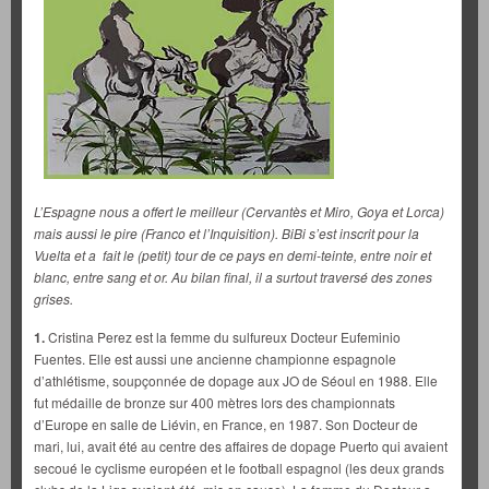
L’Espagne nous a offert le meilleur (Cervantès et Miro, Goya et Lorca)
mais aussi le pire (Franco et l’Inquisition). BiBi s’est inscrit pour la
Vuelta et a fait le (petit) tour de ce pays en demi-teinte, entre noir et
blanc, entre sang et or. Au bilan final, il a surtout traversé des zones
grises.
1.
Cristina Perez est la femme du sulfureux Docteur Eufeminio
Fuentes.
Elle est aussi une ancienne championne espagnole
d’athlétisme, soupçonnée de dopage aux JO de Séoul en 1988. Elle
fut médaille de bronze sur 400 mètres lors des championnats
d’Europe en salle de Liévin, en France, en 1987. Son Docteur de
mari, lui, avait été au centre des affaires de dopage Puerto qui avaient
secoué le cyclisme européen et le football espagnol (les deux grands