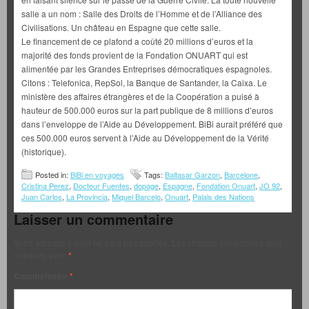
salle a un nom : Salle des Droits de l’Homme et de l’Alliance des
Civilisations. Un château en Espagne que cette salle.
Le financement de ce plafond a coûté 20 millions d’euros et la
majorité des fonds provient de la Fondation ONUART qui est
alimentée par les Grandes Entreprises démocratiques espagnoles.
Citons : Telefonica, RepSol, la Banque de Santander, la Caixa. Le
ministère des affaires étrangères et de la Coopération a puisé à
hauteur de 500.000 euros sur la part publique de 8 millions d’euros
dans l’enveloppe de l’Aide au Développement. BiBi aurait préféré que
ces 500.000 euros servent à l’Aide au Développement de la Vérité
(historique).
Posted in:
BiBi en voyages
Tags:
Baltasar Garzon
,
Barcelone
,
Cristina Perez
,
Docteur Fuentes
,
dopage
,
Espagne
,
Fondation Onuart
,
JO 92
,
Juan Carlos
,
La Provincia
,
Miquel Barcelo
,
Onuart
,
Palais des Nations
Laisser un commentaire
Votre adresse e-mail ne sera pas publiée.
Les champs obligatoires sont
indiqués avec
*
Commentaire
*