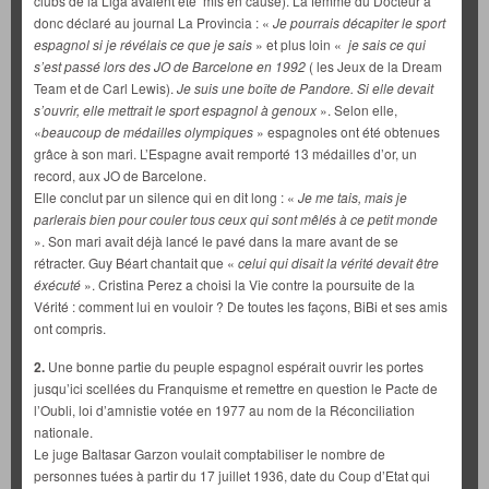
clubs de la Liga avaient été mis en cause). La femme du Docteur a
donc déclaré au journal La Provincia : «
Je pourrais décapiter le sport
espagnol si je révélais ce que je sais
» et plus loin «
je sais ce qui
s’est passé lors des JO de Barcelone en 1992
( les Jeux de la Dream
Team et de Carl Lewis).
Je suis une boîte de Pandore. Si elle devait
s’ouvrir, elle mettrait le sport espagnol à genoux
». Selon elle,
«
beaucoup de médailles olympiques
» espagnoles ont été obtenues
grâce à son mari. L’Espagne avait remporté 13 médailles d’or, un
record, aux JO de Barcelone.
Elle conclut par un silence qui en dit long : «
Je me tais, mais je
parlerais bien pour couler tous ceux qui sont mêlés à ce petit monde
». Son mari avait déjà lancé le pavé dans la mare avant de se
rétracter. Guy Béart chantait que «
celui qui disait la vérité devait être
éxécuté
». Cristina Perez a choisi la Vie contre la poursuite de la
Vérité : comment lui en vouloir ? De toutes les façons, BiBi et ses amis
ont compris.
2.
Une bonne partie du peuple espagnol espérait ouvrir les portes
jusqu’ici scellées du Franquisme et remettre en question le Pacte de
l’Oubli, loi d’amnistie votée en 1977 au nom de la Réconciliation
nationale.
Le juge Baltasar Garzon voulait comptabiliser le nombre de
personnes tuées à partir du 17 juillet 1936, date du Coup d’Etat qui