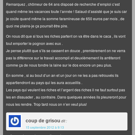
Remarquez , chômeur de 64 ans disposé de recherche d’emploi c’est
quand même les vacances toute l’année ! Salaud d’assisté que je suis car
je coûte quand même la somme faramineuse de 650 euros par mois , de
quoi me plains-je ça pourrait être pire.
On nous dit que si tous les riches partent on va être dans le caca , ils vont
tout emporter le pognon avec eux .
Je pense plutôt que s’ils se cassent en douce , premièrement on ne verra
pas la différence sur le travail accompli et deuxièmement ils arrêteront
comme ça de nous tondre la laine sur le dos encore un peu plus.
En somme , si au bout d’un an et un jour on ne les a pas retrouvés ils
appartiendront au pays qui les aura accueillis .
Les pays qui veulent les riches et l’argent des riches il ne faut surtout pas
les en dissuader , au contraire. Dans quelques années ils pleureront pour
nous les rendre. Trop tard nous on n’en veut plus!
coup de grisou
dit :
15 septembre 2012 à 9:13