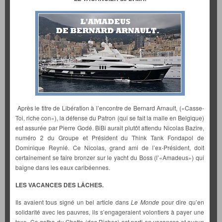
Après le titre de Libération à l’encontre de Bernard Arnault, («Casse-
Toi, riche con»), la défense du Patron (qui se fait la malle en Belgique)
est assurée par Pierre Godé. BiBi aurait plutôt attendu Nicolas Bazire,
numéro 2 du Groupe et Président du Think Tank Fondapol de
Dominique Reynié. Ce Nicolas, grand ami de l’ex-Président, doit
certainement se faire bronzer sur le yacht du Boss (l’«Amadeus») qui
baigne dans les eaux caribéennes.
LES VACANCES DES LÂCHES.
Ils avaient tous signé un bel article dans
Le Monde
pour dire qu’en
solidarité avec les pauvres, ils s’engageraient volontiers à payer une
taxe. Ce gotha du Ghetto (des Riches) est parti en vacances et aucun