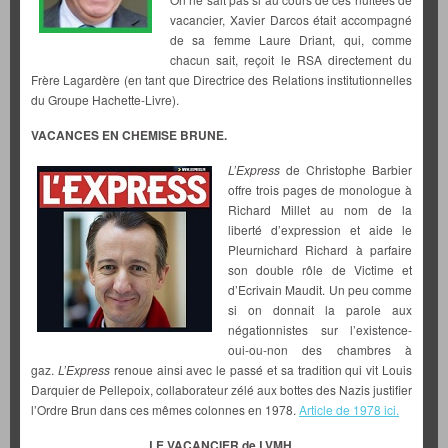
vacancier, Xavier Darcos était accompagné
de sa femme Laure Driant, qui, comme
chacun sait, reçoit le RSA directement du
Frère Lagardère (en tant que Directrice des Relations institutionnelles
du Groupe Hachette-Livre).
VACANCES EN CHEMISE BRUNE.
L’Express
de Christophe Barbier
offre trois pages de monologue à
Richard Millet au nom de la
liberté d’expression et aide le
Pleurnichard Richard à parfaire
son double rôle de Victime et
d’Ecrivain Maudit. Un peu comme
si on donnait la parole aux
négationnistes sur l’existence-
oui-ou-non des chambres à
gaz.
L’Express
renoue ainsi avec le passé et sa tradition qui vit Louis
Darquier de Pellepoix, collaborateur zélé aux bottes des Nazis justifier
l’Ordre Brun dans ces mêmes colonnes en 1978.
Article de 1978 ici.
LE VACANCIER de LVMH.