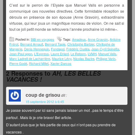
C’est sur le perron de l’Elysée que Manuel Valls en personne a
communiqué ces nouvelles directives. Cette formidable réception se
déroula en présence de son épouse (Anne Gravoin), extraordinaire
virtuose, qui leur joua un magnifique morceau de violon. On ne sait si
tout ce joli petit monde se retrouvera l’année prochaine ici même».
Posted in:
BiBi en voyages
Tags:
Amadeus
,
Anne Gravoin
,
Antoine
Frérot
,
Bernard Arnault
,
Bernard Tapie
,
Christophe Barbier
,
Chritophe de
Margerie
,
Denis Hennequin
,
Fondapol
,
Frédéric Oudéa
,
Jean-Cyril Spinetta
,
Jean-Paul agon
,
L'Express
,
Laure Driant
,
Le Reborn
,
LVMH
,
Manuel Valls
,
Marc Ladreit de Lacharrière
,
Maurice Lévy
,
Nicolas Bazire
,
Philippe Varin
,
Pierre Godé
,
Richard Millet
,
Xavier Darcos
2 Responses to
AH, LES BELLES
VACANCES !
coup de grisou
dit :
15 septembre 2012 à 6:45
Je passe souvent par ici sans jamais laisser un mot ..pas le temps d’être
partout . Mais là je crie bravo! Bel article.
D’autant plus que je fais partie de ceux qui n’ont pas pu prendre de
vacances .