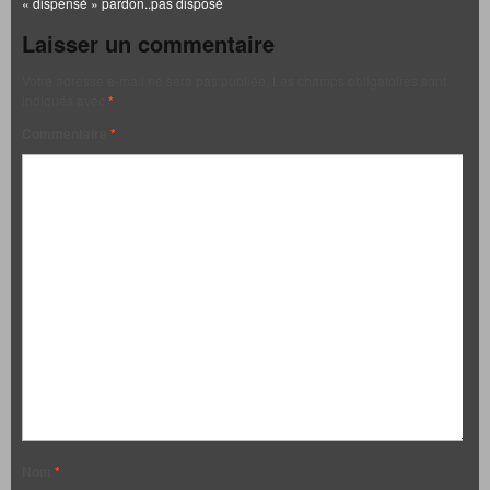
« dispensé » pardon..pas disposé
Laisser un commentaire
Votre adresse e-mail ne sera pas publiée.
Les champs obligatoires sont
indiqués avec
*
Commentaire
*
Nom
*