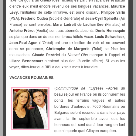
d’entre eux n’est encore revenu de ses longues vacances.
Maurice
Lévy
, l’initiateur de cette initiative, est porté disparu.
Philippe Varin
(PSA),
Frédéric Oudéa
(Société Générale) et
Jean-Cyril Spinetta
(Air
France) se sont envolés.
Marc Ladreit de Lacharrière
(Fimalac) et
Antoine Frérot
(Veolia) sont aux abonnés absents.
Denis Hennequin
se planque dans un de ses nombreux hôtels Accor.
Louis Schweitzer
,
Jean-Paul Agon
(L’Oréal) ont une extinction de voix et ne peuvent
donc se prononcer,
Christophe de Margerie
(Total) se frise les
moustaches.
Claude Perdriel
du
Nouvel Obs
manque à l’appel et
Liliane Bettencourt
n’entend plus rien (à cette affaire). Si vous les
voyez, dites-leur que BiBi a deux trois mots à leur dire.
VACANCES ROUMAINES.
(
Communiqué de l’Elysée
) «Après un
beau séjour en France où ils connurent les
ponts, les terrains vagues et autres
bordures d’autoroute, 7000 Roumains ou
Bulgares seront reconduits dans leur pays
avant la fin septembre avec tous les
honneurs qui sont dus à leur rang en tant
que n’importe quel Citoyen européen.