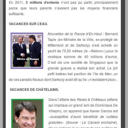
En 2011,
3 millions d’enfants
n’ont pas pu partir, principalement
parce que leurs parents n’avaient pas les moyens financiers
suffisants.
VACANCES SUR L’EAU.
Nouvelles de la France d’En-Haut :
Bernard
Tapie (ex-Ministre de la Ville, ex-protégé de
Mitterrand et de Sarkozy) s’est acheté un
yacht de 75,50 mètres (le «
Reborn
») pour la
modique somme de 40 millions d’euros.
C’est via une société de Singapour que la
grande gueule a réalisé son achat. Le joli
petit bateau bat pavillon de l’île de Man, un
de ces paradis fiscaux dont Sarkozy avait dit qu’ils «
n’existaient plus
».
VACANCES DE CHÂTELAINS.
Dans l’affaire des
Relais & Châteaux
(affaire
qui implique un grand ami de Dominique De
Villepin), on apprend que Xavier Darcos est
«
susceptible d’avoir bénéficié de nuitées
gratuites
» (
Source : Le Canard enchaîné
).
On ne sait pas si au cours de ces nuitées de