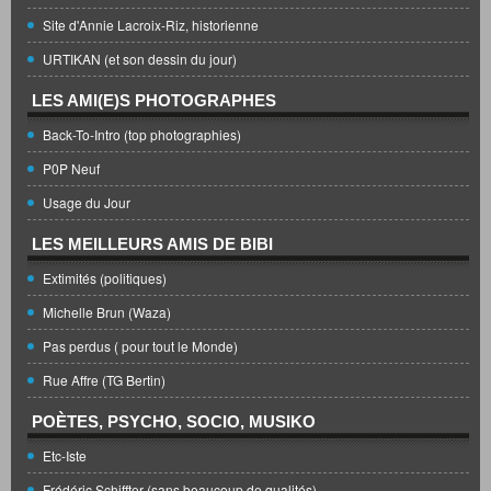
Site d'Annie Lacroix-Riz, historienne
URTIKAN (et son dessin du jour)
LES AMI(E)S PHOTOGRAPHES
Back-To-Intro (top photographies)
P0P Neuf
Usage du Jour
LES MEILLEURS AMIS DE BIBI
Extimités (politiques)
Michelle Brun (Waza)
Pas perdus ( pour tout le Monde)
Rue Affre (TG Bertin)
POÈTES, PSYCHO, SOCIO, MUSIKO
Etc-Iste
Frédéric Schiffter (sans beaucoup de qualités)