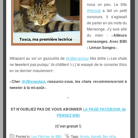
nous un peu. Le Site
@6mots
a fait un petit
concours. Il s’agissait
de parler en six mots du
Mensonge. J’y suis allé
du mien : «
Ailleurs
mensonges. Avec BiBi
: Léman Songes
».
Attrapant au vol un gazouillis de
@JBenguigui
très drôle («
Les chats
ne tweetent pas puisqu’ ils châttent !
») j’ai essayé de le consoler illico
en ce dernier miaulement :
«
Cher
@JBenguigui
, rassurez-vous, les chats recommenceront à
tweeter à la mi-août
».
*
ET N’OUBLIEZ PAS DE VOUS ABONNER
LA PAGE FACEBOOK de
PENSEZ BIBI
(C’est gratuit !)
Posted in:
Les Flèches de BiBi.
Tags:
6mots
,
Agnelli
,
Ben Arfa
,