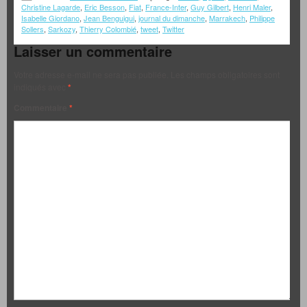
Christine Lagarde
,
Eric Besson
,
Fiat
,
France-Inter
,
Guy Gilbert
,
Henri Maler
,
Isabelle Giordano
,
Jean Benguigui
,
journal du dimanche
,
Marrakech
,
Philippe
Sollers
,
Sarkozy
,
Thierry Colombié
,
tweet
,
Twitter
Laisser un commentaire
Votre adresse e-mail ne sera pas publiée.
Les champs obligatoires sont
indiqués avec
*
Commentaire
*