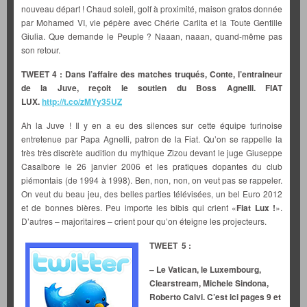
nouveau départ ! Chaud soleil, golf à proximité, maison gratos donnée
par Mohamed VI, vie pépère avec Chérie Carlita et la Toute Gentille
Giulia. Que demande le Peuple ? Naaan, naaan, quand-même pas
son retour.
TWEET 4 : Dans l’affaire des matches truqués, Conte, l’entraineur
de la Juve, reçoit le soutien du Boss Agnelli. FIAT
LUX.
http://t.co/zMYy35UZ
Ah la Juve ! Il y en a eu des silences sur cette équipe turinoise
entretenue par Papa Agnelli, patron de la Fiat. Qu’on se rappelle la
très très discrète audition du mythique Zizou devant le juge Giuseppe
Casalbore le 26 janvier 2006 et les pratiques dopantes du club
piémontais (de 1994 à 1998). Ben, non, non, on veut pas se rappeler.
On veut du beau jeu, des belles parties télévisées, un bel Euro 2012
et de bonnes bières. Peu importe les bibis qui crient «
Fiat Lux !
».
D’autres – majoritaires – crient pour qu’on éteigne les projecteurs.
TWEET 5 :
– Le Vatican, le Luxembourg,
Clearstream, Michele Sindona,
Roberto Calvi. C’est ici pages 9 et