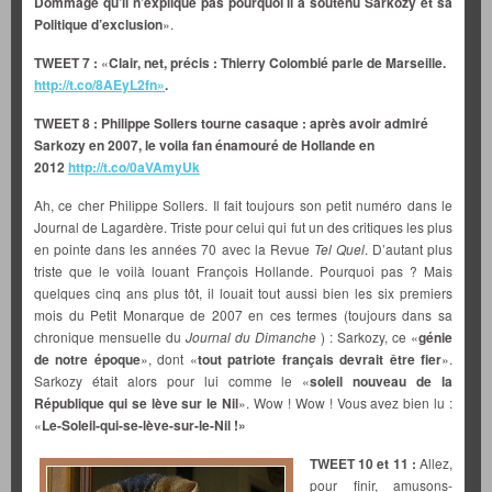
Dommage qu’il n’explique pas pourquoi il a soutenu Sarkozy et sa
Politique d’exclusion
».
TWEET 7 :
«
Clair, net, précis : Thierry Colombié parle de Marseille.
http://t.co/8AEyL2fn»
.
TWEET 8 : Philippe Sollers tourne casaque : après avoir admiré
Sarkozy en 2007, le voila fan énamouré de Hollande en
2012
http://t.co/0aVAmyUk
Ah, ce cher Philippe Sollers. Il fait toujours son petit numéro dans le
Journal de Lagardère. Triste pour celui qui fut un des critiques les plus
en pointe dans les années 70 avec la Revue
Tel Quel
. D’autant plus
triste que le voilà louant François Hollande. Pourquoi pas ? Mais
quelques cinq ans plus tôt, il louait tout aussi bien les six premiers
mois du Petit Monarque de 2007 en ces termes (toujours dans sa
chronique mensuelle du
Journal du Dimanche
) : Sarkozy, ce «
génie
de notre époque
», dont «
tout patriote français devrait être fier
».
Sarkozy était alors pour lui comme le «
soleil nouveau de la
République qui se lève sur le Nil
». Wow ! Wow ! Vous avez bien lu :
«
Le-Soleil-qui-se-lève-sur-le-Nil !»
TWEET 10 et 11 :
Allez,
pour finir, amusons-