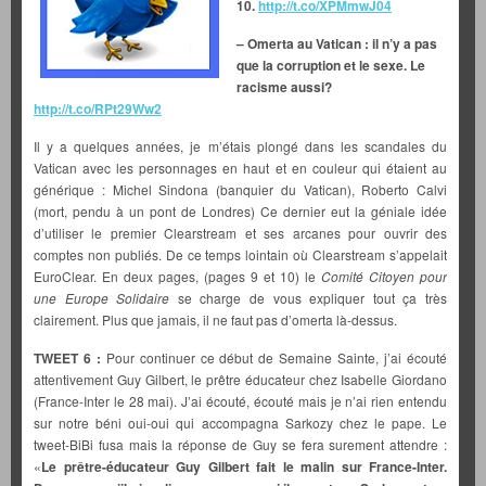
10.
http://t.co/XPMmwJ04
– Omerta au Vatican : il n’y a pas
que la corruption et le sexe. Le
racisme aussi?
http://t.co/RPt29Ww2
Il y a quelques années, je m’étais plongé dans les scandales du
Vatican avec les personnages en haut et en couleur qui étaient au
générique : Michel Sindona (banquier du Vatican), Roberto Calvi
(mort, pendu à un pont de Londres) Ce dernier eut la géniale idée
d’utiliser le premier Clearstream et ses arcanes pour ouvrir des
comptes non publiés. De ce temps lointain où Clearstream s’appelait
EuroClear. En deux pages, (pages 9 et 10) le
Comité Citoyen pour
une Europe Solidaire
se charge de vous expliquer tout ça très
clairement. Plus que jamais, il ne faut pas d’omerta là-dessus.
TWEET 6 :
Pour continuer ce début de Semaine Sainte, j’ai écouté
attentivement Guy Gilbert, le prêtre éducateur chez Isabelle Giordano
(France-Inter le 28 mai). J’ai écouté, écouté mais je n’ai rien entendu
sur notre béni oui-oui qui accompagna Sarkozy chez le pape. Le
tweet-BiBi fusa mais la réponse de Guy se fera surement attendre :
«
Le prêtre-éducateur Guy Gilbert fait le malin sur France-Inter.