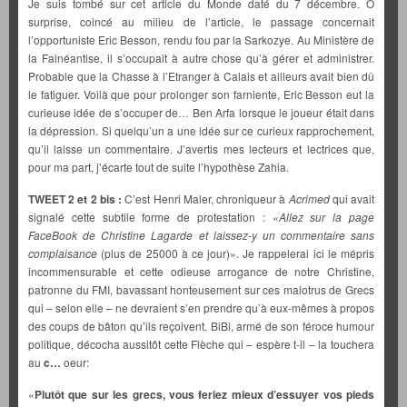
Je suis tombé sur cet article du Monde daté du 7 décembre. Ô
surprise, coincé au milieu de l’article, le passage concernait
l’opportuniste Eric Besson, rendu fou par la Sarkozye. Au Ministère de
la Fainéantise, il s’occupait à autre chose qu’à gérer et administrer.
Probable que la Chasse à l’Etranger à Calais et ailleurs avait bien dû
le fatiguer. Voilà que pour prolonger son farniente, Eric Besson eut la
curieuse idée de s’occuper de… Ben Arfa lorsque le joueur était dans
la dépression. Si quelqu’un a une idée sur ce curieux rapprochement,
qu’il laisse un commentaire. J’avertis mes lecteurs et lectrices que,
pour ma part, j’écarte tout de suite l’hypothèse Zahia.
TWEET 2 et 2 bis :
C’est Henri Maler, chroniqueur à
Acrimed
qui avait
signalé cette subtile forme de protestation : «
Allez sur la page
FaceBook de Christine Lagarde et laissez-y un commentaire
sans
complaisance
(plus de 25000 à ce jour)». Je rappelerai ici le mépris
incommensurable et cette odieuse arrogance de notre Christine,
patronne du FMI, bavassant honteusement sur ces malotrus de Grecs
qui – selon elle – ne devraient s’en prendre qu’à eux-mêmes à propos
des coups de bâton qu’ils reçoivent. BiBi, armé de son féroce humour
politique, décocha aussitôt cette Flèche qui – espère t-il – la touchera
au
c…
oeur:
«
Plutôt que sur les grecs, vous feriez mieux d’essuyer vos pieds