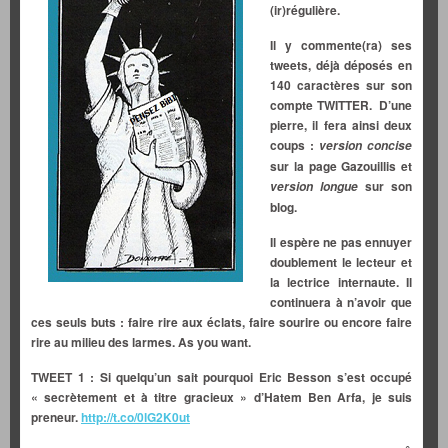
(ir)régulière.
Il y commente(ra) ses
tweets, déjà déposés en
140 caractères sur son
compte TWITTER. D’une
pierre, il fera ainsi deux
coups :
version concise
sur la page Gazouillis et
sur son
version longue
blog.
Il espère ne pas ennuyer
doublement le lecteur et
la lectrice internaute. Il
continuera à n’avoir que
ces seuls buts : faire rire aux éclats, faire sourire ou encore faire
rire au milieu des larmes. As you want.
TWEET 1 : Si quelqu’un sait pourquoi Eric Besson s’est occupé
« secrètement et à titre gracieux » d’Hatem Ben Arfa, je suis
preneur.
http://t.co/0lG2K0ut