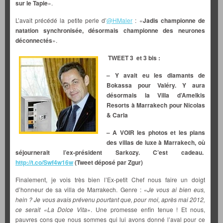
sur le Tapie
».
L’avait précédé la petite perle d’
@HMaler
: «
Jadis championne de
natation synchronisée, désormais championne des neurones
déconnectés
».
TWEET 3 et 3 bis :
– Y avait eu les diamants de
Bokassa pour Valéry. Y aura
désormais la Villa d’Amelkis
Resorts à Marrakech pour Nicolas
& Carla
– A VOIR les photos et les plans
des villas de luxe à Marrakech, où
séjournerait l’ex-président Sarkozy. C’est cadeau.
http://t.co/Swf4w16w
(Tweet déposé par Zgur)
Finalement, je vois très bien l’Ex-petit Chef nous faire un doigt
d’honneur de sa villa de Marrakech. Genre : «
Je vous ai bien eus,
hein ? Je vous avais prévenu pourtant que, pour moi, après mai 2012,
ce serait «La Dolce Vita
». Une promesse enfin tenue ! Et nous,
pauvres cons que nous sommes qui lui avons donné l’aval pour ce