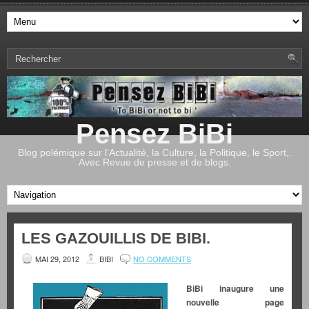
Pensez BiBi
Blog polémique sur l'Actualité, la Culture, la Politique, le Sport,.
Avec Revue de presse et de blogs.
LES GAZOUILLIS DE BIBI.
MAI 29, 2012
BIBI
NO COMMENTS
BiBi inaugure une
nouvelle page