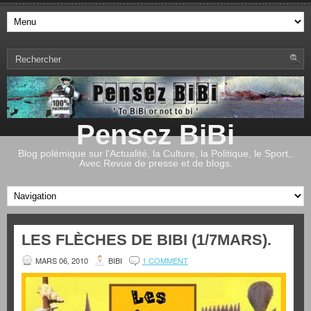
Pensez BiBi
Blog polémique sur l'Actualité, la Culture, la Politique, le Sport,.
Avec Revue de presse et de blogs.
LES FLÈCHES DE BIBI (1/7MARS).
MARS 06, 2010
BIBI
1 COMMENT