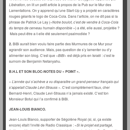
Libération
, on lit un petit article à propos de la Pub sur le Mur des
Lamentations. On y apprend qu’une Start-Up y a projeté en caractères
rouges géants le logo de Coca-Cola. Dans l’article, on ne dit pas si la
phrase de Patrick Le Lay («
Notre boulot, c’est de vendre à Coca-Cola
du temps de cerveau humain disponible
») a été, elle aussi, projetée ?
Mais peut-être a-t-elle été seulement psalmodiée ?
2.
BiBi aurait bien voulu faire partie des Murmures de ce Mur pour
agrandir son audience. Mais, pas question de s’y lamenter ou d’y
alimenter son blog. C’est que «
BiBi
» est déjà pris en Israël : c’est le
surnom de Benjamin Netanyahu.
B.H.L ET SON BLOC-NOTES DU « POINT ».
«
L’année qui s’achève a vu disparaître un grand penseur français qui
s’appelait Claude Lévi-Strauss
». C’est complètement faux, cher
Bernard-Henri, Claude Levi-Strauss n’a jamais existé. C’est ton
Monsieur Botul qui l’a confirmé à BiBi.
JEAN-LOUIS BIANCO.
Jean-Louis Bianco, supporter de Ségolène Royal (si, si, ça existe
encore) était l’invité de Radio Classique : «
Si le projet est partagé,