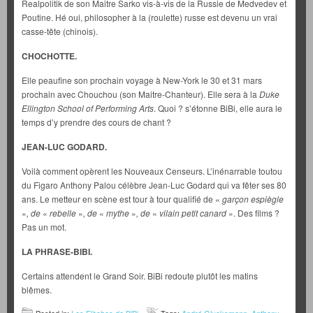
Realpolitik de son Maitre Sarko vis-à-vis de la Russie de Medvedev et
Poutine. Hé oui, philosopher à la (roulette) russe est devenu un vrai
casse-tête (chinois).
CHOCHOTTE.
Elle peaufine son prochain voyage à New-York le 30 et 31 mars
prochain avec Chouchou (son Maitre-Chanteur). Elle sera à la
Duke
Ellington School of Performing Arts
. Quoi ? s’étonne BiBi, elle aura le
temps d’y prendre des cours de chant ?
JEAN-LUC GODARD.
Voilà comment opèrent les Nouveaux Censeurs. L’inénarrable toutou
du Figaro Anthony Palou célèbre Jean-Luc Godard qui va fêter ses 80
ans. Le metteur en scène est tour à tour qualifié de «
garçon espiègle
»
, de
«
rebelle
»
, de
«
mythe
»
, de
«
vilain petit canard
». Des films ?
Pas un mot.
LA PHRASE-BIBI.
Certains attendent le Grand Soir. BiBi redoute plutôt les matins
blêmes.