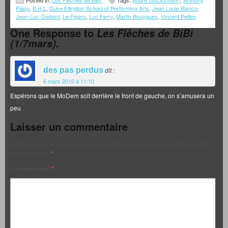
Posted in:
Les Flèches de BiBi.
Tags:
André Glucksmann
,
Anthony
Palou
,
B.H.L
,
Duke Ellington School of Performing Arts
,
Jean Louis Bianco
,
Jean-Luc Godard
,
Le Figaro
,
Luc Ferry
,
Martin Bouygues
,
Vincent Peillon
One Response to
Les Flèches de BiBi
(1/7mars).
des pas perdus
dit :
6 mars 2010 à 11:10
Espérons que le MoDem soit derrière le front de gauche, on s’amusera un
peu
Laisser un commentaire
Votre adresse e-mail ne sera pas publiée.
Les champs obligatoires sont
indiqués avec
*
Commentaire
*