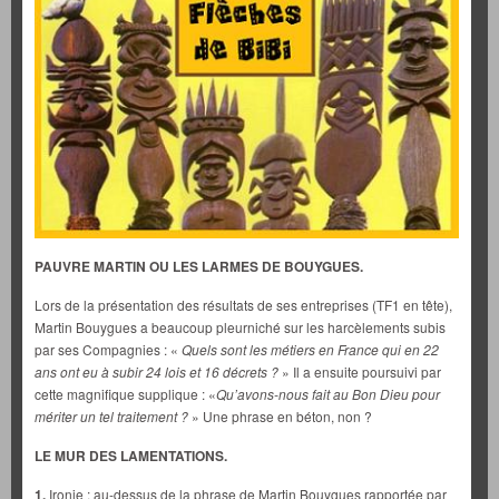
PAUVRE MARTIN OU LES LARMES DE BOUYGUES.
Lors de la présentation des résultats de ses entreprises (TF1 en tête),
Martin Bouygues a beaucoup pleurniché sur les harcèlements subis
par ses Compagnies : «
Quels sont les métiers en France qui en 22
ans ont eu à subir 24 lois et 16 décrets ?
» Il a ensuite poursuivi par
cette magnifique supplique : «
Qu’avons-nous fait au Bon Dieu pour
mériter un tel traitement ?
» Une phrase en béton, non ?
LE MUR DES LAMENTATIONS.
1.
Ironie : au-dessus de la phrase de Martin Bouygues rapportée par