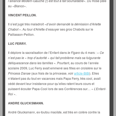
l’alliance Modem-Gauche (!) est tout à fait souhaitable
». Du Rose pâle
au «
Bianco
».
VINCENT PEILLON.
Il s’est jugé très maladroit «
d’avoir demandé la démission d’Arlette
Chabot
». Au tour d’Arlette d’essuyer ses gros Chabots sur le
Paillasson-Peillon.
LUC FERRY.
Il déplore la sacralisation de l’Enfant dans
le Figaro
du 4 mars : «
Ce
n’est pas le « trop d’autorité » qui fait problème mais sa fulgurante
déliquescence dans les familles
». Pourtant, au cours de l’année
scolaire 2009, Luc Ferry avait emmené ses filles en croisière sur le
Princess Danae
(aux frais de la princesse, voir
article-BiBi
). Elles
n’étaient pas du tout en vacances mais Papa Ferry, très cool, avait
cédé devant leur insistance pour qu’elles ratent leurs cours et
puissent écouter Papa-Cool lors de ses Conférences sur… «
L’Enfant-
Roi
».
ANDRE GLUCKSMANN.
André Glucksmann, ex-toutou maoïste, est très en colère contre la