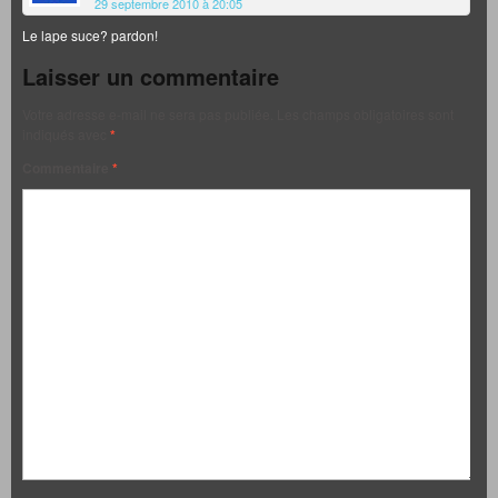
29 septembre 2010 à 20:05
Le lape suce? pardon!
Laisser un commentaire
Votre adresse e-mail ne sera pas publiée.
Les champs obligatoires sont
indiqués avec
*
Commentaire
*