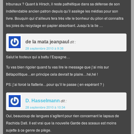
tribunaux ? Quant à Hirsch, il reste pathétique dans sa défense de son
indéfendable ancien patron depuis qu’il assiège les médias pour son
livre. Bouquin qui d’ailleurs fera très vite le bonheur du pilon et connaitra
les joies du recyclage en papier absorbant. Jusqu’à la lie …
de la mata jeanpaul
dit :
28 septembre 2010 à 9:38
Salut le footeux qui a battu l’Espagne…
Tu vas bien rigoler quand tu vas lire le message que j’ai mis sur
Bétapolitique…en principe cela devrait te plaire…hé,hé !
PS: j’ai forcé la flatterie…pour qu’il le passe ( en espérant ? )
D. Hasselmann
dit :
28 septembre 2010 à 10:34
Oui, beaucoup de langues s’agitent pour rien concernant le lapsus de
Rachida Dati. Il est vrai que la nouvelle Garde des sceaux est moins
sujette à ce genre de piège.