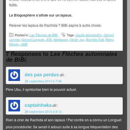
fictifs.
La Blogosphère s’affole sur un lapsus.
Relever les lapsus de Rachida ? BiBi aspire à autre chose.
Posted in:
Les Flèches de BiBi.
Tags:
claude Askolovitch
,
Gérard
Larcher
,
Gerard Longuet
,
JDD
,
Médiapart
,
Olivier Jay
,
Rachida Dati
,
Rémy
Pflimlin
,
UMP
7 Responses to
Les Flèches automnales
de BiBi.
des pas perdus
dit :
28 septembre 2010 à 7:49
Père Ubu, il symbolise bien le pouvoir actuel.
captainhaka
dit :
28 septembre 2010 à 8:12
Rien à cirer de Rachida et son lapsus ! Par contre on a connu un Longuet
plus procédurier. Se serait-il adouci suite à sa longue fréquentation des