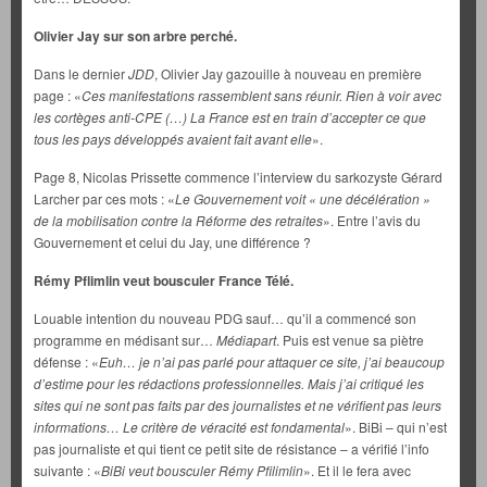
Olivier Jay sur son arbre perché.
Dans le dernier
JDD
, Olivier Jay gazouille à nouveau en première
page : «
Ces manifestations rassemblent sans réunir. Rien à voir avec
les cortèges anti-CPE (…) La France est en train d’accepter ce que
tous les pays développés avaient fait avant elle
».
Page 8, Nicolas Prissette commence l’interview du sarkozyste Gérard
Larcher par ces mots : «
Le Gouvernement voit « une décélération »
de la mobilisation contre la Réforme des retraites
». Entre l’avis du
Gouvernement et celui du Jay, une différence ?
Rémy Pflimlin veut bousculer France Télé.
Louable intention du nouveau PDG sauf… qu’il a commencé son
programme en médisant sur…
Médiapart
. Puis est venue sa piètre
défense : «
Euh… je n’ai pas parlé pour attaquer ce site, j’ai beaucoup
d’estime pour les rédactions professionnelles. Mais j’ai critiqué les
sites qui ne sont pas faits par des journalistes et ne vérifient pas leurs
informations… Le critère de véracité est fondamental
». BiBi – qui n’est
pas journaliste et qui tient ce petit site de résistance – a vérifié l’info
suivante : «
BiBi veut bousculer Rémy Pfilimlin
». Et il le fera avec