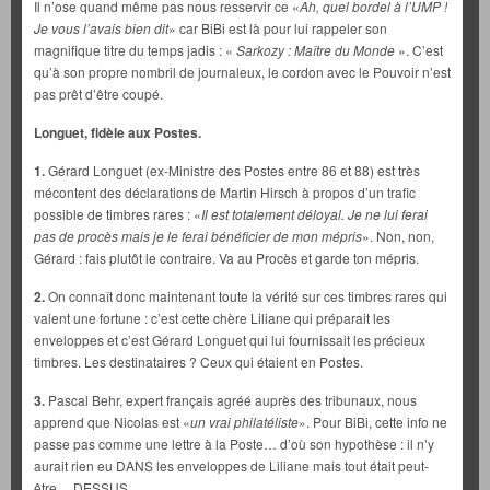
Il n’ose quand même pas nous resservir ce «
Ah, quel bordel à l’UMP !
Je vous l’avais bien dit
» car BiBi est là pour lui rappeler son
magnifique titre du temps jadis : «
Sarkozy : Maître du Monde
». C’est
qu’à son propre nombril de journaleux, le cordon avec le Pouvoir n’est
pas prêt d’être coupé.
Longuet, fidèle aux Postes.
1.
Gérard Longuet (ex-Ministre des Postes entre 86 et 88) est très
mécontent des déclarations de Martin Hirsch à propos d’un trafic
possible de timbres rares : «
Il est totalement déloyal. Je ne lui ferai
pas de procès mais je le ferai bénéficier de mon mépris
». Non, non,
Gérard : fais plutôt le contraire. Va au Procès et garde ton mépris.
2.
On connaît donc maintenant toute la vérité sur ces timbres rares qui
valent une fortune : c’est cette chère Liliane qui préparait les
enveloppes et c’est Gérard Longuet qui lui fournissait les précieux
timbres. Les destinataires ? Ceux qui étaient en Postes.
3.
Pascal Behr, expert français agréé auprès des tribunaux, nous
apprend que Nicolas est «
un vrai philatéliste
». Pour BiBi, cette info ne
passe pas comme une lettre à la Poste… d’où son hypothèse : il n’y
aurait rien eu DANS les enveloppes de Liliane mais tout était peut-
être… DESSUS.