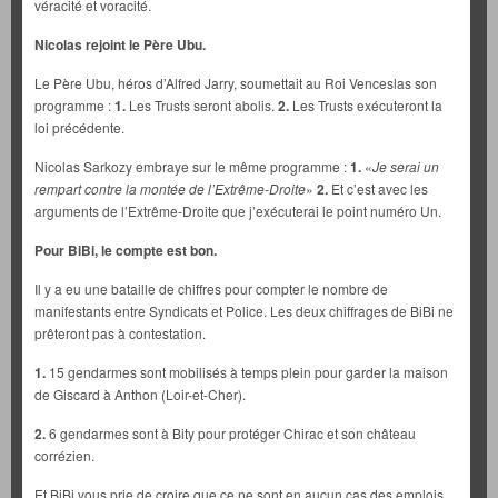
véracité et voracité.
Nicolas rejoint le Père Ubu.
Le Père Ubu, héros d’Alfred Jarry, soumettait au Roi Venceslas son
programme :
1.
Les Trusts seront abolis.
2.
Les Trusts exécuteront la
loi précédente.
Nicolas Sarkozy embraye sur le même programme :
1.
«
Je serai un
rempart contre la montée de l’Extrême-Droite
»
2.
Et c’est avec les
arguments de l’Extrême-Droite que j’exécuterai le point numéro Un.
Pour BiBi, le compte est bon.
Il y a eu une bataille de chiffres pour compter le nombre de
manifestants entre Syndicats et Police. Les deux chiffrages de BiBi ne
prêteront pas à contestation.
1.
15 gendarmes sont mobilisés à temps plein pour garder la maison
de Giscard à Anthon (Loir-et-Cher).
2.
6 gendarmes sont à Bity pour protéger Chirac et son château
corrézien.
Et BiBi vous prie de croire que ce ne sont en aucun cas des emplois